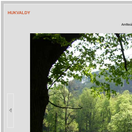
HUKVALDY
Amfiteá