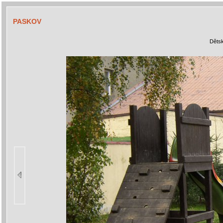
PASKOV
Dětsk