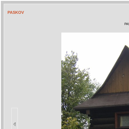
PASKOV
PA