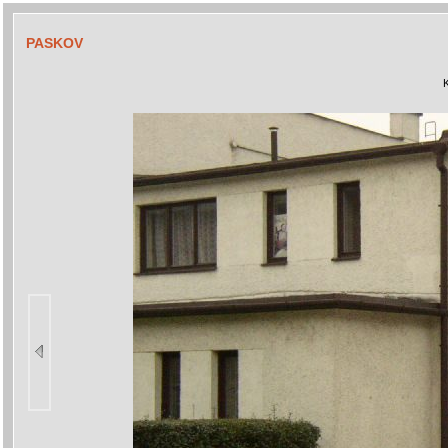
PASKOV
K