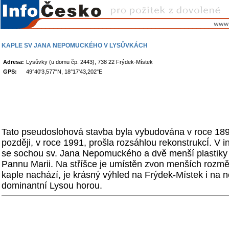
KAPLE SV JANA NEPOMUCKÉHO V LYSŮVKÁCH
Adresa:
Lysůvky (u domu čp. 2443), 738 22 Frýdek-Místek
GPS:
49°40'3,577"N, 18°17'43,202"E
Tato pseudoslohová stavba byla vybudována v roce 1899
později, v roce 1991, prošla rozsáhlou rekonstrukcÍ. V in
se sochou sv. Jana Nepomuckého a dvě menší plastiky 
Pannu Marii. Na stříšce je umístěn zvon menších rozměr
kaple nachází, je krásný výhled na Frýdek-Místek i na 
dominantní Lysou horou.