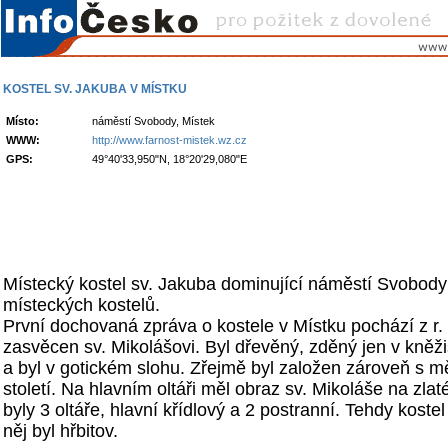
KOSTEL SV. JAKUBA V MÍSTKU
Místo:
náměstí Svobody, Místek
WWW:
http://www.farnost-mistek.wz.cz
GPS:
49°40'33,950"N, 18°20'29,080"E
Místecký kostel sv. Jakuba dominující náměstí Svobody j
místeckých kostelů.
První dochovaná zpráva o kostele v Místku pochází z r. 
zasvěcen sv. Mikolášovi. Byl dřevěný, zděný jen v kněži
a byl v gotickém slohu. Zřejmě byl založen zároveň s 
století. Na hlavním oltáři měl obraz sv. Mikoláše na zla
byly 3 oltáře, hlavní křídlový a 2 postranní. Tehdy koste
něj byl hřbitov.