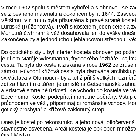
V roce 1602 spolu s městem vyhořel a s obnovou se za
se z pevného materiálu a dokončen byl r. 1644. Zasvěce
Většímu. V r. 1666 byla přistavěna k pravé straně kost
Lurdské (Růžencová). Tvoří s kostelem jeden celek a zvě
Mohutná čtyřhranná věž dosahovala jen do výšky dnešn
Zakončena byla jednoduchou jehlancovou střechou. Vě
Do gotického stylu byl interiér kostela obnoven po požáru
je dílem Matěje Wiesmanna, frýdeckého řezbáře. Zajímav
cesta. Ta byla do kostela získána v roce 1962 ze zruš
zámku. Původní křížová cesta byla darována arcibiskup
sv.Václava v Olomouci - byla totiž příliš velkých rozměr
zdi za hlavním oltářem je umístěna Getsemanská zahra
a Kristově smrtelné úzkosti. Ke vchodu do kostela ve vě
Ecce homo. Kostel podepírají mohutné opěráky. Vstup d
průchodem ve věži, připomínající románské vchody. Ko
gotický presbytář a křížově zaklenutý strop.
Dnes je kostel po rekonstrukci a jeho nová, bíločervená 
slavnostně osvětlena. Areál kostela je obklopen množs
částí Místku.