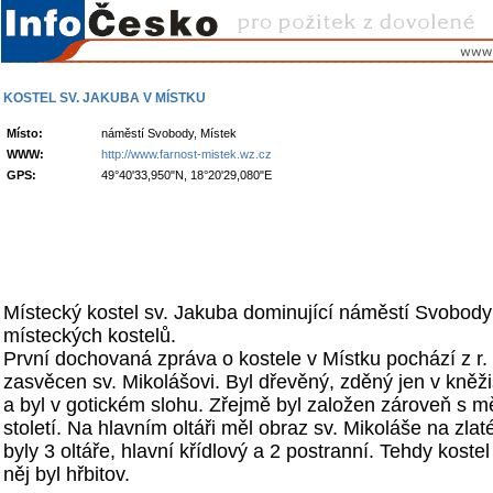
KOSTEL SV. JAKUBA V MÍSTKU
Místo:
náměstí Svobody, Místek
WWW:
http://www.farnost-mistek.wz.cz
GPS:
49°40'33,950"N, 18°20'29,080"E
Místecký kostel sv. Jakuba dominující náměstí Svobody j
místeckých kostelů.
První dochovaná zpráva o kostele v Místku pochází z r. 
zasvěcen sv. Mikolášovi. Byl dřevěný, zděný jen v kněži
a byl v gotickém slohu. Zřejmě byl založen zároveň s 
století. Na hlavním oltáři měl obraz sv. Mikoláše na zla
byly 3 oltáře, hlavní křídlový a 2 postranní. Tehdy koste
něj byl hřbitov.