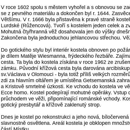
V roce 1602 spolu s městem vyhořel a s obnovou se za
se z pevného materiálu a dokončen byl r. 1644. Zasvěce
Většímu. V r. 1666 byla přistavěna k pravé straně kost
Lurdské (Růžencová). Tvoří s kostelem jeden celek a zvě
Mohutná čtyřhranná věž dosahovala jen do výšky dnešn
Zakončena byla jednoduchou jehlancovou střechou. Vě
Do gotického stylu byl interiér kostela obnoven po požáru
je dílem Matěje Wiesmanna, frýdeckého řezbáře. Zajímav
cesta. Ta byla do kostela získána v roce 1962 ze zruš
zámku. Původní křížová cesta byla darována arcibiskup
sv.Václava v Olomouci - byla totiž příliš velkých rozměr
zdi za hlavním oltářem je umístěna Getsemanská zahra
a Kristově smrtelné úzkosti. Ke vchodu do kostela ve vě
Ecce homo. Kostel podepírají mohutné opěráky. Vstup d
průchodem ve věži, připomínající románské vchody. Ko
gotický presbytář a křížově zaklenutý strop.
Dnes je kostel po rekonstrukci a jeho nová, bíločervená 
slavnostně osvětlena. Areál kostela je obklopen množs
částí Místku.