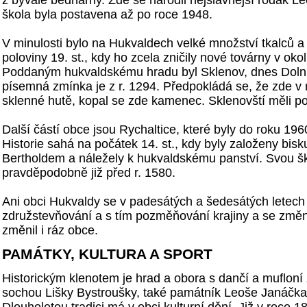
škola byla postavena až po roce 1948.
V minulosti bylo na Hukvaldech velké množství tkalců a 
poloviny 19. st., kdy ho zcela zničily nové továrny v ok
Poddaným hukvaldskému hradu byl Sklenov, dnes Dolní
písemná zmínka je z r. 1294. Předpokládá se, že zde v m
sklenné hutě, kopal se zde kamenec. Sklenovští měli po
Další částí obce jsou Rychaltice, které byly do roku 19
Historie sahá na počátek 14. st., kdy byly založeny bi
Bertholdem a náležely k hukvaldskému panství. Svou šk
pravděpodobně již před r. 1580.
Ani obci Hukvaldy se v padesátých a šedesátých letec
združstevňování a s tím pozměňování krajiny a se změ
změnil i ráz obce.
PAMÁTKY, KULTURA A SPORT
Historickým klenotem je hrad a obora s dančí a mufloní 
sochou Lišky Bystroušky, také památník Leoše Janáčka