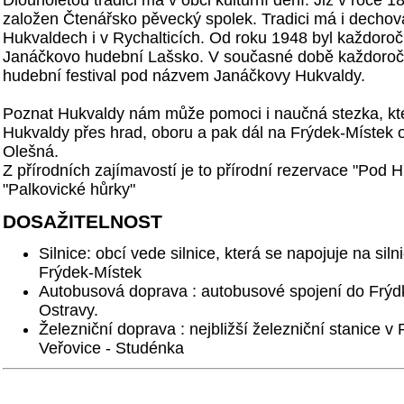
Dlouholetou tradici má v obci kulturní dění. Již v roce 
založen Čtenářsko pěvecký spolek. Tradici má i dechov
Hukvaldech i v Rychalticích. Od roku 1948 byl každoroč
Janáčkovo hudební Lašsko. V současné době každoroč
hudební festival pod názvem Janáčkovy Hukvaldy.
Poznat Hukvaldy nám může pomoci i naučná stezka, kt
Hukvaldy přes hrad, oboru a pak dál na Frýdek-Místek 
Olešná.
Z přírodních zajímavostí je to přírodní rezervace "Pod
"Palkovické hůrky"
DOSAŽITELNOST
Silnice: obcí vede silnice, která se napojuje na silnic
Frýdek-Místek
Autobusová doprava : autobusové spojení do Frýdk
Ostravy.
Železniční doprava : nejbližší železniční stanice v P
Veřovice - Studénka