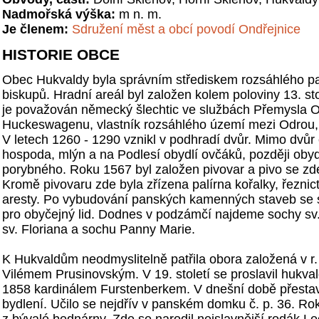
Nadmořská výška:
m n. m.
Je členem:
Sdružení měst a obcí povodí Ondřejnice
HISTORIE OBCE
Obec Hukvaldy byla správním střediskem rozsáhlého p
biskupů. Hradní areál byl založen kolem poloviny 13. sto
je považován německý šlechtic ve službách Přemysla Ot
Huckeswagenu, vlastník rozsáhlého území mezi Odrou, 
V letech 1260 - 1290 vznikl v podhradí dvůr. Mimo dvůr 
hospoda, mlýn a na Podlesí obydlí ovčáků, později obydl
porybného. Roku 1567 byl založen pivovar a pivo se zde 
Kromě pivovaru zde byla zřízena palírna kořalky, řeznic
aresty. Po vybudování panských kamenných staveb se 
pro obyčejný lid. Dodnes v podzámčí najdeme sochy s
sv. Floriana a sochu Panny Marie.
K Hukvaldům neodmyslitelně patřila obora založená v r
Vilémem Prusinovským. V 19. století se proslavil hukval
1858 kardinálem Furstenberkem. V dnešní době přesta
bydlení. Učilo se nejdřív v panském domku č. p. 36. Ro
z bývalé bednárny. Zde se narodil nejslavnější rodák 