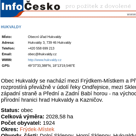
HUKVALDY
Místo:
Obecní úřad Hukvaldy
Adresa:
Hukvaldy 3, 739 46 Hukvaldy
Telefon:
+420 558 699 213
Email:
obec@ihukvaldy.cz
WWW:
http://www.hukvaldy.cz
GPS:
49°37'33,388"N, 18°13'19,546"E
Obec Hukvaldy se nachází mezi Frýdkem-Místkem a Př
rozprostírá převážně v údolí řeky Ondřejnice, mezi Skl
západní straně a Přední a Zadní Babí horou - na východn
přírodní hranici hrad Hukvaldy a Kazničov.
Status:
obec
Celková výměra:
2028,58 ha
Počet obyvatel:
1924
Okres:
Frýdek-Místek
Obvody, části:
Dolní Sklenov, Horní Sklenov, Hukvaldy