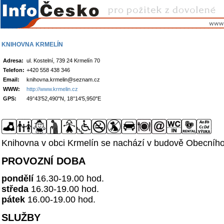
KNIHOVNA KRMELÍN
Adresa:
ul. Kostelní, 739 24 Krmelín 70
Telefon:
+420 558 438 346
Email:
knihovna.krmelin@seznam.cz
WWW:
http://www.krmelin.cz
GPS:
49°43'52,490"N, 18°14'5,950"E
Knihovna v obci Krmelín se nachází v budově Obecního
PROVOZNÍ DOBA
pondělí
16.30-19.00 hod.
středa
16.30-19.00 hod.
pátek
16.00-19.00 hod.
SLUŽBY