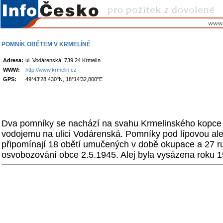
POMNÍK OBĚTEM V KRMELÍNĚ
Adresa:
ul. Vodárenská, 739 24 Krmelín
WWW:
http://www.krmelin.cz
GPS:
49°43'28,430"N, 18°14'32,800"E
Dva pomníky se nachází na svahu Krmelinského kopce
vodojemu na ulici Vodárenská. Pomníky pod lípovou ale
připomínají 18 obětí umučených v době okupace a 27 r
osvobozování obce 2.5.1945. Alej byla vysázena roku 1