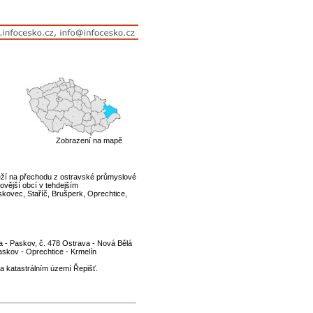
Zobrazení na mapě
ží na přechodu z ostravské průmyslové
vější obcí v tehdejším
kovec, Staříč, Brušperk, Oprechtice,
ava - Paskov, č. 478 Ostrava - Nová Bělá
askov - Oprechtice - Krmelín
na katastrálním území Řepišť.