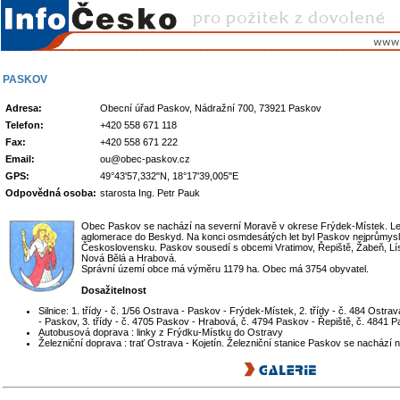
PASKOV
Adresa:
Obecní úřad Paskov, Nádražní 700, 73921 Paskov
Telefon:
+420 558 671 118
Fax:
+420 558 671 222
Email:
ou@obec-paskov.cz
GPS:
49°43'57,332"N, 18°17'39,005"E
Odpovědná osoba:
starosta Ing. Petr Pauk
Obec Paskov se nachází na severní Moravě v okrese Frýdek-Místek. Le
aglomerace do Beskyd. Na konci osmdesátých let byl Paskov nejprůmyslo
Československu. Paskov sousedí s obcemi Vratimov, Řepiště, Žabeň, Lís
Nová Bělá a Hrabová.
Správní území obce má výměru 1179 ha. Obec má 3754 obyvatel.
Dosažitelnost
Silnice: 1. třídy - č. 1/56 Ostrava - Paskov - Frýdek-Místek, 2. třídy - č. 484 Ostr
- Paskov, 3. třídy - č. 4705 Paskov - Hrabová, č. 4794 Paskov - Řepiště, č. 4841 P
Autobusová doprava : linky z Frýdku-Místku do Ostravy
Železniční doprava : trať Ostrava - Kojetín. Železniční stanice Paskov se nachází 