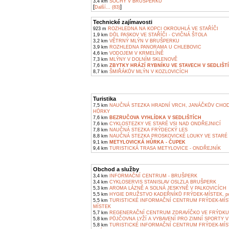
3,4 km
SOCHY V BRUŠPERKU
[
]
Další... (83)
Technické zajímavosti
923 m
ROZHLEDNA NA KOPCI OKROUHLÁ VE STAŘÍČI
1,9 km
DŮL PASKOV VE STAŘÍČI - CVIČNÁ ŠTOLA
3,2 km
VĚTRNÝ MLÝN V BRUŠPERKU
3,9 km
ROZHLEDNA PANORAMA U CHLEBOVIC
4,6 km
VODOJEM V KRMELÍNĚ
7,3 km
MLÝNY V DOLNÍM SKLENOVĚ
7,6 km
ZBYTKY HRÁZÍ RYBNÍKU VE STAVECH V SEDLIŠT
8,7 km
ŠMIŘÁKŮV MLÝN V KOZLOVICÍCH
Turistika
7,5 km
NAUČNÁ STEZKA HRADNÍ VRCH, JANÁČKŮV CHOD
HŮRKY
7,6 km
BEZRUČOVA VYHLÍDKA V SEDLIŠTÍCH
7,6 km
CYKLOSTEZKY VE STARÉ VSI NAD ONDŘEJNICÍ
7,8 km
NAUČNÁ STEZKA FRÝDECKÝ LES
8,8 km
NAUČNÁ STEZKA PROSKOVICKÉ LOUKY VE STARÉ 
9,1 km
METYLOVICKÁ HŮRKA - ČUPEK
9,4 km
TURISTICKÁ TRASA METYLOVICE - ONDŘEJNÍK
Obchod a služby
3,4 km
INFORMAČNÍ CENTRUM - BRUŠPERK
3,4 km
CYKLOSERVIS STANISLAV OSLZLA BRUŠPERK
5,3 km
AROMA LÁZNĚ A SOLNÁ JESKYNĚ V PALKOVICÍCH
5,5 km
HYGIE DRUŽSTVO KADEŘNÍKŮ FRÝDEK-MÍSTEK, pob
5,5 km
TURISTICKÉ INFORMAČNÍ CENTRUM FRÝDEK-MÍS
MÍSTEK
5,7 km
REGENERAČNÍ CENTRUM ZDRAVÍČKO VE FRÝDKU
5,8 km
PŮJČOVNA LYŽÍ A VYBAVENÍ PRO ZIMNÍ SPORTY V
5,8 km
TURISTICKÉ INFORMAČNÍ CENTRUM FRÝDEK-MÍS