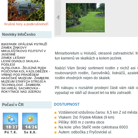
Krušné hory a podkrušnohoří
Novinky InfoČesko
BIKEPARK OPÁLENÁ PSTRUŽÍ
ZÁMEK ŽINKOVY
MIKULÁŠTÍKOVO FOJTSTVÍ V
Miniarboretum u Holubů, okrasné zahradnictví. M
JASENNÉ
ZÁMEK LEŠANY
tun kamenů ve skalkách a kolem jezírek.
LESNÍ DIVADLO SKALKA -
PODLESÍ
Nabízí Vám široký sortiment rostlin z nichž asi 
ALPALOUKA - ŽELEZNÁ RUDA
PŮJČOVNA KOL A KOLOBĚŽEK -
roubovaných rostlin, čarověníků, listnáčů, azale
VRBNO POD PRADĚDEM
rostlin vhodných nejen do skalek.
HASIČSKÉ MUZEUM - ŽAMBERK
MUZEUM STARÝCH STROJŮ A
TECHNOLOGIÍ - ŽAMBERK
Při nákupu v rozsáhlé prodejní části vám rádi 
SKI AREÁL SACHROVKA -
ROKYTNICE NAD JIZEROU
vypadají ve stáří až dvacet let na této zahradě.
DOSTUPNOST
Počasí v ČR
Vzdálenost vzdušnou čarou: 6,5 km Z od města
Vlakem: žst. Frýdek-Místek (9 km)
Pěšky: 800 m z centra obce
Na kole: přes Staříč vede cyklotrasa 6003
Autem: odbočka z Fryčovické ul.