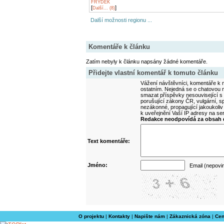
FRÝDEK
[
]
Další... (8)
Další možnosti regionu ...
Komentáře k článku
Zatím nebyly k článku napsány žádné komentáře.
Přidejte vlastní komentář k tomuto článku
Vážení návštěvníci, komentáře k m
ostatním. Nejedná se o chatovou m
smazat příspěvky nesouvisející s
porušující zákony ČR, vulgární, sp
nezákonné, propagující jakoukoliv
k uveřejnění Vaší IP adresy na s
Redakce neodpovídá za obsah d
Text komentáře:
Jméno:
Email (nepovi
O projektu
|
Kontakty
|
Napište nám
|
Zákaznická zóna
|
Cen