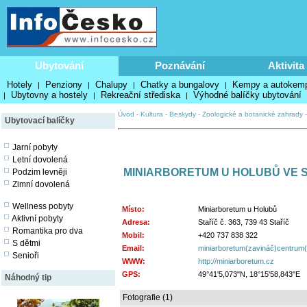
Ubytování
Poznávání
Aktivita
Hotely
Penziony
Chalupy
Chatky a bungalovy
Kempy a autokem
|
|
|
|
Ubytovny a hostely
Rekreační střediska
Výhodné balíčky ubytování
|
|
|
Úvod
-
Kultura
-
Beskydy
-
Zoologické a botanické zahrady
Ubytovací balíčky
Jarní pobyty
Letní dovolená
MINIARBORETUM U HOLUBŮ VE S
Podzim levněji
Zimní dovolená
Wellness pobyty
Místo:
Miniarboretum u Holubů
Aktivní pobyty
Adresa:
Staříč č. 363, 739 43 Staříč
Romantika pro dva
Mobil:
+420 737 838 322
S dětmi
Email:
miniarboretum(zavináč)centrum
Senioři
WWW:
http://miniarboretum.cz
GPS:
49°41'5,073"N, 18°15'58,843"E
Náhodný tip
Fotografie (1)