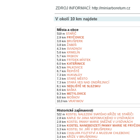
ZDROJ INFORMACÍ: http://miniarboretum.cz
V okolí 10 km najdete
Města a obce
519 m
STAŘÍČ
2,9 km
FRYČOVICE
3,6 km
BRUŠPERK
3,8 km
ŽABEŇ
4,3 km
SVIADNOV
5,6 km
KRMELÍN
5,7 km
PASKOV
5,8 km
FRÝDEK-MÍSTEK
6,0 km
KATEŘINICE
6,5 km
PALKOVICE
6,7 km
ŘEPIŠTĚ
7,3 km
HUKVALDY
7,3 km
STARÉ MĚSTO
7,3 km
STARÁ VES NAD ONDŘEJNICÍ
8,1 km
SEDLIŠTĚ VE SLEZSKU
8,6 km
BAŠKA
9,3 km
METYLOVICE
9,6 km
MOŠNOV
10,0 km
VRATIMOV
Historické zajímavosti
522 m
KOSTEL NALEZENÍ SVATÉHO KŘÍŽE VE STAŘÍČI
2,8 km
KAPLE SV JANA NEPOMUCKÉHO V LYSŮVKÁCH
2,8 km
KOSTEL PANNY MARIE SNĚŽNÉ V LYSŮVKÁCH
2,9 km
KOSTEL NANEBEVZETÍ PANNY MARIE VE FRYČOV
3,3 km
KOSTEL SV. JIŘÍ V BRUŠPERKU
3,3 km
CHALUPA FOJTSTVÍ A MUZEUM CHLEBOVIC
3,4 km
KŘÍŽE V BRUŠPERKU