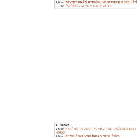
7,6 km
ZBYTKY HRÁZÍ RYBNÍKU VE STAVECH V SEDLIŠT
8,7 km
ŠMIŘÁKŮV MLÝN V KOZLOVICÍCH
Turistika
7,5 km
NAUČNÁ STEZKA HRADNÍ VRCH, JANÁČKŮV CHOD
HŮRKY
7,6 km
BEZRUČOVA VYHLÍDKA V SEDLIŠTÍCH