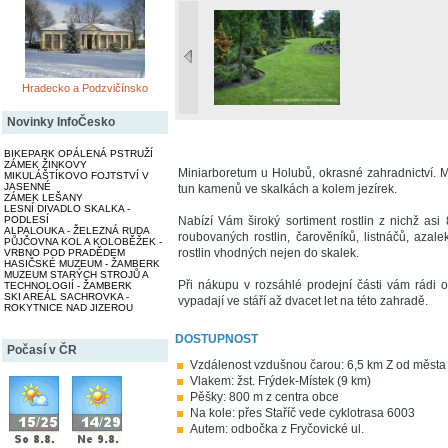
Hradecko a Podzvičínsko
Novinky InfoČesko
BIKEPARK OPÁLENÁ PSTRUŽÍ
ZÁMEK ŽINKOVY
Miniarboretum u Holubů, okrasné zahradnictví. M
MIKULÁŠTÍKOVO FOJTSTVÍ V
JASENNÉ
tun kamenů ve skalkách a kolem jezírek.
ZÁMEK LEŠANY
LESNÍ DIVADLO SKALKA -
PODLESÍ
Nabízí Vám široký sortiment rostlin z nichž asi 
ALPALOUKA - ŽELEZNÁ RUDA
roubovaných rostlin, čarověníků, listnáčů, azale
PŮJČOVNA KOL A KOLOBĚŽEK -
rostlin vhodných nejen do skalek.
VRBNO POD PRADĚDEM
HASIČSKÉ MUZEUM - ŽAMBERK
MUZEUM STARÝCH STROJŮ A
Při nákupu v rozsáhlé prodejní části vám rádi 
TECHNOLOGIÍ - ŽAMBERK
SKI AREÁL SACHROVKA -
vypadají ve stáří až dvacet let na této zahradě.
ROKYTNICE NAD JIZEROU
DOSTUPNOST
Počasí v ČR
Vzdálenost vzdušnou čarou: 6,5 km Z od města
Vlakem: žst. Frýdek-Místek (9 km)
Pěšky: 800 m z centra obce
Na kole: přes Staříč vede cyklotrasa 6003
Autem: odbočka z Fryčovické ul.