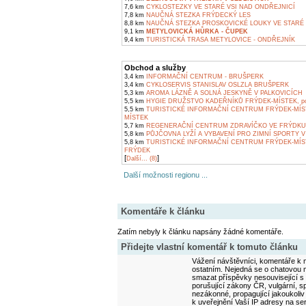
7,6 km
CYKLOSTEZKY VE STARÉ VSI NAD ONDŘEJNICÍ
7,8 km
NAUČNÁ STEZKA FRÝDECKÝ LES
8,8 km
NAUČNÁ STEZKA PROSKOVICKÉ LOUKY VE STARÉ 
9,1 km
METYLOVICKÁ HŮRKA - ČUPEK
9,4 km
TURISTICKÁ TRASA METYLOVICE - ONDŘEJNÍK
Obchod a služby
3,4 km
INFORMAČNÍ CENTRUM - BRUŠPERK
3,4 km
CYKLOSERVIS STANISLAV OSLZLA BRUŠPERK
5,3 km
AROMA LÁZNĚ A SOLNÁ JESKYNĚ V PALKOVICÍCH
5,5 km
HYGIE DRUŽSTVO KADEŘNÍKŮ FRÝDEK-MÍSTEK, pob
5,5 km
TURISTICKÉ INFORMAČNÍ CENTRUM FRÝDEK-MÍS
MÍSTEK
5,7 km
REGENERAČNÍ CENTRUM ZDRAVÍČKO VE FRÝDKU
5,8 km
PŮJČOVNA LYŽÍ A VYBAVENÍ PRO ZIMNÍ SPORTY V
5,8 km
TURISTICKÉ INFORMAČNÍ CENTRUM FRÝDEK-MÍS
FRÝDEK
[
]
Další... (8)
Další možnosti regionu ...
Komentáře k článku
Zatím nebyly k článku napsány žádné komentáře.
Přidejte vlastní komentář k tomuto článku
Vážení návštěvníci, komentáře k m
ostatním. Nejedná se o chatovou m
smazat příspěvky nesouvisející s
porušující zákony ČR, vulgární, sp
nezákonné, propagující jakoukoliv
k uveřejnění Vaší IP adresy na s