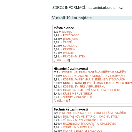
ZDROJ INFORMACÍ: http://miniarboretum.cz
V okolí 10 km najdete
Města a obce
519 m
STAŘÍČ
2,9 km
FRYČOVICE
3,6 km
BRUŠPERK
3,8 km
ŽABEŇ
4,3 km
SVIADNOV
5,6 km
KRMELÍN
5,7 km
PASKOV
5,8 km
FRÝDEK-MÍSTEK
[
]
Další... (11)
Historické zajímavosti
522 m
KOSTEL NALEZENÍ SVATÉHO KŘÍŽE VE STAŘÍČI
2,8 km
KAPLE SV JANA NEPOMUCKÉHO V LYSŮVKÁCH
2,8 km
KOSTEL PANNY MARIE SNĚŽNÉ V LYSŮVKÁCH
2,9 km
KOSTEL NANEBEVZETÍ PANNY MARIE VE FRYČOV
3,3 km
KOSTEL SV. JIŘÍ V BRUŠPERKU
3,3 km
CHALUPA FOJTSTVÍ A MUZEUM CHLEBOVIC
3,4 km
KŘÍŽE V BRUŠPERKU
3,4 km
SOCHY V BRUŠPERKU
[
]
Další... (83)
Technické zajímavosti
923 m
ROZHLEDNA NA KOPCI OKROUHLÁ VE STAŘÍČI
1,9 km
DŮL PASKOV VE STAŘÍČI - CVIČNÁ ŠTOLA
3,2 km
VĚTRNÝ MLÝN V BRUŠPERKU
3,9 km
ROZHLEDNA PANORAMA U CHLEBOVIC
4,6 km
VODOJEM V KRMELÍNĚ
7,3 km
MLÝNY V DOLNÍM SKLENOVĚ