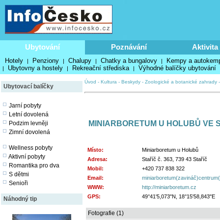
Ubytování
Poznávání
Aktivita
Hotely
Penziony
Chalupy
Chatky a bungalovy
Kempy a autokem
|
|
|
|
Ubytovny a hostely
Rekreační střediska
Výhodné balíčky ubytování
|
|
|
Úvod
-
Kultura
-
Beskydy
-
Zoologické a botanické zahrady
Ubytovací balíčky
Jarní pobyty
Letní dovolená
MINIARBORETUM U HOLUBŮ VE S
Podzim levněji
Zimní dovolená
Wellness pobyty
Místo:
Miniarboretum u Holubů
Aktivní pobyty
Adresa:
Staříč č. 363, 739 43 Staříč
Romantika pro dva
Mobil:
+420 737 838 322
S dětmi
Email:
miniarboretum(zavináč)centrum
Senioři
WWW:
http://miniarboretum.cz
GPS:
49°41'5,073"N, 18°15'58,843"E
Náhodný tip
Fotografie (1)