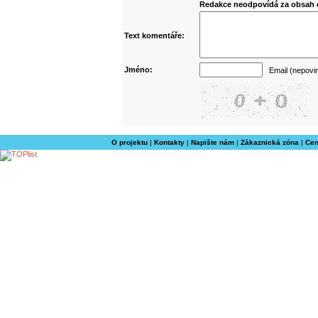
Redakce neodpovídá za obsah d
Text komentáře:
Jméno:
Email (nepovi
O projektu
|
Kontakty
|
Napište nám
|
Zákaznická zóna
|
Cen