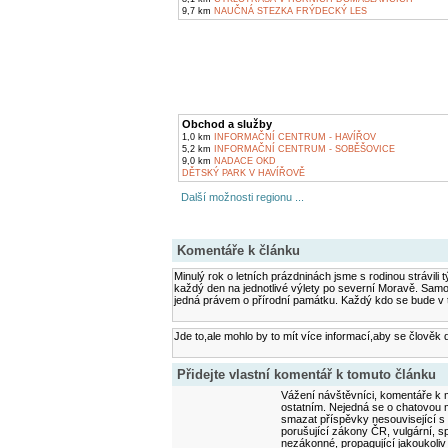
9,7 km
NAUČNÁ STEZKA FRÝDECKÝ LES
Obchod a služby
1,0 km
INFORMAČNÍ CENTRUM - HAVÍŘOV
5,2 km
INFORMAČNÍ CENTRUM - SOBĚŠOVICE
9,0 km
NADACE OKD
DĚTSKÝ PARK V HAVÍŘOVĚ
Další možnosti regionu ...
Komentáře k článku
Minulý rok o letních prázdninách jsme s rodinou strávili
každý den na jednotlivé výlety po severní Moravě. Samo
jedná právem o přírodní památku. Každý kdo se bude v té
Jde to,ale mohlo by to mít více informací,aby se člověk 
Přidejte vlastní komentář k tomuto článku
Vážení návštěvníci, komentáře k m
ostatním. Nejedná se o chatovou m
smazat příspěvky nesouvisející s
porušující zákony ČR, vulgární, sp
nezákonné, propagující jakoukoliv