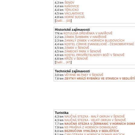
4,3 km
ŠENOV
4,4 km
KAŇOVICE
4,4 km
TĚRLICKO
4,5 km
VÁCLAVOVICE
4,8 km
HORNÍ SUCHÁ
[
]
Další... (10)
Historické zajímavosti
774 m
KOTULOVA DŘEVĚNKA V HAVÍŘOVĚ
2,2 km
ZÁMEK ŠUMBARK V HAVÍŘOVĚ
2,3 km
ZANIKLÝ ZÁMEK V HORNÍCH BLUDOVICÍCH
4,4 km
KOSTEL CÍRKVE EVANGELICKÉ - ČESKOBRATRSKÉ
4,5 km
ZÁMEK V ŠENOVĚ
4,5 km
ZÁMECKÝ PARK V ŠENOVĚ
4,6 km
KOSTEL PROZŘETELNOSTI BOŽÍ V ŠENOVĚ
4,6 km
KŘÍŽE V ŠENOVĚ
[
]
Další... (47)
Technické zajímavosti
3,0 km
VĚTRNÉ MLÝNKY V ŠENOVĚ
7,6 km
ZBYTKY HRÁZÍ RYBNÍKU VE STAVECH V SEDLIŠT
Turistika
4,3 km
NAUČNÁ STEZKA - MALÝ OKRUH V ŠENOVĚ
4,3 km
NAUČNÁ STEZKA - VELKÝ OKRUH V ŠENOVĚ
7,7 km
NAUČNÁ STEZKA U ŽERMANIC V HORNÍCH DOMA
7,9 km
NS PRAŠIVÁ Z HORNÍCH DOMASLAVIC
8,0 km
BEZRUČOVA VYHLÍDKA V SEDLIŠTÍCH
8,1 km
CYKLOTRASA V HORNÍCH DOMASLAVICÍCH