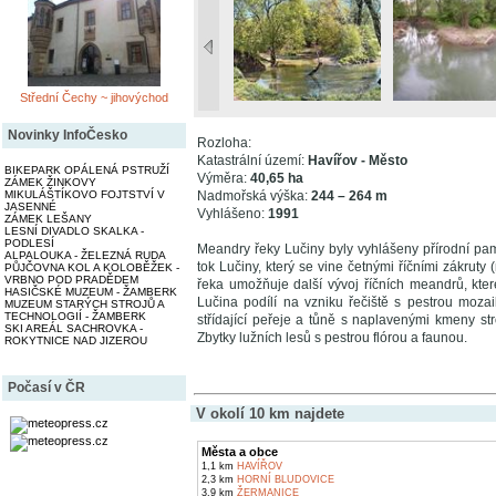
Střední Čechy ~ jihovýchod
Novinky InfoČesko
Rozloha:
Katastrální území:
Havířov - Město
BIKEPARK OPÁLENÁ PSTRUŽÍ
Výměra:
40,65 ha
ZÁMEK ŽINKOVY
MIKULÁŠTÍKOVO FOJTSTVÍ V
Nadmořská výška:
244 – 264 m
JASENNÉ
Vyhlášeno:
1991
ZÁMEK LEŠANY
LESNÍ DIVADLO SKALKA -
PODLESÍ
Meandry řeky Lučiny byly vyhlášeny přírodní pa
ALPALOUKA - ŽELEZNÁ RUDA
tok Lučiny, který se vine četnými říčními zákru
PŮJČOVNA KOL A KOLOBĚŽEK -
VRBNO POD PRADĚDEM
řeka umožňuje další vývoj říčních meandrů, kter
HASIČSKÉ MUZEUM - ŽAMBERK
Lučina podílí na vzniku řečiště s pestrou mozaik
MUZEUM STARÝCH STROJŮ A
TECHNOLOGIÍ - ŽAMBERK
střídající peřeje a tůně s naplavenými kmeny s
SKI AREÁL SACHROVKA -
Zbytky lužních lesů s pestrou flórou a faunou.
ROKYTNICE NAD JIZEROU
Počasí v ČR
V okolí 10 km najdete
Města a obce
1,1 km
HAVÍŘOV
2,3 km
HORNÍ BLUDOVICE
3,9 km
ŽERMANICE