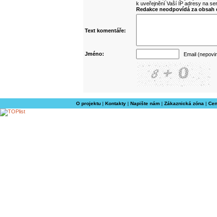
k uveřejnění Vaší IP adresy na s
Redakce neodpovídá za obsah d
Text komentáře:
Jméno:
Email (nepovi
O projektu
|
Kontakty
|
Napište nám
|
Zákaznická zóna
|
Cen