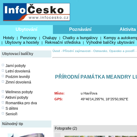
Ubytování
Poznávání
Aktivita
Hotely
Penziony
Chalupy
Chatky a bungalovy
Kempy a autokem
|
|
|
|
Ubytovny a hostely
Rekreační střediska
Výhodné balíčky ubytování
|
|
|
Úvod
-
Přírodní zajímavosti
-
Ostravsko, Opavsko a poodří
Ubytovací balíčky
Jarní pobyty
Letní dovolená
PŘÍRODNÍ PAMÁTKA MEANDRY L
Podzim levněji
Zimní dovolená
Wellness pobyty
Místo:
u Havířova
Aktivní pobyty
GPS:
49°46'14,295"N, 18°25'50,992"E
Romantika pro dva
S dětmi
Senioři
Náhodný tip
Fotografie (2)