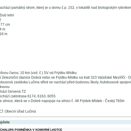
achází památný strom, který je u domu č.p. 152, v lokalitě nad biologickým rybníke
Dub letní
2
377 cm
4 m
 18 m
šnou čarou: 10 km (vzd. č.) SV od Frýdku-Místku
í železniční stanice Dobrá nebo ve Frýdku-Místku na trati 323 Valašské Meziříčí - O
busová zastávka Lučina střed se nachází před budovou školy. Autobusové spojen
travou
chází červená TZ
rochází cyklotrasa 6174, 6163, 6055
 silnice, která se v Dobré napojuje na silnici č. 48 Frýdek-Místek - Český Těšín
: Obecní úřad Lučina
ajdete
CHALUPA POMNĚNKA V KOMORNÍ LHOTCE