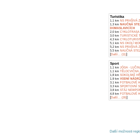
Turistika
1,1 km
NS PRAŠIVÁ 
1,3 km
NAUČNÁ STE
DOMASLAVICÍCH
2,0 km
CYKLOTRASA 
3,0 km
TURISTICKÉ 
4,3 km
CYKLOTURIST
5,1 km
NS OKOLÍ MOR
5,2 km
NS PRAŠIVÁ 
5,5 km
NAUČNÁ STEZ
[
]
Další... (11)
Sport
1,1 km
JÓGA - LUČIN
1,1 km
TĚLOCVIČNA 
1,8 km
SOKOLSKÉ HŘ
1,9 km
VODNÍ NÁDR
3,1 km
FOTBALOVÉ H
3,3 km
SPORTOVNÍ S
3,8 km
STÁJ NEWPOR
4,8 km
FOTBALOVÉ H
[
]
Další... (26)
Další možnosti regio