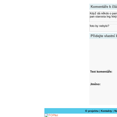
Komentáře k čl
Když dá někdo o pamá
pan starosta Ing.Votýp
foto by nebylo?
Přidejte vlastní
Text komentáře:
Jméno:
O projektu
|
Kontakty
|
N