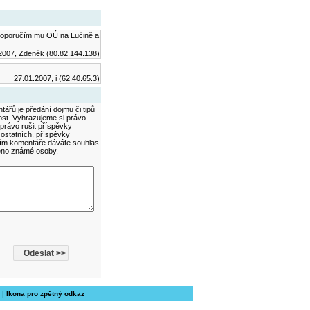
í,doporučím mu OÚ na Lučině a
2007, Zdeněk (80.82.144.138)
27.01.2007, i (62.40.65.3)
ářů je předání dojmu či tipů
ost. Vyhrazujeme si právo
právo rušit příspěvky
 ostatních, příspěvky
áním komentáře dáváte souhlas
méno známé osoby.
|
Ikona pro zpětný odkaz