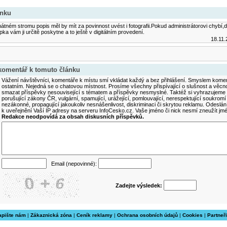
ánku
tném stromu popis měl by mít za povinnost uvést i fotografii.Pokud administrátorovi chyb
ka vám ji určitě poskytne a to ještě v digitálním provedení.
18.11.
 komentář k tomuto článku
Vážení návštěvníci, komentáře k místu smí vkládat každý a bez přihlášení. Smyslem koment
ostatním. Nejedná se o chatovou místnost. Prosíme všechny přispívající o slušnost a věcn
smazat příspěvky nesouvisející s tématem a příspěvky nesmyslné. Taktéž si vyhrazujeme 
porušující zákony ČR, vulgární, spamující, urážející, pomlouvající, nerespektující soukromí
nezákonné, propagující jakoukoliv nesnášenlivost, diskriminaci či skrytou reklamu. Odesl
k uveřejnění Vaší IP adresy na serveru InfoCesko.cz. Vaše jméno či nick nesmí zneužít j
Redakce neodpovídá za obsah diskusních příspěvků.
Email (nepovinné):
Zadejte výsledek:
apište nám
|
Zákaznická zóna
|
Ceník reklamy
|
Ochrana osobních údajů
|
Cookies
|
Partneři