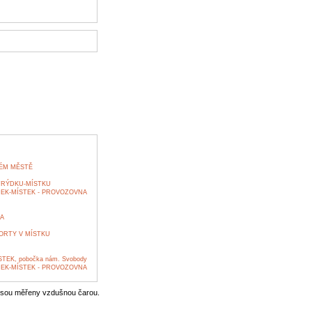
RÉM MĚSTĚ
FRÝDKU-MÍSTKU
EK-MÍSTEK - PROVOZOVNA
A
ORTY V MÍSTKU
K, pobočka nám. Svobody
EK-MÍSTEK - PROVOZOVNA
jsou měřeny vzdušnou čarou.