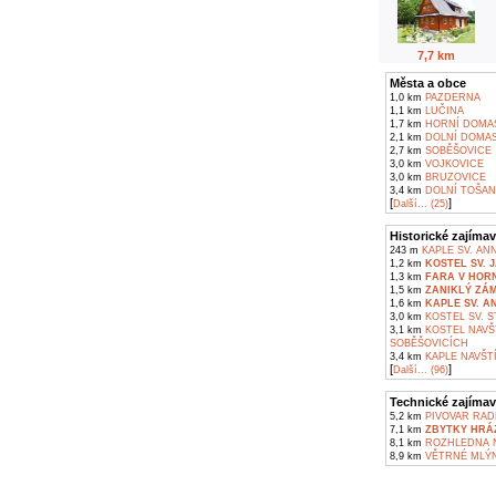
7,7 km
Města a obce
1,0 km
PAZDERNA
1,1 km
LUČINA
1,7 km
HORNÍ DOMAS
2,1 km
DOLNÍ DOMAS
2,7 km
SOBĚŠOVICE
3,0 km
VOJKOVICE
3,0 km
BRUZOVICE
3,4 km
DOLNÍ TOŠAN
[
]
Další... (25)
Historické zajímav
243 m
KAPLE SV. AN
1,2 km
KOSTEL SV. 
1,3 km
FARA V HOR
1,5 km
ZANIKLÝ ZÁ
1,6 km
KAPLE SV. A
3,0 km
KOSTEL SV. S
3,1 km
KOSTEL NAVŠ
SOBĚŠOVICÍCH
3,4 km
KAPLE NAVŠTÍ
[
]
Další... (96)
Technické zajímav
5,2 km
PIVOVAR RAD
7,1 km
ZBYTKY HRÁZ
8,1 km
ROZHLEDNA N
8,9 km
VĚTRNÉ MLÝN