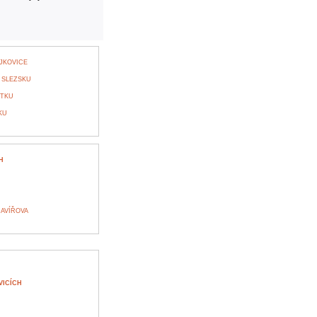
JKOVICE
 SLEZSKU
STKU
KU
H
AVÍŘOVA
VICÍCH