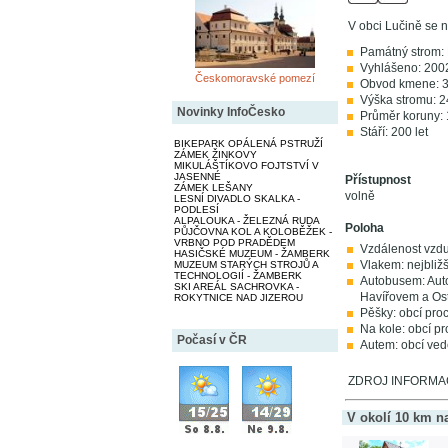
V obci Lučině se n
Památný strom: 
Vyhlášeno: 200
Českomoravské pomezí
Obvod kmene: 
Výška stromu: 2
Novinky InfoČesko
Průměr koruny:
Stáří: 200 let
BIKEPARK OPÁLENÁ PSTRUŽÍ
ZÁMEK ŽINKOVY
MIKULÁŠTÍKOVO FOJTSTVÍ V
JASENNÉ
Přístupnost
ZÁMEK LEŠANY
volně
LESNÍ DIVADLO SKALKA -
PODLESÍ
ALPALOUKA - ŽELEZNÁ RUDA
Poloha
PŮJČOVNA KOL A KOLOBĚŽEK -
VRBNO POD PRADĚDEM
Vzdálenost vzdu
HASIČSKÉ MUZEUM - ŽAMBERK
Vlakem: nejbližš
MUZEUM STARÝCH STROJŮ A
TECHNOLOGIÍ - ŽAMBERK
Autobusem: Auto
SKI AREÁL SACHROVKA -
Havířovem a Os
ROKYTNICE NAD JIZEROU
Pěšky: obcí pro
Na kole: obcí p
Počasí v ČR
Autem: obcí vede
ZDROJ INFORMACÍ
V okolí 10 km n