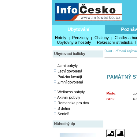
Ubytování
Poznáv
Hotely
Penziony
Chalupy
Chatky a bu
|
|
|
Ubytovny a hostely
Rekreační střediska
|
|
|
Úvod
-
Přírodní zajímav
Ubytovací balíčky
Jarní pobyty
Letní dovolená
PAMÁTNÝ S
Podzim levněji
Zimní dovolená
Wellness pobyty
Místo:
Lu
Aktivní pobyty
GPS:
49
Romantika pro dva
S dětmi
Senioři
Náhodný tip