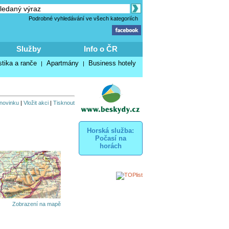
Podrobné vyhledávání ve všech kategoriích
Služby
Info o ČR
stika a ranče
Apartmány
Business hotely
|
|
 novinku
|
Vložit akci
|
Tisknout
Horská služba:
Počasí na
horách
Zobrazení na mapě