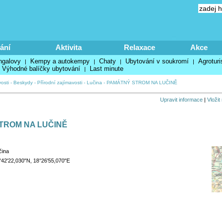
ání
Aktivita
Relaxace
Akce
ngalovy
Kempy a autokempy
Chaty
Ubytování v soukromí
Agroturi
|
|
|
|
Výhodné balíčky ubytování
Last minute
|
osti
-
Beskydy
-
Přírodní zajímavosti
-
Lučina
-
PAMÁTNÝ STROM NA LUČINĚ
Upravit informace
|
Vložit
TROM NA LUČINĚ
čina
°42'22,030"N, 18°26'55,070"E