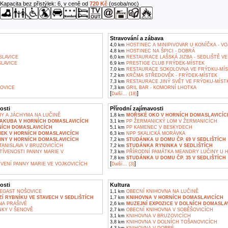
Kapacita bez přistýlek: 6, v ceně od
720 Kč
(osoba/noc)
Stravování a zábava
4,0 km
HOSTINEC A MINIPIVOVAR U KONÍČKA - VO
4,8 km
HOSTINEC NA ŠPICI - DOBRÁ
LAVICE
6,0 km
RESTAURACE LAŠSKÁ JIZBA - SEDLIŠTĚ VE
LAVICE
6,9 km
PRESTIGE CLUB FRÝDEK-MÍSTEK
7,0 km
RESTAURACE SOKOLOVNA VE FRÝDKU-MÍ
7,2 km
KRČMA STŘEDOVĚK - FRÝDEK-MÍSTEK
7,3 km
RESTAURACE JINÝ SVĚT VE FRÝDKU-MÍST
OVICE
7,3 km
GRIL BAR - KOMORNÍ LHOTKA
[
]
Další... (18)
osti
Přírodní zajímavosti
NY A JÁCHYMA NA LUČINĚ
1,8 km
MOŘSKÉ OKO V HORNÍCH DOMASLAVICÍC
JAKUBA V HORNÍCH DOMASLAVICÍCH
3,1 km
PP ŽERMANICKÝ LOM V ŽERMANICÍCH
NÍCH DOMASLAVICÍCH
5,1 km
PP KAMENEC V BESKYDECH
MEK V HORNÍCH DOMASLAVICÍCH
6,3 km
NPP SKALICKÁ MORÁVKA
NNY V HORNÍCH DOMASLAVICÍCH
7,2 km
STUDÁNKA U DOMU ČP. 69 V SEDLIŠTÍCH
TANISLAVA V BRUZOVICÍCH
7,2 km
STUDÁNKA RYNINKA V SEDLIŠTÍCH
TÍVENOSTI PANNY MARIE V
7,3 km
PŘÍRODNÍ PAMÁTKA MEANDRY LUČINY U H
7,8 km
STUDÁNKA U DOMU ČP. 35 V SEDLIŠTÍCH
[
]
VENÍ PANNY MARIE VE VOJKOVICÍCH
Další... (3)
osti
Kultura
EGAST NOŠOVICE
1,1 km
OBECNÍ KNIHOVNA NA LUČINĚ
Í RYBNÍKU VE STAVECH V SEDLIŠTÍCH
1,7 km
KNIHOVNA V HORNÍCH DOMASLAVICÍCH
A PRAŠIVÉ
2,6 km
MUZEJNÍ EXPOZICE V DOLNÍCH DOMASLA
KY V ŠENOVĚ
2,7 km
OBECNÍ KNIHOVNA V SOBĚŠOVICÍCH
3,1 km
KNIHOVNA V BRUZOVICÍCH
3,8 km
KNIHOVNA V DOLNÍCH TOŠANOVICÍCH