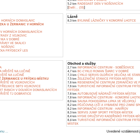
4,3 km
KNIHOVNA V DOBRÉ
5,2 km
RADEGAST DEN V NOŠOVICÍCH
[
]
Další... (33)
Lázně
Z HORNÍCH DOMASLAVIC
8,3 km
BYLINNÉ LÁZNIČKY V KOMORNÍ LHOTCE
ZKA U ŽERMANIC V HORNÍCH
V HORNÍCH DOMASLAVICÍCH
TRASY Z VOJKOVIC
IKA V DOBRÉ
ÁVKY VE SKALICI
Z NOŠOVIC
KA FRÝDECKÝ LES
Obchod a služby
A
2,7 km
INFORMAČNÍ CENTRUM - SOBĚŠOVICE
A HŘIŠTĚ NA LUČINĚ
4,7 km
BC-CYKLO ROMAN ŠVARC V DOBRÉ
IŠTĚ NA LUČINĚ
7,3 km
CYKLO SERVIS OLDŘICH VELIČKA VE STA
Ž ŽERMANICE U FRÝDKU-MÍSTKU
7,5 km
ŽELEZNIČNÍ STANICE FRÝDEK-MÍSTEK
ŘIŠTĚ VE VOJKOVICÍCH
7,6 km
REGENERAČNÍ CENTRUM ZDRAVÍČKO VE 
TŘELNICE SBTS VOJKOVICE
7,6 km
TURISTICKÉ INFORMAČNÍ CENTRUM FRÝD
T RANCH V DOLNÍCH DOMASLAVICÍCH
FRÝDEK
ŘIŠTĚ TJ DOBRATICE
7,6 km
AUTOBUSOVÉ NÁDRAŽÍ FRÝDEK-MÍSTEK
7,8 km
INFORMAČNÍ CENTRUM - KOMORNÍ LHOTK
8,0 km
SAUNA POHODÁRNA LIPKA VE VĚLOPOLÍ
8,2 km
PŮJČOVNA LYŽÍ A VYBAVENÍ PRO ZIMNÍ SP
8,2 km
INFORMAČNÍ CENTRUM - HAVÍŘOV
8,3 km
SERVIS JUMP SPORT FRÝDEK-MÍSTEK
8,4 km
HYGIE DRUŽSTVO KADEŘNÍKŮ FRÝDEK-MÍSTE
8,4 km
TURISTICKÉ INFORMAČNÍ CENTRUM FRÝD
MÍSTEK
nu ...
Uvedené vzdálenosti 