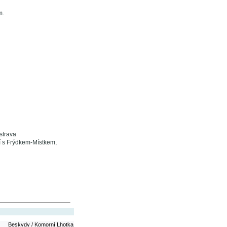
m.
strava
í s Frýdkem-Místkem,
Beskydy / Komorní Lhotka