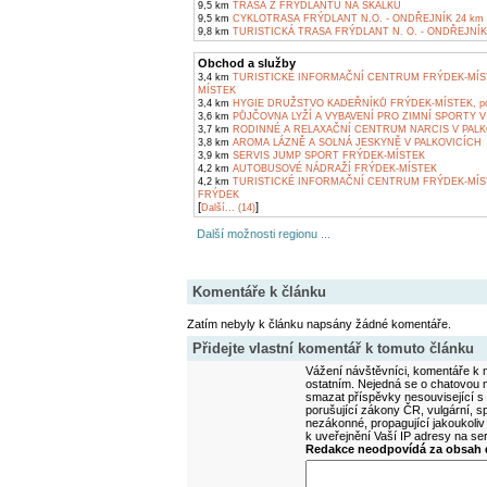
9,5 km
TRASA Z FRÝDLANTU NA SKALKU
9,5 km
CYKLOTRASA FRÝDLANT N.O. - ONDŘEJNÍK 24 km
9,8 km
TURISTICKÁ TRASA FRÝDLANT N. O. - ONDŘEJNÍK
Obchod a služby
3,4 km
TURISTICKÉ INFORMAČNÍ CENTRUM FRÝDEK-MÍS
MÍSTEK
3,4 km
HYGIE DRUŽSTVO KADEŘNÍKŮ FRÝDEK-MÍSTEK, pob
3,6 km
PŮJČOVNA LYŽÍ A VYBAVENÍ PRO ZIMNÍ SPORTY V
3,7 km
RODINNÉ A RELAXAČNÍ CENTRUM NARCIS V PALK
3,8 km
AROMA LÁZNĚ A SOLNÁ JESKYNĚ V PALKOVICÍCH
3,9 km
SERVIS JUMP SPORT FRÝDEK-MÍSTEK
4,2 km
AUTOBUSOVÉ NÁDRAŽÍ FRÝDEK-MÍSTEK
4,2 km
TURISTICKÉ INFORMAČNÍ CENTRUM FRÝDEK-MÍS
FRÝDEK
[
]
Další... (14)
Další možnosti regionu ...
Komentáře k článku
Zatím nebyly k článku napsány žádné komentáře.
Přidejte vlastní komentář k tomuto článku
Vážení návštěvníci, komentáře k m
ostatním. Nejedná se o chatovou m
smazat příspěvky nesouvisející s
porušující zákony ČR, vulgární, sp
nezákonné, propagující jakoukoliv
k uveřejnění Vaší IP adresy na s
Redakce neodpovídá za obsah d