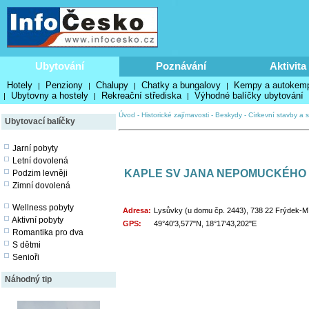
Ubytování
Poznávání
Aktivita
Hotely
Penziony
Chalupy
Chatky a bungalovy
Kempy a autokem
|
|
|
|
Ubytovny a hostely
Rekreační střediska
Výhodné balíčky ubytování
|
|
|
Úvod
-
Historické zajímavosti
-
Beskydy
-
Církevní stavby a s
Ubytovací balíčky
Jarní pobyty
Letní dovolená
KAPLE SV JANA NEPOMUCKÉHO
Podzim levněji
Zimní dovolená
Wellness pobyty
Adresa:
Lysůvky (u domu čp. 2443), 738 22 Frýdek-M
Aktivní pobyty
GPS:
49°40'3,577"N, 18°17'43,202"E
Romantika pro dva
S dětmi
Senioři
Náhodný tip