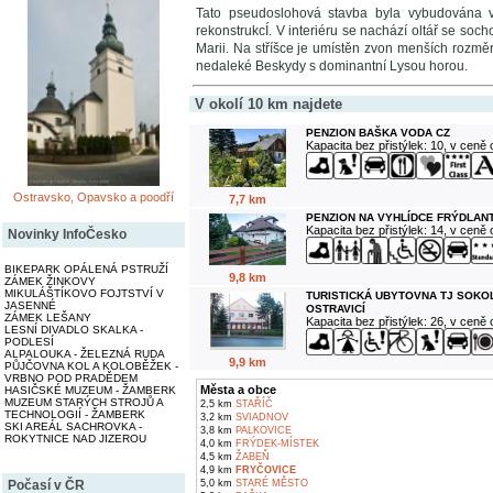
Tato pseudoslohová stavba byla vybudována v 
rekonstrukcÍ. V interiéru se nachází oltář se so
Marii. Na stříšce je umístěn zvon menších rozměr
nedaleké Beskydy s dominantní Lysou horou.
V okolí 10 km najdete
PENZION BAŠKA VODA CZ
Kapacita bez přistýlek: 10, v ceně
Ostravsko, Opavsko a poodří
7,7 km
PENZION NA VYHLÍDCE FRÝDLANT
Kapacita bez přistýlek: 14, v ceně
Novinky InfoČesko
BIKEPARK OPÁLENÁ PSTRUŽÍ
9,8 km
ZÁMEK ŽINKOVY
MIKULÁŠTÍKOVO FOJTSTVÍ V
TURISTICKÁ UBYTOVNA TJ SOKO
JASENNÉ
OSTRAVICÍ
ZÁMEK LEŠANY
Kapacita bez přistýlek: 26, v ceně
LESNÍ DIVADLO SKALKA -
PODLESÍ
ALPALOUKA - ŽELEZNÁ RUDA
9,9 km
PŮJČOVNA KOL A KOLOBĚŽEK -
VRBNO POD PRADĚDEM
Města a obce
HASIČSKÉ MUZEUM - ŽAMBERK
MUZEUM STARÝCH STROJŮ A
2,5 km
STAŘÍČ
TECHNOLOGIÍ - ŽAMBERK
3,2 km
SVIADNOV
SKI AREÁL SACHROVKA -
3,8 km
PALKOVICE
ROKYTNICE NAD JIZEROU
4,0 km
FRÝDEK-MÍSTEK
4,5 km
ŽABEŇ
4,9 km
FRYČOVICE
Počasí v ČR
5,0 km
STARÉ MĚSTO