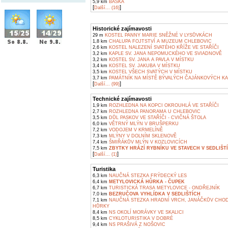
5,9 km
BAŠKA
[
]
Další... (16)
Historické zajímavosti
29 m
KOSTEL PANNY MARIE SNĚŽNÉ V LYSŮVKÁCH
1,8 km
CHALUPA FOJTSTVÍ A MUZEUM CHLEBOVIC
2,6 km
KOSTEL NALEZENÍ SVATÉHO KŘÍŽE VE STAŘÍČI
3,2 km
KAPLE SV. JANA NEPOMUCKÉHO VE SVIADNOVĚ
3,2 km
KOSTEL SV. JANA A PAVLA V MÍSTKU
3,4 km
KOSTEL SV. JAKUBA V MÍSTKU
3,5 km
KOSTEL VŠECH SVATÝCH V MÍSTKU
3,7 km
PAMÁTNÍK NA MÍSTĚ BÝVALÝCH ČAJÁNKOVÝCH KA
[
]
Další... (99)
Technické zajímavosti
1,9 km
ROZHLEDNA NA KOPCI OKROUHLÁ VE STAŘÍČI
2,7 km
ROZHLEDNA PANORAMA U CHLEBOVIC
3,5 km
DŮL PASKOV VE STAŘÍČI - CVIČNÁ ŠTOLA
6,0 km
VĚTRNÝ MLÝN V BRUŠPERKU
7,2 km
VODOJEM V KRMELÍNĚ
7,3 km
MLÝNY V DOLNÍM SKLENOVĚ
7,4 km
ŠMIŘÁKŮV MLÝN V KOZLOVICÍCH
7,5 km
ZBYTKY HRÁZÍ RYBNÍKU VE STAVECH V SEDLIŠT
[
]
Další... (1)
Turistika
6,3 km
NAUČNÁ STEZKA FRÝDECKÝ LES
6,4 km
METYLOVICKÁ HŮRKA - ČUPEK
6,7 km
TURISTICKÁ TRASA METYLOVICE - ONDŘEJNÍK
7,0 km
BEZRUČOVA VYHLÍDKA V SEDLIŠTÍCH
7,1 km
NAUČNÁ STEZKA HRADNÍ VRCH, JANÁČKŮV CHOD
HŮRKY
8,4 km
NS OKOLÍ MORÁVKY VE SKALICI
8,5 km
CYKLOTURISTIKA V DOBRÉ
9,4 km
NS PRAŠIVÁ Z NOŠOVIC