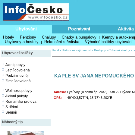
Ubytování
Poznávání
Aktivita
Hotely
Penziony
Chalupy
Chatky a bungalovy
Kempy a autokem
|
|
|
|
Ubytovny a hostely
Rekreační střediska
Výhodné balíčky ubytování
|
|
|
Úvod
-
Historické zajímavosti
-
Beskydy
-
Církevní stavby a s
Ubytovací balíčky
Jarní pobyty
Letní dovolená
KAPLE SV JANA NEPOMUCKÉHO
Podzim levněji
Zimní dovolená
Wellness pobyty
Adresa:
Lysůvky (u domu čp. 2443), 738 22 Frýdek-M
Aktivní pobyty
GPS:
49°40'3,577"N, 18°17'43,202"E
Romantika pro dva
S dětmi
Senioři
Náhodný tip