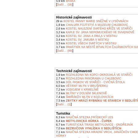
5,9 km
BAŠKA
[
]
Další... (16)
Historické zajímavosti
29 m
KOSTEL PANNY MARIE SNĚŽNÉ V LYSŮVKÁCH
1,8 km
CHALUPA FOJTSTVÍ A MUZEUM CHLEBOVIC
2,6 km
KOSTEL NALEZENÍ SVATÉHO KŘÍŽE VE STAŘÍČI
3,2 km
KAPLE SV. JANA NEPOMUCKÉHO VE SVIADNOVĚ
3,2 km
KOSTEL SV. JANA A PAVLA V MÍSTKU
3,4 km
KOSTEL SV. JAKUBA V MÍSTKU
3,5 km
KOSTEL VŠECH SVATÝCH V MÍSTKU
3,7 km
PAMÁTNÍK NA MÍSTĚ BÝVALÝCH ČAJÁNKOVÝCH KA
[
]
Další... (99)
Technické zajímavosti
1,9 km
ROZHLEDNA NA KOPCI OKROUHLÁ VE STAŘÍČI
2,7 km
ROZHLEDNA PANORAMA U CHLEBOVIC
3,5 km
DŮL PASKOV VE STAŘÍČI - CVIČNÁ ŠTOLA
6,0 km
VĚTRNÝ MLÝN V BRUŠPERKU
7,2 km
VODOJEM V KRMELÍNĚ
7,3 km
MLÝNY V DOLNÍM SKLENOVĚ
7,4 km
ŠMIŘÁKŮV MLÝN V KOZLOVICÍCH
7,5 km
ZBYTKY HRÁZÍ RYBNÍKU VE STAVECH V SEDLIŠT
[
]
Další... (1)
Turistika
6,3 km
NAUČNÁ STEZKA FRÝDECKÝ LES
6,4 km
METYLOVICKÁ HŮRKA - ČUPEK
6,7 km
TURISTICKÁ TRASA METYLOVICE - ONDŘEJNÍK
7,0 km
BEZRUČOVA VYHLÍDKA V SEDLIŠTÍCH
7,1 km
NAUČNÁ STEZKA HRADNÍ VRCH, JANÁČKŮV CHOD
HŮRKY