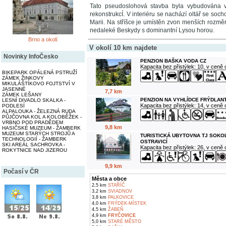
Tato pseudoslohová stavba byla vybudována v 
rekonstrukcÍ. V interiéru se nachází oltář se so
Marii. Na stříšce je umístěn zvon menších rozměr
nedaleké Beskydy s dominantní Lysou horou.
Brno a okolí
V okolí 10 km najdete
Novinky InfoČesko
PENZION BAŠKA VODA CZ
Kapacita bez přistýlek: 10, v ceně
BIKEPARK OPÁLENÁ PSTRUŽÍ
ZÁMEK ŽINKOVY
MIKULÁŠTÍKOVO FOJTSTVÍ V
JASENNÉ
7,7 km
ZÁMEK LEŠANY
PENZION NA VYHLÍDCE FRÝDLANT
LESNÍ DIVADLO SKALKA -
Kapacita bez přistýlek: 14, v ceně
PODLESÍ
ALPALOUKA - ŽELEZNÁ RUDA
PŮJČOVNA KOL A KOLOBĚŽEK -
VRBNO POD PRADĚDEM
9,8 km
HASIČSKÉ MUZEUM - ŽAMBERK
MUZEUM STARÝCH STROJŮ A
TURISTICKÁ UBYTOVNA TJ SOKO
TECHNOLOGIÍ - ŽAMBERK
OSTRAVICÍ
SKI AREÁL SACHROVKA -
Kapacita bez přistýlek: 26, v ceně
ROKYTNICE NAD JIZEROU
9,9 km
Počasí v ČR
Města a obce
2,5 km
STAŘÍČ
3,2 km
SVIADNOV
3,8 km
PALKOVICE
4,0 km
FRÝDEK-MÍSTEK
4,5 km
ŽABEŇ
4,9 km
FRYČOVICE
5,0 km
STARÉ MĚSTO