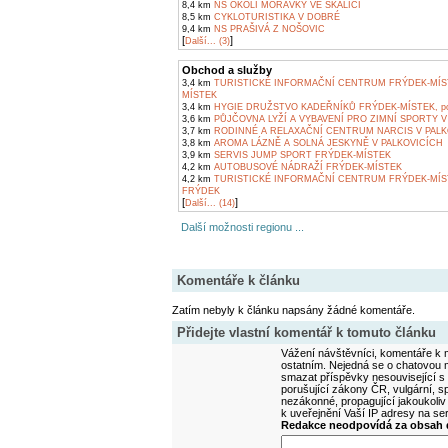
8,4 km
NS OKOLÍ MORÁVKY VE SKALICI
8,5 km
CYKLOTURISTIKA V DOBRÉ
9,4 km
NS PRAŠIVÁ Z NOŠOVIC
[
]
Další... (3)
Obchod a služby
3,4 km
TURISTICKÉ INFORMAČNÍ CENTRUM FRÝDEK-MÍS
MÍSTEK
3,4 km
HYGIE DRUŽSTVO KADEŘNÍKŮ FRÝDEK-MÍSTEK, pob
3,6 km
PŮJČOVNA LYŽÍ A VYBAVENÍ PRO ZIMNÍ SPORTY V
3,7 km
RODINNÉ A RELAXAČNÍ CENTRUM NARCIS V PALK
3,8 km
AROMA LÁZNĚ A SOLNÁ JESKYNĚ V PALKOVICÍCH
3,9 km
SERVIS JUMP SPORT FRÝDEK-MÍSTEK
4,2 km
AUTOBUSOVÉ NÁDRAŽÍ FRÝDEK-MÍSTEK
4,2 km
TURISTICKÉ INFORMAČNÍ CENTRUM FRÝDEK-MÍS
FRÝDEK
[
]
Další... (14)
Další možnosti regionu ...
Komentáře k článku
Zatím nebyly k článku napsány žádné komentáře.
Přidejte vlastní komentář k tomuto článku
Vážení návštěvníci, komentáře k m
ostatním. Nejedná se o chatovou m
smazat příspěvky nesouvisející s
porušující zákony ČR, vulgární, sp
nezákonné, propagující jakoukoliv
k uveřejnění Vaší IP adresy na s
Redakce neodpovídá za obsah d