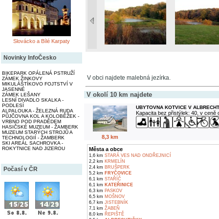
Slovácko a Bílé Karpaty
Novinky InfoČesko
BIKEPARK OPÁLENÁ PSTRUŽÍ
V obci najdete malebná jezírka.
ZÁMEK ŽINKOVY
MIKULÁŠTÍKOVO FOJTSTVÍ V
JASENNÉ
V okolí 10 km najdete
ZÁMEK LEŠANY
LESNÍ DIVADLO SKALKA -
PODLESÍ
UBYTOVNA KOTVICE V ALBRECH
ALPALOUKA - ŽELEZNÁ RUDA
Kapacita bez přistýlek: 40, v ceně
PŮJČOVNA KOL A KOLOBĚŽEK -
VRBNO POD PRADĚDEM
HASIČSKÉ MUZEUM - ŽAMBERK
MUZEUM STARÝCH STROJŮ A
8,3 km
TECHNOLOGIÍ - ŽAMBERK
SKI AREÁL SACHROVKA -
ROKYTNICE NAD JIZEROU
Města a obce
1,6 km
STARÁ VES NAD ONDŘEJNICÍ
2,2 km
KRMELÍN
2,4 km
BRUŠPERK
Počasí v ČR
5,2 km
FRYČOVICE
6,1 km
STAŘÍČ
6,1 km
KATEŘINICE
6,3 km
PASKOV
6,5 km
MOŠNOV
6,7 km
JISTEBNÍK
7,1 km
ŽABEŇ
8,0 km
ŘEPIŠTĚ