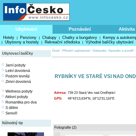
Ubytování
Poznávání
Aktivita
Hotely
Penziony
Chalupy
Chatky a bungalovy
Kempy a autokem
|
|
|
|
Ubytovny a hostely
Rekreační střediska
Výhodné balíčky ubytování
|
|
|
Úvod
-
Přírodní zajímavosti
-
Ostravsko, Opavsko a poodří
Ubytovací balíčky
Jarní pobyty
Letní dovolená
RYBNÍKY VE STARÉ VSI NAD OND
Podzim levněji
Zimní dovolená
Wellness pobyty
Adresa:
739 23 Stará Ves nad Ondřejnicí
Aktivní pobyty
GPS:
49°43'13,634"N, 18°12'31,116"E
Romantika pro dva
S dětmi
Senioři
Náhodný tip
Fotografie (2)