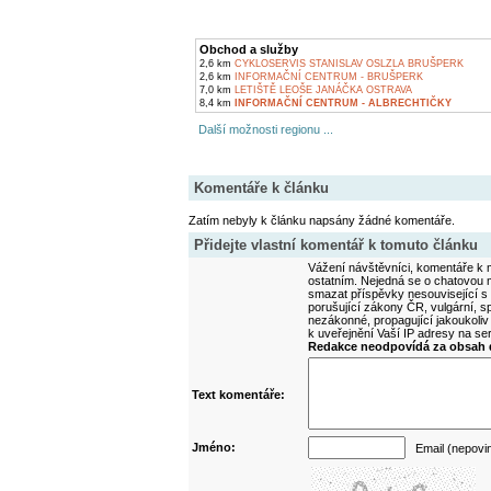
Obchod a služby
2,6 km
CYKLOSERVIS STANISLAV OSLZLA BRUŠPERK
2,6 km
INFORMAČNÍ CENTRUM - BRUŠPERK
7,0 km
LETIŠTĚ LEOŠE JANÁČKA OSTRAVA
8,4 km
INFORMAČNÍ CENTRUM - ALBRECHTIČKY
Další možnosti regionu ...
Komentáře k článku
Zatím nebyly k článku napsány žádné komentáře.
Přidejte vlastní komentář k tomuto článku
Vážení návštěvníci, komentáře k m
ostatním. Nejedná se o chatovou m
smazat příspěvky nesouvisející s
porušující zákony ČR, vulgární, sp
nezákonné, propagující jakoukoliv
k uveřejnění Vaší IP adresy na s
Redakce neodpovídá za obsah d
Text komentáře:
Jméno:
Email (nepovi