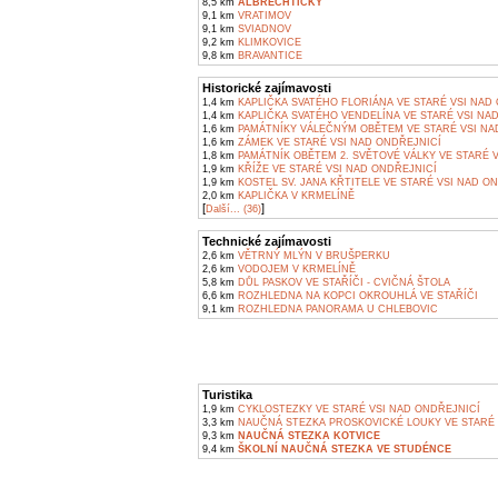
8,5 km
ALBRECHTIČKY
9,1 km
VRATIMOV
9,1 km
SVIADNOV
9,2 km
KLIMKOVICE
9,8 km
BRAVANTICE
Historické zajímavosti
1,4 km
KAPLIČKA SVATÉHO FLORIÁNA VE STARÉ VSI NAD
1,4 km
KAPLIČKA SVATÉHO VENDELÍNA VE STARÉ VSI NA
1,6 km
PAMÁTNÍKY VÁLEČNÝM OBĚTEM VE STARÉ VSI NA
1,6 km
ZÁMEK VE STARÉ VSI NAD ONDŘEJNICÍ
1,8 km
PAMÁTNÍK OBĚTEM 2. SVĚTOVÉ VÁLKY VE STARÉ 
1,9 km
KŘÍŽE VE STARÉ VSI NAD ONDŘEJNICÍ
1,9 km
KOSTEL SV. JANA KŘTITELE VE STARÉ VSI NAD O
2,0 km
KAPLIČKA V KRMELÍNĚ
[
]
Další... (36)
Technické zajímavosti
2,6 km
VĚTRNÝ MLÝN V BRUŠPERKU
2,6 km
VODOJEM V KRMELÍNĚ
5,8 km
DŮL PASKOV VE STAŘÍČI - CVIČNÁ ŠTOLA
6,6 km
ROZHLEDNA NA KOPCI OKROUHLÁ VE STAŘÍČI
9,1 km
ROZHLEDNA PANORAMA U CHLEBOVIC
Turistika
1,9 km
CYKLOSTEZKY VE STARÉ VSI NAD ONDŘEJNICÍ
3,3 km
NAUČNÁ STEZKA PROSKOVICKÉ LOUKY VE STARÉ 
9,3 km
NAUČNÁ STEZKA KOTVICE
9,4 km
ŠKOLNÍ NAUČNÁ STEZKA VE STUDÉNCE