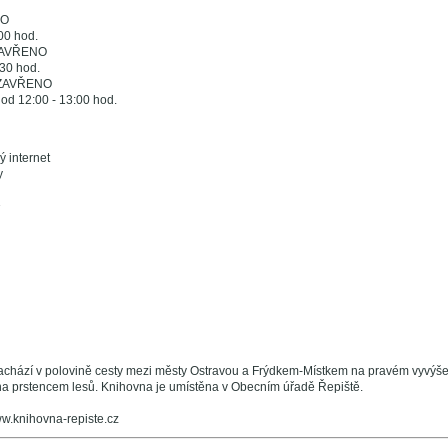
NO
:00 hod.
 ZAVŘENO
:30 hod.
- ZAVŘENO
od 12:00 - 13:00 hod.
ý internet
y
achází v polovině cesty mezi městy Ostravou a Frýdkem-Místkem na pravém vyvýš
na prstencem lesů. Knihovna je umístěna v Obecním úřadě Řepiště.
ww.knihovna-repiste.cz