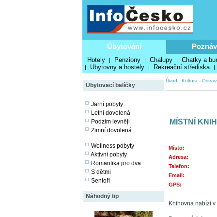
Ubytování
Poznáv
Hotely
Penziony
Chalupy
Chatky a bu
|
|
|
Ubytovny a hostely
Rekreační střediska
|
|
|
Úvod
-
Kultura
-
Ostrav
Ubytovací balíčky
Jarní pobyty
Letní dovolená
MÍSTNÍ KNI
Podzim levněji
Zimní dovolená
Wellness pobyty
Místo:
Aktivní pobyty
Adresa:
Romantika pro dva
Telefon:
S dětmi
Email:
Senioři
GPS:
Náhodný tip
Knihovna nabízí v 