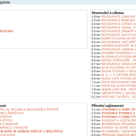
ajdete
Stravování a zábava
1,9 km
RESTAURACE ZÁMECKÁ 
2,5 km
RESTAURACE BOWLING 
4,0 km
RESTAURACE LAŠSKÁ JIZ
4,4 km
RESTAURACE SAUNA - F
 SLEZSKU
5,0 km
RESTAURACE ONDRÁŠ V
5,8 km
RESTAURACE NAUTILUS 
5,8 km
DOBRÁ ČAJOVNA VE FR
6,0 km
RESTAURACE JINÝ SVĚT
6,0 km
KAVÁRNA RADHOŠŤ VE 
6,3 km
RESTAURACE CARBON V
6,4 km
HUDEBNÍ HOSPŮDKA U 
6,4 km
McDONALD'S FRÝDEK-M
6,6 km
KRČMA STŘEDOVĚK - FR
6,7 km
RESTAURACE SOKOLOVN
6,8 km
KLUB STOLÁRNA VE FRÝ
6,8 km
ŠIVOVA ČAJOVNA V MÍS
6,8 km
M. U. Z. A. FRÝDEK-MÍS
6,9 km
MUSIC CAFE FRÝDEK-MÍ
7,0 km
ŠVEJK RESTAURANT NÁ
7,1 km
PRESTIGE CLUB FRÝDEK
7,8 km
VAGÓN CAFE BAR - FRÝ
7,9 km
OBČERSTVENÍ U SPLAVU
9,1 km
HOSTINEC NA ŠPICI - D
osti
Přírodní zajímavosti
EL SV. MICHAELA ARCHANDĚLA ŘEPIŠTĚ
2,1 km
STUDÁNKA U DOMU ČP. 
OM V ŘEPIŠTÍCH
2,9 km
STUDÁNKA RYNINKA V 
PIŠTÍCH
2,9 km
STUDÁNKA U DOMU ČP. 
EPIŠTÍCH
6,0 km
VOLENSKÝ A KOŠŤÁLOVS
K V PASKOVĚ
6,9 km
BRUŠPERSKÁ PŘEHRAD
AVŘINCE V PASKOVĚ
8,0 km
RYBNÍKY VE STARÉ VSI 
SLOUPU SE SOŠKOU SVĚTCE V SEDLIŠTÍCH
8,5 km
PP KAMENEC V BESKYD
ECHTICÍCH
9,0 km
PŘÍRODNÍ PAMÁTKA MEA