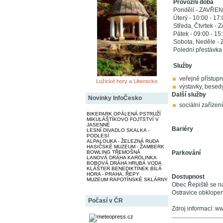
Provozní doba
Pondělí - ZAVŘE
Úterý - 10:00 - 17
Středa, Čtvrtek -
Pátek - 09:00 - 15
Sobota, Neděle 
Polední přestávka 
Služby
veřejně přístupn
Lužické hory a Liberecko
výstavky, besed
Další služby
Novinky InfoČesko
sociální zařízení
BIKEPARK OPÁLENÁ PSTRUŽÍ
MIKULÁŠTÍKOVO FOJTSTVÍ V
JASENNÉ
Bariéry
LESNÍ DIVADLO SKALKA -
PODLESÍ
ALPALOUKA - ŽELEZNÁ RUDA
HASIČSKÉ MUZEUM - ŽAMBERK
Parkování
BOWLING TŘEMOŠNÁ
LANOVÁ DRÁHA KAROLINKA
BOBOVÁ DRÁHA HRUBÁ VODA
KLÁŠTER BENEDIKTÍNEK BÍLÁ
HORA - PRAHA, ŘEPY
Dostupnost
MUZEUM RAPOTÍNSKÉ SKLÁRNY
Obec Řepiště se n
Ostravice obklope
Počasí v ČR
Zdroj informací: w