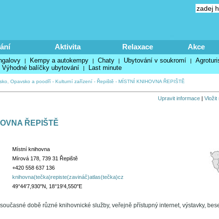
ání
Aktivita
Relaxace
Akce
ngalovy
Kempy a autokempy
Chaty
Ubytování v soukromí
Agroturi
|
|
|
|
Výhodné balíčky ubytování
Last minute
|
sko, Opavsko a poodří
-
Kulturní zařízení
-
Řepiště
-
MÍSTNÍ KNIHOVNA ŘEPIŠTĚ
Upravit informace
|
Vložit
HOVNA ŘEPIŠTĚ
Místní knihovna
Mírová 178, 739 31 Řepiště
+420 558 637 136
knihovna(tečka)repiste(zavináč)atlas(tečka)cz
49°44'7,930"N, 18°19'4,550"E
současné době různé knihovnické služby, veřejně přístupný internet, výstavky, bese