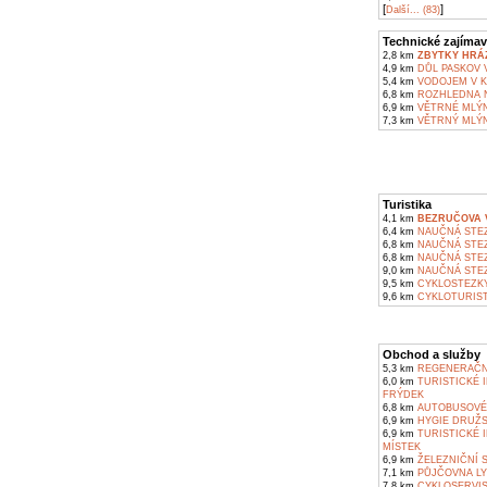
[
]
Další... (83)
Technické zajímav
2,8 km
ZBYTKY HRÁZ
4,9 km
DŮL PASKOV V
5,4 km
VODOJEM V K
6,8 km
ROZHLEDNA N
6,9 km
VĚTRNÉ MLÝN
7,3 km
VĚTRNÝ MLÝN
Turistika
4,1 km
BEZRUČOVA V
6,4 km
NAUČNÁ STEZ
6,8 km
NAUČNÁ STEZ
6,8 km
NAUČNÁ STEZ
9,0 km
NAUČNÁ STEZ
9,5 km
CYKLOSTEZKY
9,6 km
CYKLOTURIST
Obchod a služby
5,3 km
REGENERAČNÍ
6,0 km
TURISTICKÉ 
FRÝDEK
6,8 km
AUTOBUSOVÉ 
6,9 km
HYGIE DRUŽST
6,9 km
TURISTICKÉ 
MÍSTEK
6,9 km
ŽELEZNIČNÍ 
7,1 km
PŮJČOVNA LYŽ
7,8 km
CYKLOSERVIS