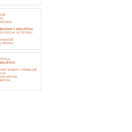
OVĚ
NI
RATIMOV
MUZEUM V SEDLIŠTÍCH
N PLECHU VE FRÝDKU-
VIADNOVĚ
U-MÍSTKU
IŠTÍCH
EDLIŠTÍCH
RANČ MONETA V KRMELÍNĚ
ELÍN
DEK-MÍSTEK
MÍSTEK
I