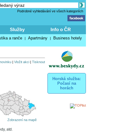
Podrobné vyhledávání ve všech kategoriích
Služby
Info o ČR
stika a ranče
Apartmány
Business hotely
|
|
 novinku
|
Vložit akci
|
Tisknout
Horská služba:
Počasí na
horách
Zobrazení na mapě
dy, atd.