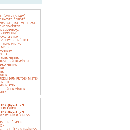
KRČMA V PASKOVĚ
RAKOVEC ŘEPIŠTĚ
BA - SEDLIŠTĚ VE SLEZSKU
RÝDEK-MÍSTEK
E SVIADNOVĚ
V KRMELÍNĚ
ÝDKU-MÍSTKU
 VE FRÝDKU-MÍSTKU
FRÝDKU-MÍSTKU
 MÍSTKU
ARNOŠTA
ÍSTEK
ÝDEK-MÍSTEK
A VE FRÝDKU-MÍSTKU
DKU-MÍSTKU
TKU
TEK
STEK
RODNÍ DŮM FRÝDEK-MÍSTEK
-MÍSTEK
DEK-MÍSTEK
 - FRÝDEK-MÍSTEK
OBRÁ
35 V SEDLIŠTÍCH
SEDLIŠTÍCH
69 V SEDLIŠTÍCH
KÝ RYBNÍK U ŠENOVA
A
NAD ONDŘEJNICÍ
ECH
NDRY LUČINY U HAVÍŘOVA