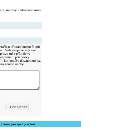
jsou měřeny vzdušnou čarou.
ářů je předání dojmu či tipů
ost. Vyhrazujeme si právo
právo rušit příspěvky
 ostatních, příspěvky
áním komentáře dáváte souhlas
méno známé osoby.
|
Ikona pro zpětný odkaz