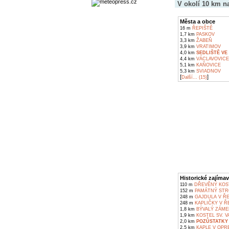
V okolí 10 km n
Města a obce
16 m
ŘEPIŠTĚ
1,7 km
PASKOV
3,3 km
ŽABEŇ
3,9 km
VRATIMOV
4,0 km
SEDLIŠTĚ VE
4,4 km
VÁCLAVOVICE
5,1 km
KAŇOVICE
5,3 km
SVIADNOV
[
]
Další... (15)
Historické zajímav
110 m
DŘEVĚNÝ KOST
152 m
PAMÁTNÝ STR
248 m
GAJDULA V ŘE
248 m
KAPLIČKY V Ř
1,8 km
BÝVALÝ ZÁME
1,9 km
KOSTEL SV. V
2,0 km
POZŮSTATKY 
2,5 km
KAPLE V OPR