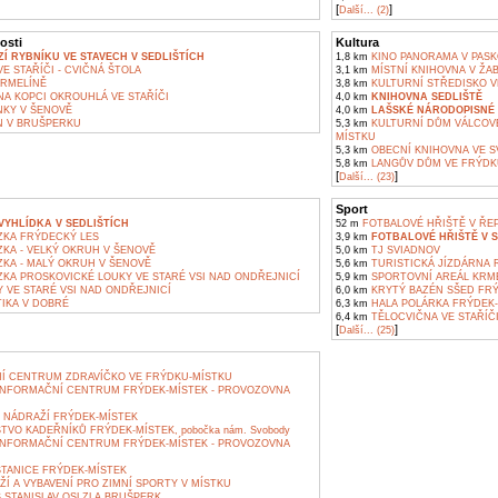
[
]
Další... (2)
osti
Kultura
Í RYBNÍKU VE STAVECH V SEDLIŠTÍCH
1,8 km
KINO PANORAMA V PASK
E STAŘÍČI - CVIČNÁ ŠTOLA
3,1 km
MÍSTNÍ KNIHOVNA V ŽAB
RMELÍNĚ
3,8 km
KULTURNÍ STŘEDISKO V
A KOPCI OKROUHLÁ VE STAŘÍČI
4,0 km
KNIHOVNA SEDLIŠTĚ
KY V ŠENOVĚ
4,0 km
LAŠSKÉ NÁRODOPISNÉ 
 V BRUŠPERKU
5,3 km
KULTURNÍ DŮM VÁLCOVE
MÍSTKU
5,3 km
OBECNÍ KNIHOVNA VE S
5,8 km
LANGŮV DŮM VE FRÝDK
[
]
Další... (23)
Sport
YHLÍDKA V SEDLIŠTÍCH
52 m
FOTBALOVÉ HŘIŠTĚ V ŘEP
KA FRÝDECKÝ LES
3,9 km
FOTBALOVÉ HŘIŠTĚ V S
KA - VELKÝ OKRUH V ŠENOVĚ
5,0 km
TJ SVIADNOV
KA - MALÝ OKRUH V ŠENOVĚ
5,6 km
TURISTICKÁ JÍZDÁRNA 
KA PROSKOVICKÉ LOUKY VE STARÉ VSI NAD ONDŘEJNICÍ
5,9 km
SPORTOVNÍ AREÁL KRM
 VE STARÉ VSI NAD ONDŘEJNICÍ
6,0 km
KRYTÝ BAZÉN SŠED FRÝ
IKA V DOBRÉ
6,3 km
HALA POLÁRKA FRÝDEK-
6,4 km
TĚLOCVIČNA VE STAŘÍČ
[
]
Další... (25)
 CENTRUM ZDRAVÍČKO VE FRÝDKU-MÍSTKU
INFORMAČNÍ CENTRUM FRÝDEK-MÍSTEK - PROVOZOVNA
NÁDRAŽÍ FRÝDEK-MÍSTEK
VO KADEŘNÍKŮ FRÝDEK-MÍSTEK, pobočka nám. Svobody
INFORMAČNÍ CENTRUM FRÝDEK-MÍSTEK - PROVOZOVNA
STANICE FRÝDEK-MÍSTEK
Í A VYBAVENÍ PRO ZIMNÍ SPORTY V MÍSTKU
 STANISLAV OSLZLA BRUŠPERK