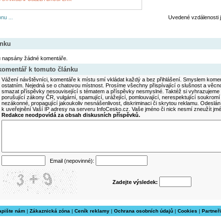
nu ...
Uvedené vzdálenosti 
ánku
u napsány žádné komentáře.
 komentář k tomuto článku
Vážení návštěvníci, komentáře k místu smí vkládat každý a bez přihlášení. Smyslem koment
ostatním. Nejedná se o chatovou místnost. Prosíme všechny přispívající o slušnost a věcn
smazat příspěvky nesouvisející s tématem a příspěvky nesmyslné. Taktéž si vyhrazujeme 
porušující zákony ČR, vulgární, spamující, urážející, pomlouvající, nerespektující soukromí
nezákonné, propagující jakoukoliv nesnášenlivost, diskriminaci či skrytou reklamu. Odesl
k uveřejnění Vaší IP adresy na serveru InfoCesko.cz. Vaše jméno či nick nesmí zneužít j
Redakce neodpovídá za obsah diskusních příspěvků.
Email (nepovinné):
Zadejte výsledek:
apište nám
|
Zákaznická zóna
|
Ceník reklamy
|
Ochrana osobních údajů
|
Cookies
|
Partneři