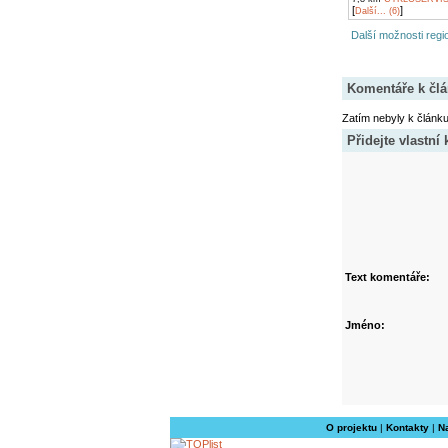
[
]
Další... (6)
Další možnosti regio
Komentáře k čl
Zatím nebyly k článk
Přidejte vlastní
Text komentáře:
Jméno:
O projektu
|
Kontakty
|
N