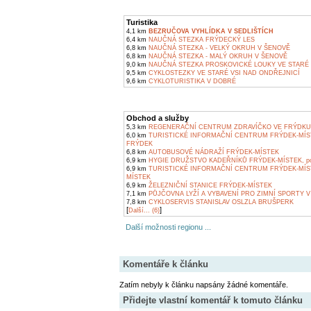
Turistika
4,1 km
BEZRUČOVA VYHLÍDKA V SEDLIŠTÍCH
6,4 km
NAUČNÁ STEZKA FRÝDECKÝ LES
6,8 km
NAUČNÁ STEZKA - VELKÝ OKRUH V ŠENOVĚ
6,8 km
NAUČNÁ STEZKA - MALÝ OKRUH V ŠENOVĚ
9,0 km
NAUČNÁ STEZKA PROSKOVICKÉ LOUKY VE STARÉ 
9,5 km
CYKLOSTEZKY VE STARÉ VSI NAD ONDŘEJNICÍ
9,6 km
CYKLOTURISTIKA V DOBRÉ
Obchod a služby
5,3 km
REGENERAČNÍ CENTRUM ZDRAVÍČKO VE FRÝDKU
6,0 km
TURISTICKÉ INFORMAČNÍ CENTRUM FRÝDEK-MÍS
FRÝDEK
6,8 km
AUTOBUSOVÉ NÁDRAŽÍ FRÝDEK-MÍSTEK
6,9 km
HYGIE DRUŽSTVO KADEŘNÍKŮ FRÝDEK-MÍSTEK, pob
6,9 km
TURISTICKÉ INFORMAČNÍ CENTRUM FRÝDEK-MÍS
MÍSTEK
6,9 km
ŽELEZNIČNÍ STANICE FRÝDEK-MÍSTEK
7,1 km
PŮJČOVNA LYŽÍ A VYBAVENÍ PRO ZIMNÍ SPORTY V
7,8 km
CYKLOSERVIS STANISLAV OSLZLA BRUŠPERK
[
]
Další... (6)
Další možnosti regionu ...
Komentáře k článku
Zatím nebyly k článku napsány žádné komentáře.
Přidejte vlastní komentář k tomuto článku