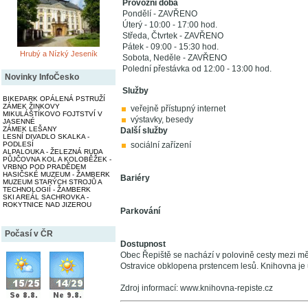
Provozní doba
Pondělí - ZAVŘENO
Úterý - 10:00 - 17:00 hod.
Středa, Čtvrtek - ZAVŘENO
Pátek - 09:00 - 15:30 hod.
Hrubý a Nízký Jeseník
Sobota, Neděle - ZAVŘENO
Polední přestávka od 12:00 - 13:00 hod.
Novinky InfoČesko
Služby
BIKEPARK OPÁLENÁ PSTRUŽÍ
ZÁMEK ŽINKOVY
veřejně přístupný internet
MIKULÁŠTÍKOVO FOJTSTVÍ V
výstavky, besedy
JASENNÉ
ZÁMEK LEŠANY
Další služby
LESNÍ DIVADLO SKALKA -
PODLESÍ
sociální zařízení
ALPALOUKA - ŽELEZNÁ RUDA
PŮJČOVNA KOL A KOLOBĚŽEK -
VRBNO POD PRADĚDEM
HASIČSKÉ MUZEUM - ŽAMBERK
Bariéry
MUZEUM STARÝCH STROJŮ A
TECHNOLOGIÍ - ŽAMBERK
SKI AREÁL SACHROVKA -
ROKYTNICE NAD JIZEROU
Parkování
Počasí v ČR
Dostupnost
Obec Řepiště se nachází v polovině cesty mezi 
Ostravice obklopena prstencem lesů. Knihovna je
Zdroj informací: www.knihovna-repiste.cz