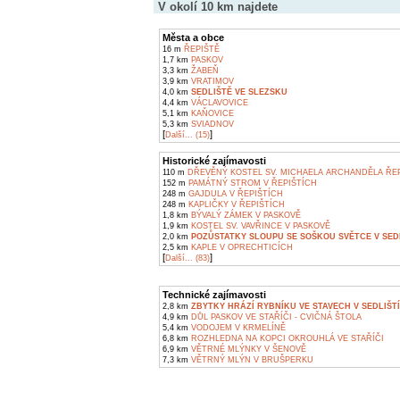
V okolí 10 km najdete
Města a obce
16 m
ŘEPIŠTĚ
1,7 km
PASKOV
3,3 km
ŽABEŇ
3,9 km
VRATIMOV
4,0 km
SEDLIŠTĚ VE SLEZSKU
4,4 km
VÁCLAVOVICE
5,1 km
KAŇOVICE
5,3 km
SVIADNOV
[
]
Další... (15)
Historické zajímavosti
110 m
DŘEVĚNÝ KOSTEL SV. MICHAELA ARCHANDĚLA ŘE
152 m
PAMÁTNÝ STROM V ŘEPIŠTÍCH
248 m
GAJDULA V ŘEPIŠTÍCH
248 m
KAPLIČKY V ŘEPIŠTÍCH
1,8 km
BÝVALÝ ZÁMEK V PASKOVĚ
1,9 km
KOSTEL SV. VAVŘINCE V PASKOVĚ
2,0 km
POZŮSTATKY SLOUPU SE SOŠKOU SVĚTCE V SED
2,5 km
KAPLE V OPRECHTICÍCH
[
]
Další... (83)
Technické zajímavosti
2,8 km
ZBYTKY HRÁZÍ RYBNÍKU VE STAVECH V SEDLIŠT
4,9 km
DŮL PASKOV VE STAŘÍČI - CVIČNÁ ŠTOLA
5,4 km
VODOJEM V KRMELÍNĚ
6,8 km
ROZHLEDNA NA KOPCI OKROUHLÁ VE STAŘÍČI
6,9 km
VĚTRNÉ MLÝNKY V ŠENOVĚ
7,3 km
VĚTRNÝ MLÝN V BRUŠPERKU