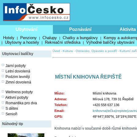
Ubytování
Poznávání
Aktivita
Hotely
Penziony
Chalupy
Chatky a bungalovy
Kempy a autokem
|
|
|
|
Ubytovny a hostely
Rekreační střediska
Výhodné balíčky ubytování
|
|
|
Úvod
-
Kultura
-
Ostravsko, Opavsko a poodří
-
Kulturní zař
Ubytovací balíčky
Jarní pobyty
Letní dovolená
MÍSTNÍ KNIHOVNA ŘEPIŠTĚ
Podzim levněji
Zimní dovolená
Wellness pobyty
Místo:
Místní knihovna
Aktivní pobyty
Adresa:
Mírová 178, 739 31 Řepiště
Romantika pro dva
Telefon:
+420 558 637 136
S dětmi
Email:
knihovna(tečka)repiste(zavin
Senioři
GPS:
49°44'7,930"N, 18°19'4,550"E
Náhodný tip
Knihovna nabízí v současné době různé knihovnické