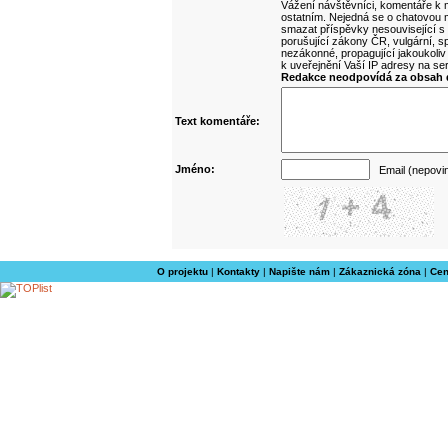
Vážení návštěvníci, komentáře k m
ostatním. Nejedná se o chatovou m
smazat příspěvky nesouvisející s
porušující zákony ČR, vulgární, sp
nezákonné, propagující jakoukoliv
k uveřejnění Vaší IP adresy na s
Redakce neodpovídá za obsah d
Text komentáře:
Jméno:
Email (nepovi
O projektu
|
Kontakty
|
Napište nám
|
Zákaznická zóna
|
Cen