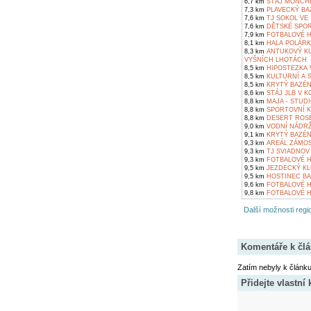
6,7 km
STÁJ MONCHE
7,3 km
PLAVECKÝ BAZ
7,6 km
TJ SOKOL VE
7,6 km
DĚTSKÉ SPOR
7,9 km
FOTBALOVÉ H
8,1 km
HALA POLÁRK
8,3 km
ANTUKOVÝ KU
VYŠNÍCH LHOTÁCH
8,5 km
HIPOSTEZKA 
8,5 km
KULTURNÍ A S
8,5 km
KRYTÝ BAZÉN
8,6 km
STÁJ JLB V 
8,8 km
MAJA - STUD
8,8 km
SPORTOVNÍ K
8,8 km
DESERT ROSE
9,0 km
VODNÍ NÁDRŽ
9,1 km
KRYTÝ BAZÉN
9,3 km
AREÁL ZÁMOS
9,3 km
TJ SVIADNOV
9,3 km
FOTBALOVÉ H
9,5 km
JEZDECKÝ KL
9,5 km
HOSTINEC BA
9,6 km
FOTBALOVÉ H
9,8 km
FOTBALOVÉ H
Další možnosti regio
Komentáře k čl
Zatím nebyly k článk
Přidejte vlastní