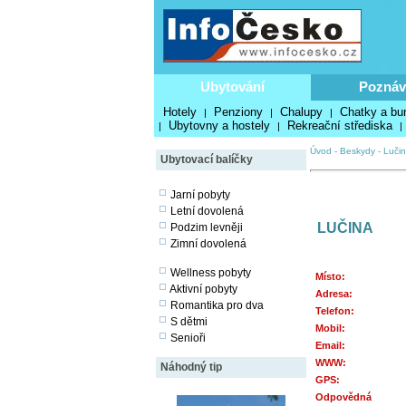
Ubytování
Poznáv
Hotely
Penziony
Chalupy
Chatky a bu
|
|
|
Ubytovny a hostely
Rekreační střediska
|
|
|
Úvod
-
Beskydy
-
Luči
Ubytovací balíčky
Jarní pobyty
Letní dovolená
LUČINA
Podzim levněji
Zimní dovolená
Wellness pobyty
Místo:
Aktivní pobyty
Adresa:
Romantika pro dva
Telefon:
S dětmi
Mobil:
Senioři
Email:
WWW:
Náhodný tip
GPS:
Odpovědná