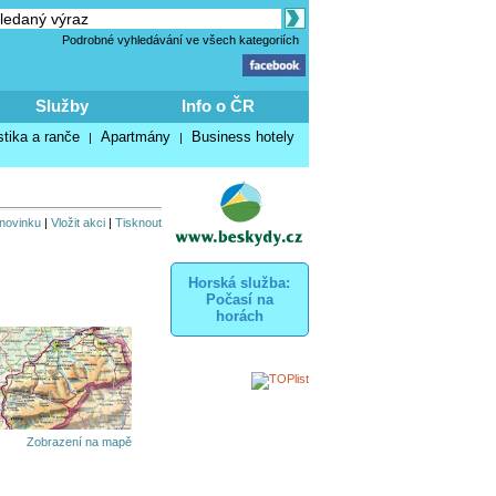
Podrobné vyhledávání ve všech kategoriích
Služby
Info o ČR
stika a ranče
Apartmány
Business hotely
|
|
 novinku
|
Vložit akci
|
Tisknout
Horská služba:
Počasí na
horách
Zobrazení na mapě