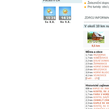
Počasí v ČR
Železniční dopra
Pro turisty: obc
ZDROJ INFORMACÍ
V okolí 10 km n
8,5 km
Města a obce
1,7 km
PAZDERNA
1,7 km
SOBĚŠOVICE
2,2 km
DOLNÍ DOMAS
2,5 km
ŽERMANICE
2,6 km
HORNÍ DOMAS
2,8 km
BRUZOVICE
3,9 km
HORNÍ BLUDO
4,1 km
VOJKOVICE
[
]
Další... (25)
Historické zajímav
939 m
KAPLE SV. AN
1,7 km
KOSTEL SV. 
1,7 km
FARA V HOR
2,0 km
KOSTEL NAVŠ
2,3 km
ZANIKLÝ ZÁ
2,3 km
KAPLE SV. A
2,7 km
KOSTEL SV. S