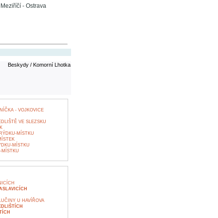
Meziříčí - Ostrava
Beskydy / Komorní Lhotka
NÍČKA - VOJKOVICE
EDLIŠTĚ VE SLEZSKU
K
RÝDKU-MÍSTKU
MÍSTEK
ÝDKU-MÍSTKU
-MÍSTKU
NICÍCH
ASLAVICÍCH
UČINY U HAVÍŘOVA
EDLIŠTÍCH
TÍCH