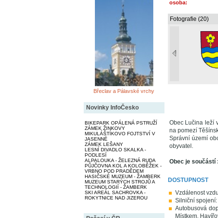
osoba:
Fotografie (20)
Břeclav a Pálavské vrchy
Novinky InfoČesko
Obec Lučina leží 
BIKEPARK OPÁLENÁ PSTRUŽÍ
ZÁMEK ŽINKOVY
na pomezí Těšínsk
MIKULÁŠTÍKOVO FOJTSTVÍ V
Správní území ob
JASENNÉ
ZÁMEK LEŠANY
obyvatel.
LESNÍ DIVADLO SKALKA -
PODLESÍ
ALPALOUKA - ŽELEZNÁ RUDA
Obec je součástí 
PŮJČOVNA KOL A KOLOBĚŽEK -
VRBNO POD PRADĚDEM
HASIČSKÉ MUZEUM - ŽAMBERK
DOSTUPNOST
MUZEUM STARÝCH STROJŮ A
TECHNOLOGIÍ - ŽAMBERK
Vzdálenost vzdu
SKI AREÁL SACHROVKA -
ROKYTNICE NAD JIZEROU
Silniční spojení
Autobusová dop
Místkem, Havíř