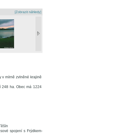
[Zobrazit náhledy]
 v mírně zvlněné krajině
ní 248 ha. Obec má 1224
Těšín
usové spojení s Frýdkem-