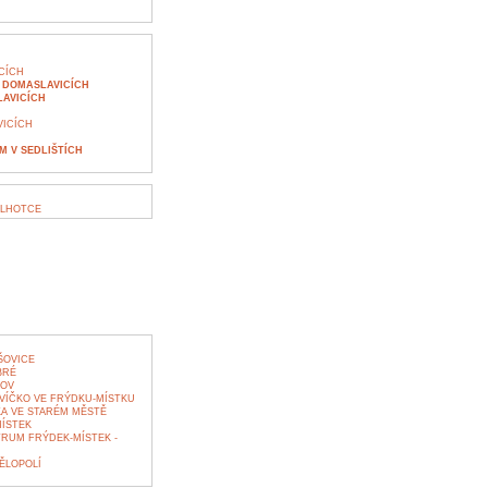
CÍCH
H DOMASLAVICÍCH
AVICÍCH
VICÍCH
 V SEDLIŠTÍCH
 LHOTCE
ŠOVICE
BRÉ
ŘOV
ÍČKO VE FRÝDKU-MÍSTKU
KA VE STARÉM MĚSTĚ
MÍSTEK
RUM FRÝDEK-MÍSTEK -
ĚLOPOLÍ