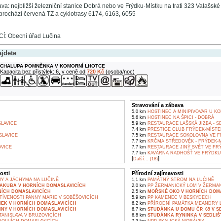
va: nejbližší železniční stanice Dobrá nebo ve Frýdku-Místku na trati 323 Valašské 
í prochází červená TZ a cyklotrasy 6174, 6163, 6055
: Obecní úřad Lučina
ajdete
CHALUPA POMNĚNKA V KOMORNÍ LHOTCE
Kapacita bez přistýlek: 6, v ceně od
720 Kč
(osoba/noc)
Stravování a zábava
5,0 km
HOSTINEC A MINIPIVOVAR U KO
5,6 km
HOSTINEC NA ŠPICI - DOBRÁ
LAVICE
5,9 km
RESTAURACE LAŠSKÁ JIZBA - S
7,4 km
PRESTIGE CLUB FRÝDEK-MÍSTE
LAVICE
7,5 km
RESTAURACE SOKOLOVNA VE F
7,7 km
KRČMA STŘEDOVĚK - FRÝDEK-
VICE
7,7 km
RESTAURACE JINÝ SVĚT VE FR
7,7 km
KAVÁRNA RADHOŠŤ VE FRÝDKU
[
]
Další... (18)
osti
Přírodní zajímavosti
NY A JÁCHYMA NA LUČINĚ
1,1 km
PAMÁTNÝ STROM NA LUČINĚ
JAKUBA V HORNÍCH DOMASLAVICÍCH
2,0 km
PP ŽERMANICKÝ LOM V ŽERMA
NÍCH DOMASLAVICÍCH
2,5 km
MOŘSKÉ OKO V HORNÍCH DOM
TÍVENOSTI PANNY MARIE V SOBĚŠOVICÍCH
5,9 km
PP KAMENEC V BESKYDECH
MEK V HORNÍCH DOMASLAVICÍCH
6,2 km
PŘÍRODNÍ PAMÁTKA MEANDRY L
NNY V HORNÍCH DOMASLAVICÍCH
6,7 km
STUDÁNKA U DOMU ČP. 69 V S
TANISLAVA V BRUZOVICÍCH
6,8 km
STUDÁNKA RYNINKA V SEDLIŠ