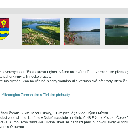
v severovýchodní části okresu Frýdek-Místek na levém břehu Žermanické přehrady
é pahorkatiny a Třinecké brázdy.
ce má výměru 744 ha včetně plochy vodního díla Žermanické přehrady, která či
:
Mikroregion Žermanické a Těrlické přehrady
šnou čarou: 17 km JV od Ostravy, 10 km (vzd. č.) SV od Frýdku-Místku
: obcí vede silnice, která se v Dobré napojuje na silnici č. 48 Frýdek-Místek - Český 
rava: Autobusová zastávka Lučina střed se nachází před budovou školy. Autob
ovem a Ostravou