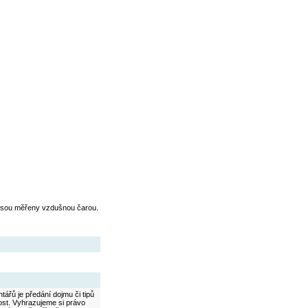
jsou měřeny vzdušnou čarou.
ářů je předání dojmu či tipů
ost. Vyhrazujeme si právo