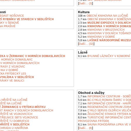
DOLNÍCH DOMASLAVICÍCH
7,3 km
NPP SKALICKÁ MORÁVKA
[
]
Další... (3)
osti
Kultura
EGAST NOŠOVICE
108 m
OBECNÍ KNIHOVNA NA LUČINĚ
Í RYBNÍKU VE STAVECH V SEDLIŠTÍCH
1,7 km
OBECNÍ KNIHOVNA V SOBĚŠOVI
KY V ŠENOVĚ
2,5 km
MUZEJNÍ EXPOZICE V DOLNÍC
A PRAŠIVÉ
2,6 km
KNIHOVNA V HORNÍCH DOMASL
2,8 km
KNIHOVNA V BRUZOVICÍCH
4,5 km
KNIHOVNA V DOLNÍCH TOŠANO
5,2 km
KNIHOVNA V DOBRÉ
5,8 km
LAŠSKÉ NÁRODOPISNÉ MUZEUM
[
]
Další... (32)
Lázně
ZKA U ŽERMANIC V HORNÍCH DOMASLAVICÍCH
9,1 km
BYLINNÉ LÁZNIČKY V KOMORNÍ
Z HORNÍCH DOMASLAVIC
V HORNÍCH DOMASLAVICÍCH
TRASY Z VOJKOVIC
IKA V DOBRÉ
KA FRÝDECKÝ LES
YHLÍDKA V SEDLIŠTÍCH
ÁVKY VE SKALICI
Obchod a služby
1,7 km
INFORMAČNÍ CENTRUM - SOBĚ
 HŘIŠTĚ NA LUČINĚ
5,6 km
BC-CYKLO ROMAN ŠVARC V DO
ŠTĚ NA LUČINĚ
7,1 km
INFORMAČNÍ CENTRUM - HAVÍ
Ž ŽERMANICE U FRÝDKU-MÍSTKU
7,9 km
REGENERAČNÍ CENTRUM ZDRAV
T RANCH V DOLNÍCH DOMASLAVICÍCH
7,9 km
CYKLO SERVIS OLDŘICH VELIČ
ŘIŠTĚ VE VOJKOVICÍCH
8,0 km
ŽELEZNIČNÍ STANICE FRÝDEK-
TŘELNICE SBTS VOJKOVICE
8,0 km
TURISTICKÉ INFORMAČNÍ CENT
ŘIŠTĚ TJ DOBRATICE
PROVOZOVNA FRÝDEK
ŘIŠTĚ V SEDLIŠTÍCH
8,1 km
SAUNA POHODÁRNA LIPKA VE V
[
]
EHRADA U HAVÍŘOVA
Další... (6)