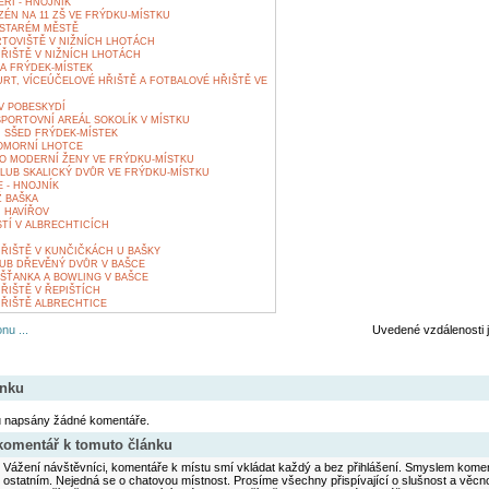
RI - HNOJNÍK
ÉN NA 11 ZŠ VE FRÝDKU-MÍSTKU
 STARÉM MĚSTĚ
TOVIŠTĚ V NIŽNÍCH LHOTÁCH
ŘIŠTĚ V NIŽNÍCH LHOTÁCH
A FRÝDEK-MÍSTEK
RT, VÍCEÚČELOVÉ HŘIŠTĚ A FOTBALOVÉ HŘIŠTĚ VE
V POBESKYDÍ
PORTOVNÍ AREÁL SOKOLÍK V MÍSTKU
 SŠED FRÝDEK-MÍSTEK
KOMORNÍ LHOTCE
IO MODERNÍ ŽENY VE FRÝDKU-MÍSTKU
LUB SKALICKÝ DVŮR VE FRÝDKU-MÍSTKU
 - HNOJNÍK
 BAŠKA
 HAVÍŘOV
TÍ V ALBRECHTICÍCH
ŘIŠTĚ V KUNČIČKÁCH U BAŠKY
UB DŘEVĚNÝ DVŮR V BAŠCE
ŠŤANKA A BOWLING V BAŠCE
ŘIŠTĚ V ŘEPIŠTÍCH
ŘIŠTĚ ALBRECHTICE
nu ...
Uvedené vzdálenosti 
ánku
u napsány žádné komentáře.
 komentář k tomuto článku
Vážení návštěvníci, komentáře k místu smí vkládat každý a bez přihlášení. Smyslem koment
ostatním. Nejedná se o chatovou místnost. Prosíme všechny přispívající o slušnost a věcn