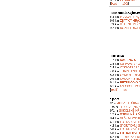
3,7 km
ZVONIČKA V 
[
]
Další... (100)
Technické zajímav
6,3 km
PIVOVAR RAD
6,9 km
ZBYTKY HRÁZ
7,9 km
VĚTRNÉ MLÝN
9,2 km
ROZHLEDNA N
Turistika
1,7 km
NAUČNÁ STE
1,8 km
NS PRAŠIVÁ 
2,4 km
CYKLOTRASA 
4,0 km
TURISTICKÉ 
5,3 km
CYKLOTURIST
5,9 km
NAUČNÁ STEZ
6,1 km
BEZRUČOVA V
6,1 km
NS OKOLÍ MOR
[
]
Další... (10)
Sport
97 m
JÓGA - LUČINA
165 m
TĚLOCVIČNA A
671 m
SOKOLSKÉ HŘI
1,2 km
VODNÍ NÁDR
3,4 km
STÁJ NEWPOR
4,1 km
FOTBALOVÉ H
4,2 km
SPORTOVNÍ S
5,8 km
FOTBALOVÉ H
5,8 km
FOTBALOVÉ H
6,2 km
TĚRLICKÁ PŘ