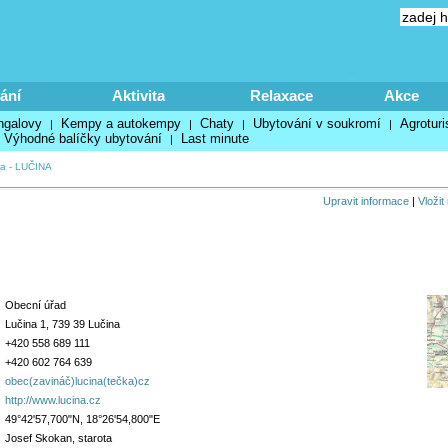
ání
Aktivita
Relaxace
Akce
ngalovy
Kempy a autokempy
Chaty
Ubytování v soukromí
Agroturi
|
|
|
|
Výhodné balíčky ubytování
Last minute
|
na
-
LUČINA
Upravit informace
|
Vložit
Obecní úřad
Lučina 1, 739 39 Lučina
+420 558 689 111
+420 602 764 639
obec(zavináč)lucina(tečka)cz
http://www.lucina.cz
49°42'57,700"N, 18°26'54,800"E
Josef Skokan, starota