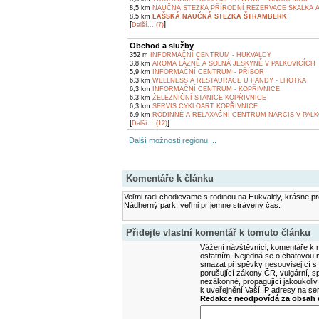
8,5 km
NAUČNÁ STEZKA PŘÍRODNÍ REZERVACE SKALKA A
8,5 km
LAŠSKÁ NAUČNÁ STEZKA ŠTRAMBERK
[
]
Další... (7)
Obchod a služby
352 m
INFORMAČNÍ CENTRUM - HUKVALDY
3,8 km
AROMA LÁZNĚ A SOLNÁ JESKYNĚ V PALKOVICÍCH
5,9 km
INFORMAČNÍ CENTRUM - PŘÍBOR
6,3 km
WELLNESS A RESTAURACE U FANDY - LHOTKA
6,3 km
INFORMAČNÍ CENTRUM - KOPŘIVNICE
6,3 km
ŽELEZNIČNÍ STANICE KOPŘIVNICE
6,3 km
SERVIS CYKLOART KOPŘIVNICE
6,9 km
RODINNÉ A RELAXAČNÍ CENTRUM NARCIS V PALK
[
]
Další... (12)
Další možnosti regionu ...
Komentáře k článku
Veľmi radi chodievame s rodinou na Hukvaldy, krásne pro
Nádherný park, veľmi príjemne strávený čas.
Přidejte vlastní komentář k tomuto článku
Vážení návštěvníci, komentáře k m
ostatním. Nejedná se o chatovou m
smazat příspěvky nesouvisející s
porušující zákony ČR, vulgární, sp
nezákonné, propagující jakoukoliv
k uveřejnění Vaší IP adresy na s
Redakce neodpovídá za obsah d