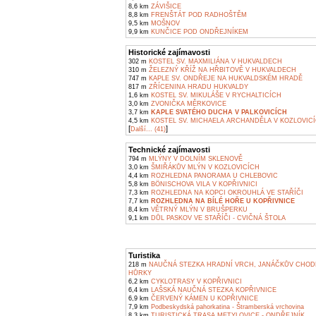
8,6 km
ZÁVIŠICE
8,8 km
FRENŠTÁT POD RADHOŠTĚM
9,5 km
MOŠNOV
9,9 km
KUNČICE POD ONDŘEJNÍKEM
Historické zajímavosti
302 m
KOSTEL SV. MAXMILIÁNA V HUKVALDECH
310 m
ŽELEZNÝ KŘÍŽ NA HŘBITOVĚ V HUKVALDECH
747 m
KAPLE SV. ONDŘEJE NA HUKVALDSKÉM HRADĚ
817 m
ZŘÍCENINA HRADU HUKVALDY
1,6 km
KOSTEL SV. MIKULÁŠE V RYCHALTICÍCH
3,0 km
ZVONIČKA MĚRKOVICE
3,7 km
KAPLE SVATÉHO DUCHA V PALKOVICÍCH
4,5 km
KOSTEL SV. MICHAELA ARCHANDĚLA V KOZLOVIC
[
]
Další... (41)
Technické zajímavosti
794 m
MLÝNY V DOLNÍM SKLENOVĚ
3,0 km
ŠMIŘÁKŮV MLÝN V KOZLOVICÍCH
4,4 km
ROZHLEDNA PANORAMA U CHLEBOVIC
5,8 km
BÖNISCHOVA VILA V KOPŘIVNICI
7,3 km
ROZHLEDNA NA KOPCI OKROUHLÁ VE STAŘÍČI
7,7 km
ROZHLEDNA NA BÍLÉ HOŘE U KOPŘIVNICE
8,4 km
VĚTRNÝ MLÝN V BRUŠPERKU
9,1 km
DŮL PASKOV VE STAŘÍČI - CVIČNÁ ŠTOLA
Turistika
218 m
NAUČNÁ STEZKA HRADNÍ VRCH, JANÁČKŮV CHODN
HŮRKY
6,2 km
CYKLOTRASY V KOPŘIVNICI
6,4 km
LAŠSKÁ NAUČNÁ STEZKA KOPŘIVNICE
6,9 km
ČERVENÝ KÁMEN U KOPŘIVNICE
7,9 km
Podbeskydská pahorkatina - Štramberská vrchovina
8,3 km
TURISTICKÁ TRASA METYLOVICE - ONDŘEJNÍK