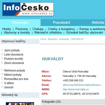
Ubytování
Poznávání
Aktivita
Hotely
Penziony
Chalupy
Chatky a bungalovy
Kempy a autokem
|
|
|
|
Ubytovny a hostely
Rekreační střediska
Výhodné balíčky ubytování
|
|
|
Úvod
-
Beskydy
-
Hukvaldy
-
HUKVALDY
Ubytovací balíčky
Jarní pobyty
Letní dovolená
HUKVALDY
Podzim levněji
Zimní dovolená
Wellness pobyty
Místo:
Obecní úřad Hukvaldy
Aktivní pobyty
Adresa:
Hukvaldy 3, 739 46 Hukvaldy
Romantika pro dva
Telefon:
+420 558 699 213
S dětmi
Email:
obec(zavináč)ihukvaldy(tečka)cz
Senioři
WWW:
http://www.hukvaldy.cz
GPS:
49°37'33,388"N, 18°13'19,546"E
Náhodný tip
Fotografie (15)