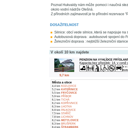
Poznat Hukvaldy nám může pomoci i naučná stezk
okolo vodní nádrže Olešná.
Z přírodních zajímavostí je to přírodní rezervace
DOSAŽITELNOST
Silnice: obcí vede silnice, která se napojuje na s
Autobusová doprava : autobusové spojení do Frý
Železniční doprava : nejbližší železniční stanice
V okolí 10 km najdete
PENZION NA VYHLÍDCE FRÝDLANT
Kapacita bez přistýlek: 14, v ceně
9,7 km
Města a obce
4,4 km
KOZLOVICE
5,2 km
KATEŘINICE
5,5 km
FRYČOVICE
5,9 km
PŘÍBOR
6,1 km
TICHÁ
6,2 km
KOPŘIVNICE
6,3 km
LHOTKA
6,9 km
PALKOVICE
7,5 km
STAŘÍČ
7,8 km
LICHNOV
8,2 km
METYLOVICE
8,3 km
BRUŠPERK
8,4 km
ŠTRAMBERK