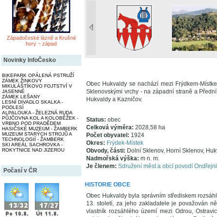
Západočeské lázně a Krušné
hory ~ západ
Novinky InfoČesko
BIKEPARK OPÁLENÁ PSTRUŽÍ
ZÁMEK ŽINKOVY
Obec Hukvaldy se nachází mezi Frýdkem-Místkem
MIKULÁŠTÍKOVO FOJTSTVÍ V
Sklenovskými vrchy - na západní straně a Přední 
JASENNÉ
ZÁMEK LEŠANY
Hukvaldy a Kazničov.
LESNÍ DIVADLO SKALKA -
PODLESÍ
ALPALOUKA - ŽELEZNÁ RUDA
PŮJČOVNA KOL A KOLOBĚŽEK -
Status:
obec
VRBNO POD PRADĚDEM
Celková výměra:
2028,58 ha
HASIČSKÉ MUZEUM - ŽAMBERK
MUZEUM STARÝCH STROJŮ A
Počet obyvatel:
1924
TECHNOLOGIÍ - ŽAMBERK
Okres:
Frýdek-Místek
SKI AREÁL SACHROVKA -
ROKYTNICE NAD JIZEROU
Obvody, části:
Dolní Sklenov, Horní Sklenov, Huk
Nadmořská výška:
m n. m.
Je členem:
Sdružení měst a obcí povodí Ondřejn
Počasí v ČR
HISTORIE OBCE
Obec Hukvaldy byla správním střediskem rozsáhl
13. století, za jeho zakladatele je považován 
vlastník rozsáhlého území mezi Odrou, Ostravi