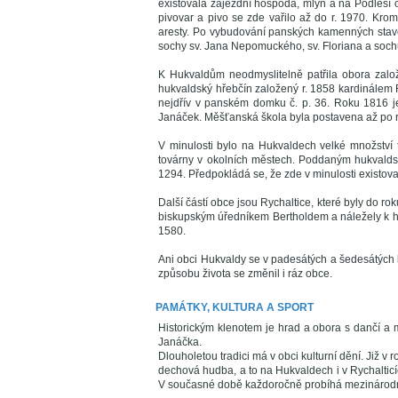
existovala zájezdní hospoda, mlýn a na Podlesí 
pivovar a pivo se zde vařilo až do r. 1970. Krom
aresty. Po vybudování panských kamenných stav
sochy sv. Jana Nepomuckého, sv. Floriana a soc
K Hukvaldům neodmyslitelně patřila obora založ
hukvaldský hřebčín založený r. 1858 kardinálem 
nejdřív v panském domku č. p. 36. Roku 1816 je
Janáček. Měšťanská škola byla postavena až po 
V minulosti bylo na Hukvaldech velké množství tk
továrny v okolních městech. Poddaným hukvaldsk
1294. Předpokládá se, že zde v minulosti existova
Další částí obce jsou Rychaltice, které byly do ro
biskupským úředníkem Bertholdem a náležely k h
1580.
Ani obci Hukvaldy se v padesátých a šedesátých
způsobu života se změnil i ráz obce.
PAMÁTKY, KULTURA A SPORT
Historickým klenotem je hrad a obora s dančí a 
Janáčka.
Dlouholetou tradici má v obci kulturní dění. Již 
dechová hudba, a to na Hukvaldech i v Rychaltic
V současné době každoročně probíhá mezinárodn