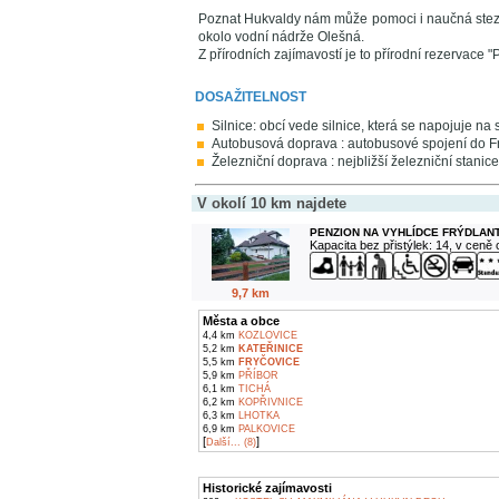
Poznat Hukvaldy nám může pomoci i naučná stezk
okolo vodní nádrže Olešná.
Z přírodních zajímavostí je to přírodní rezervace
DOSAŽITELNOST
Silnice: obcí vede silnice, která se napojuje na s
Autobusová doprava : autobusové spojení do Frý
Železniční doprava : nejbližší železniční stanice
V okolí 10 km najdete
PENZION NA VYHLÍDCE FRÝDLANT
Kapacita bez přistýlek: 14, v ceně
9,7 km
Města a obce
4,4 km
KOZLOVICE
5,2 km
KATEŘINICE
5,5 km
FRYČOVICE
5,9 km
PŘÍBOR
6,1 km
TICHÁ
6,2 km
KOPŘIVNICE
6,3 km
LHOTKA
6,9 km
PALKOVICE
[
]
Další... (8)
Historické zajímavosti