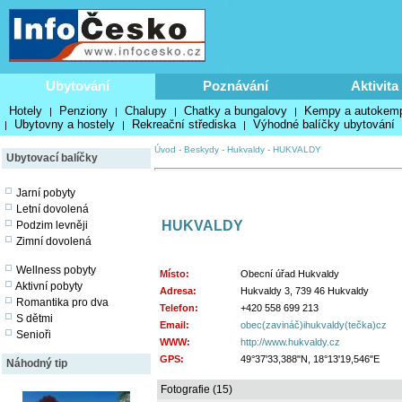
Ubytování
Poznávání
Aktivita
Hotely
Penziony
Chalupy
Chatky a bungalovy
Kempy a autokem
|
|
|
|
Ubytovny a hostely
Rekreační střediska
Výhodné balíčky ubytování
|
|
|
Úvod
-
Beskydy
-
Hukvaldy
-
HUKVALDY
Ubytovací balíčky
Jarní pobyty
Letní dovolená
HUKVALDY
Podzim levněji
Zimní dovolená
Wellness pobyty
Místo:
Obecní úřad Hukvaldy
Aktivní pobyty
Adresa:
Hukvaldy 3, 739 46 Hukvaldy
Romantika pro dva
Telefon:
+420 558 699 213
S dětmi
Email:
obec(zavináč)ihukvaldy(tečka)cz
Senioři
WWW:
http://www.hukvaldy.cz
GPS:
49°37'33,388"N, 18°13'19,546"E
Náhodný tip
Fotografie (15)