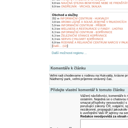
9,8 km
NAUČNÁ STEZKA BESKYDSKÉ NEBE VE FRENŠTÁ
9,9 km
ONDŘEJNÍK - VRCHOL SKALKA
Obchod a služby
352 m
INFORMAČNÍ CENTRUM - HUKVALDY
3,8 km
AROMA LÁZNĚ A SOLNÁ JESKYNĚ V PALKOVICÍCH
5,9 km
INFORMAČNÍ CENTRUM - PŘÍBOR
6,3 km
WELLNESS A RESTAURACE U FANDY - LHOTKA
6,3 km
INFORMAČNÍ CENTRUM - KOPŘIVNICE
6,3 km
ŽELEZNIČNÍ STANICE KOPŘIVNICE
6,3 km
SERVIS CYKLOART KOPŘIVNICE
6,9 km
RODINNÉ A RELAXAČNÍ CENTRUM NARCIS V PALK
[
]
Další... (12)
Další možnosti regionu ...
Komentáře k článku
Veľmi radi chodievame s rodinou na Hukvaldy, krásne pro
Nádherný park, veľmi príjemne strávený čas.
Přidejte vlastní komentář k tomuto článku
Vážení návštěvníci, komentáře k m
ostatním. Nejedná se o chatovou m
smazat příspěvky nesouvisející s
porušující zákony ČR, vulgární, sp
nezákonné, propagující jakoukoliv
k uveřejnění Vaší IP adresy na s
Redakce neodpovídá za obsah d