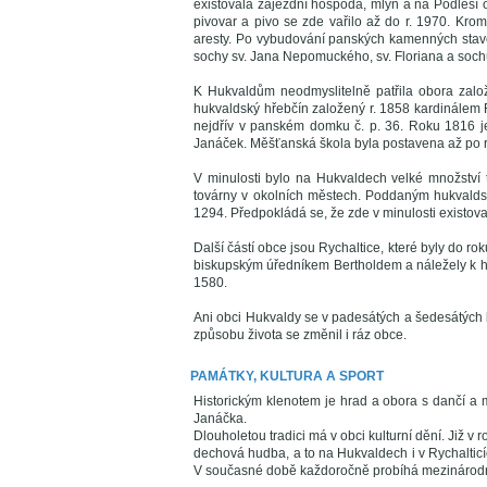
existovala zájezdní hospoda, mlýn a na Podlesí 
pivovar a pivo se zde vařilo až do r. 1970. Krom
aresty. Po vybudování panských kamenných stav
sochy sv. Jana Nepomuckého, sv. Floriana a soc
K Hukvaldům neodmyslitelně patřila obora založ
hukvaldský hřebčín založený r. 1858 kardinálem 
nejdřív v panském domku č. p. 36. Roku 1816 je
Janáček. Měšťanská škola byla postavena až po 
V minulosti bylo na Hukvaldech velké množství tk
továrny v okolních městech. Poddaným hukvaldsk
1294. Předpokládá se, že zde v minulosti existova
Další částí obce jsou Rychaltice, které byly do ro
biskupským úředníkem Bertholdem a náležely k h
1580.
Ani obci Hukvaldy se v padesátých a šedesátých
způsobu života se změnil i ráz obce.
PAMÁTKY, KULTURA A SPORT
Historickým klenotem je hrad a obora s dančí a 
Janáčka.
Dlouholetou tradici má v obci kulturní dění. Již 
dechová hudba, a to na Hukvaldech i v Rychaltic
V současné době každoročně probíhá mezinárodn