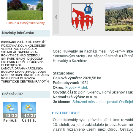
Zlínsko a Hostýnské vrchy
Novinky InfoČesko
BIKEPARK OPÁLENÁ PSTRUŽÍ
PŮJČOVNA KOL A KOLOBĚŽEK -
VRBNO POD PRADĚDEM
Obec Hukvaldy se nachází mezi Frýdkem-Místkem
SKI AREÁL SACHROVKA -
ROKYTNICE NAD JIZEROU
Sklenovskými vrchy - na západní straně a Přední 
SKI PARK GRUŇ - DISCGOLF
Hukvaldy a Kazničov.
SKI PARK GRUŇ - PŮJČOVNA
ELEKTROKOL
LANOVÁ DRÁHA KAROLINKA
BOBOVÁ DRÁHA HRUBÁ VODA
Status:
obec
MUZEUM RAPOTÍNSKÉ SKLÁRNY
Celková výměra:
2028,58 ha
ROZHLEDNA BUKOVKA
TURISTICKÉ CENTRUM RAPOTÍN
Počet obyvatel:
1924
Okres:
Frýdek-Místek
Obvody, části:
Dolní Sklenov, Horní Sklenov, Huk
Počasí v ČR
Nadmořská výška:
m n. m.
Je členem:
Sdružení měst a obcí povodí Ondřejn
HISTORIE OBCE
Obec Hukvaldy byla správním střediskem rozsáhl
13. století, za jeho zakladatele je považován 
vlastník rozsáhlého území mezi Odrou, Ostravi