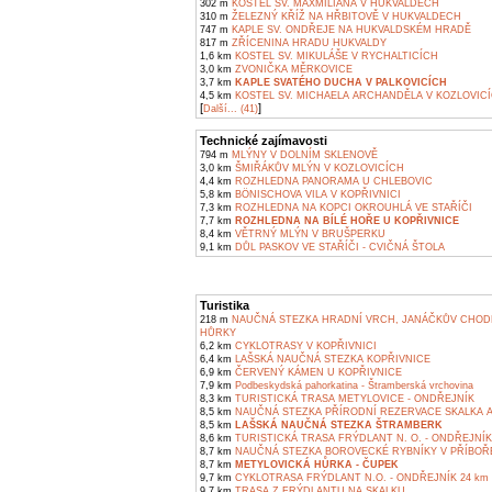
302 m
KOSTEL SV. MAXMILIÁNA V HUKVALDECH
310 m
ŽELEZNÝ KŘÍŽ NA HŘBITOVĚ V HUKVALDECH
747 m
KAPLE SV. ONDŘEJE NA HUKVALDSKÉM HRADĚ
817 m
ZŘÍCENINA HRADU HUKVALDY
1,6 km
KOSTEL SV. MIKULÁŠE V RYCHALTICÍCH
3,0 km
ZVONIČKA MĚRKOVICE
3,7 km
KAPLE SVATÉHO DUCHA V PALKOVICÍCH
4,5 km
KOSTEL SV. MICHAELA ARCHANDĚLA V KOZLOVIC
[
]
Další... (41)
Technické zajímavosti
794 m
MLÝNY V DOLNÍM SKLENOVĚ
3,0 km
ŠMIŘÁKŮV MLÝN V KOZLOVICÍCH
4,4 km
ROZHLEDNA PANORAMA U CHLEBOVIC
5,8 km
BÖNISCHOVA VILA V KOPŘIVNICI
7,3 km
ROZHLEDNA NA KOPCI OKROUHLÁ VE STAŘÍČI
7,7 km
ROZHLEDNA NA BÍLÉ HOŘE U KOPŘIVNICE
8,4 km
VĚTRNÝ MLÝN V BRUŠPERKU
9,1 km
DŮL PASKOV VE STAŘÍČI - CVIČNÁ ŠTOLA
Turistika
218 m
NAUČNÁ STEZKA HRADNÍ VRCH, JANÁČKŮV CHODN
HŮRKY
6,2 km
CYKLOTRASY V KOPŘIVNICI
6,4 km
LAŠSKÁ NAUČNÁ STEZKA KOPŘIVNICE
6,9 km
ČERVENÝ KÁMEN U KOPŘIVNICE
7,9 km
Podbeskydská pahorkatina - Štramberská vrchovina
8,3 km
TURISTICKÁ TRASA METYLOVICE - ONDŘEJNÍK
8,5 km
NAUČNÁ STEZKA PŘÍRODNÍ REZERVACE SKALKA A
8,5 km
LAŠSKÁ NAUČNÁ STEZKA ŠTRAMBERK
8,6 km
TURISTICKÁ TRASA FRÝDLANT N. O. - ONDŘEJNÍK
8,7 km
NAUČNÁ STEZKA BOROVECKÉ RYBNÍKY V PŘÍBOŘ
8,7 km
METYLOVICKÁ HŮRKA - ČUPEK
9,7 km
CYKLOTRASA FRÝDLANT N.O. - ONDŘEJNÍK 24 km
9,7 km
TRASA Z FRÝDLANTU NA SKALKU