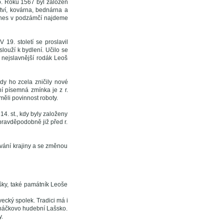
o. Roku 1567 byl založen
ctví, kovárna, bednárna a
dnes v podzámčí najdeme
19. století se proslavil
ouží k bydlení. Učilo se
 nejslavnější rodák Leoš
kdy ho zcela zničily nové
í písemná zmínka je z r.
měli povinnost roboty.
14. st., kdy byly založeny
ravděpodobně již před r.
vání krajiny a se změnou
šky, také památník Leoše
ecký spolek. Tradici má i
anáčkovo hudební Lašsko.
.