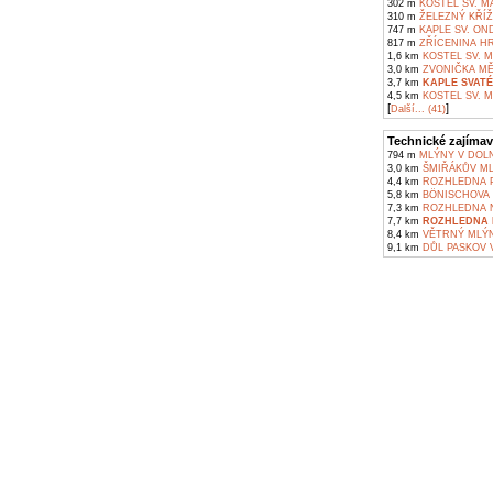
302 m
KOSTEL SV. M
310 m
ŽELEZNÝ KŘÍŽ
747 m
KAPLE SV. ON
817 m
ZŘÍCENINA H
1,6 km
KOSTEL SV. M
3,0 km
ZVONIČKA MĚ
3,7 km
KAPLE SVATÉ
4,5 km
KOSTEL SV. 
[
]
Další... (41)
Technické zajímav
794 m
MLÝNY V DOL
3,0 km
ŠMIŘÁKŮV ML
4,4 km
ROZHLEDNA P
5,8 km
BÖNISCHOVA V
7,3 km
ROZHLEDNA N
7,7 km
ROZHLEDNA N
8,4 km
VĚTRNÝ MLÝN
9,1 km
DŮL PASKOV V