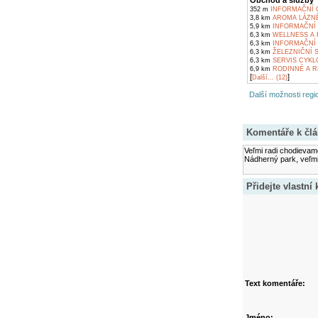
Obchod a služby
352 m
INFORMAČNÍ 
3,8 km
AROMA LÁZNĚ
5,9 km
INFORMAČNÍ 
6,3 km
WELLNESS A 
6,3 km
INFORMAČNÍ 
6,3 km
ŽELEZNIČNÍ S
6,3 km
SERVIS CYKL
6,9 km
RODINNÉ A R
[
]
Další... (12)
Další možnosti regio
Komentáře k čl
Veľmi radi chodievame
Nádherný park, veľmi
Přidejte vlastní
Text komentáře:
Jméno: