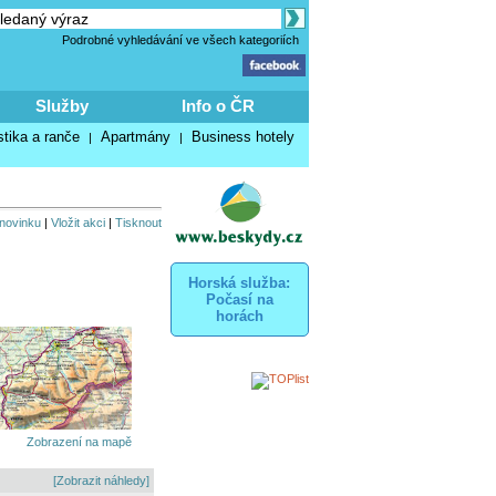
Podrobné vyhledávání ve všech kategoriích
Služby
Info o ČR
stika a ranče
Apartmány
Business hotely
|
|
 novinku
|
Vložit akci
|
Tisknout
Horská služba:
Počasí na
horách
Zobrazení na mapě
[Zobrazit náhledy]