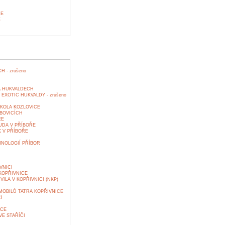
CE
E
 - zrušeno
A HUKVALDECH
XOTIC HUKVALDY - zrušeno
ŠKOLA KOZLOVICE
BOVICÍCH
ŘE
DA V PŘÍBOŘE
 V PŘÍBOŘE
NOLOGIÍ PŘÍBOR
VNICI
KOPŘIVNICE
ILA V KOPŘIVNICI (NKP)
OBILŮ TATRA KOPŘIVNICE
I
ICE
E STAŘÍČI