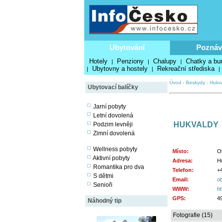
Ubytování
Poznáv
Hotely
Penziony
Chalupy
Chatky a bu
|
|
|
Ubytovny a hostely
Rekreační střediska
|
|
|
Úvod
-
Beskydy
-
Hukv
Ubytovací balíčky
Jarní pobyty
Letní dovolená
HUKVALDY
Podzim levněji
Zimní dovolená
Wellness pobyty
Místo:
O
Aktivní pobyty
Adresa:
H
Romantika pro dva
Telefon:
+
S dětmi
Email:
o
Senioři
WWW:
ht
GPS:
49
Náhodný tip
Fotografie (15)