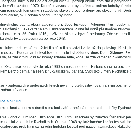
ní hospoda, mlýn a na Podlesí obydlí ovčáků, později obydlí lesmistra a porybnéh
zde vařilo až do r. 1970. Kromě pivovaru zde byla zřízena palírna kořalky, řezni
ování panských kamenných staveb se stavěly dřevěné domy pro obyčejný lid. Do
pomuckého, sv. Floriana a sochu Panny Marie.
yslitelně patřila obora založená v r. 1566 biskupem Vilémem Prusinovským. V 
n založený r. 1858 kardinálem Furstenberkem. V dnešní době přestavěné budovy sl
 domku č. p. 36. Roku 1816 je zřízena škola z bývalé bednárny. Zde se narodil
á škola byla postavena až po roce 1948.
a Hukvaldech velké množství tkalců a tkalcovství kvetlo až do poloviny 19. st., 
h městech. Poddaným hukvaldskému hradu byl Sklenov, dnes Dolní Sklenov. Prvn
se, že zde v minulosti existovaly sklenné hutě, kopal se zde kamenec. Sklenovští 
sou Rychaltice, které byly do roku 1960 samostatnou obcí. Historie sahá na počátek 
kem Bertholdem a náležely k hukvaldskému panství. Svou školu měly Rychaltice p
 se v padesátých a šedesátých letech nevyhnulo združstevňování a s tím pozměňo
změnil i ráz obce.
URA A SPORT
tem je hrad a obora s dančí a mufloní zvěří a amfiteátrem a sochou Lišky Bystrou
i má v obci kulturní dění. Již v roce 1865 Jiřím Janáčkem byl založen Čtenářsko pěv
to na Hukvaldech i v Rychalticích. Od roku 1948 byl každoročně konán festival J
aždoročně probíhá mezinárodní hudební festival pod názvem Janáčkovy Hukvaldy