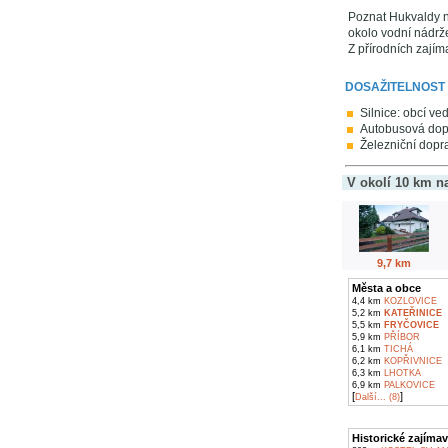
Poznat Hukvaldy n
okolo vodní nádrž
Z přírodních zajím
DOSAŽITELNOST
Silnice: obcí ved
Autobusová dopr
Železniční dopra
V okolí 10 km n
9,7 km
Města a obce
4,4 km
KOZLOVICE
5,2 km
KATEŘINICE
5,5 km
FRYČOVICE
5,9 km
PŘÍBOR
6,1 km
TICHÁ
6,2 km
KOPŘIVNICE
6,3 km
LHOTKA
6,9 km
PALKOVICE
[
]
Další... (8)
Historické zajímav