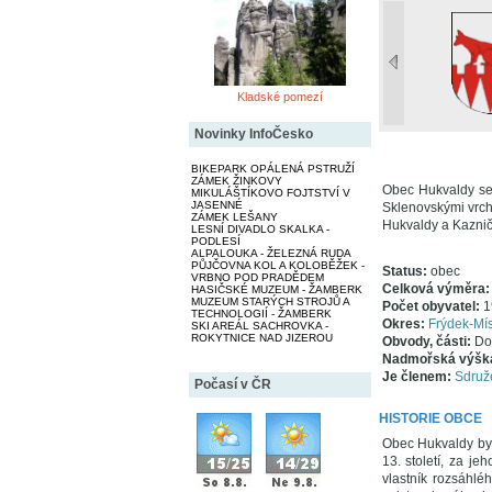
Kladské pomezí
Novinky InfoČesko
BIKEPARK OPÁLENÁ PSTRUŽÍ
ZÁMEK ŽINKOVY
Obec Hukvaldy se 
MIKULÁŠTÍKOVO FOJTSTVÍ V
JASENNÉ
Sklenovskými vrchy
ZÁMEK LEŠANY
Hukvaldy a Kaznič
LESNÍ DIVADLO SKALKA -
PODLESÍ
ALPALOUKA - ŽELEZNÁ RUDA
PŮJČOVNA KOL A KOLOBĚŽEK -
Status:
obec
VRBNO POD PRADĚDEM
Celková výměra
HASIČSKÉ MUZEUM - ŽAMBERK
MUZEUM STARÝCH STROJŮ A
Počet obyvatel:
1
TECHNOLOGIÍ - ŽAMBERK
Okres:
Frýdek-Mís
SKI AREÁL SACHROVKA -
ROKYTNICE NAD JIZEROU
Obvody, části:
Do
Nadmořská výšk
Je členem:
Sdruže
Počasí v ČR
HISTORIE OBCE
Obec Hukvaldy byl
13. století, za j
vlastník rozsáhl