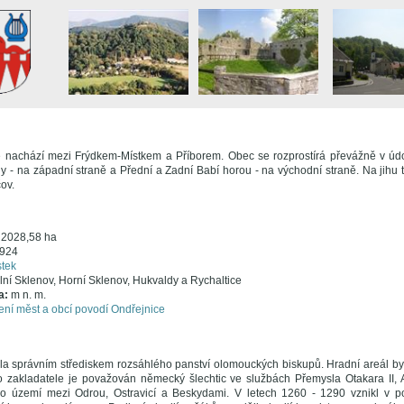
nachází mezi Frýdkem-Místkem a Příborem. Obec se rozprostírá převážně v údol
 - na západní straně a Přední a Zadní Babí horou - na východní straně. Na jihu tv
ov.
:
2028,58 ha
924
tek
lní Sklenov, Horní Sklenov, Hukvaldy a Rychaltice
a:
m n. m.
ní měst a obcí povodí Ondřejnice
a správním střediskem rozsáhlého panství olomouckých biskupů. Hradní areál by
eho zakladatele je považován německý šlechtic ve službách Přemysla Otakara II
ého území mezi Odrou, Ostravicí a Beskydami. V letech 1260 - 1290 vznikl v p