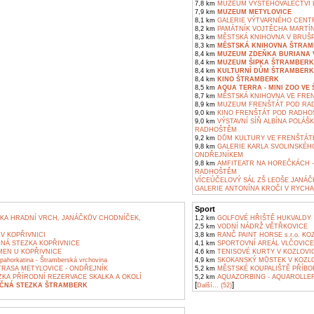
7,8 km
MUZEUM VYSTĚHOVALECTVÍ 
7,9 km
MUZEUM METYLOVICE
8,1 km
GALERIE VÝTVARNÉHO CENT
8,2 km
PAMÁTNÍK VOJTĚCHA MARTÍ
8,3 km
MĚSTSKÁ KNIHOVNA V BRUŠ
8,3 km
MĚSTSKÁ KNIHOVNA ŠTRA
8,4 km
MUZEUM ZDEŇKA BURIANA 
8,4 km
MUZEUM ŠIPKA ŠTRAMBERK
8,4 km
KULTURNÍ DŮM ŠTRAMBERK
8,4 km
KINO ŠTRAMBERK
8,5 km
AQUA TERRA - MINI ZOO V
8,7 km
MĚSTSKÁ KNIHOVNA VE FRE
8,9 km
MUZEUM FRENŠTÁT POD RA
9,0 km
KINO FRENŠTÁT POD RADHO
9,0 km
VÝSTAVNÍ SÍŇ ALBÍNA POLÁŠ
RADHOŠTĚM
9,2 km
DŮM KULTURY VE FRENŠTÁTĚ 
9,8 km
GALERIE KARLA SVOLINSKÉH
ONDŘEJNÍKEM
9,8 km
AMFITEATR NA HOREČKÁCH -
RADHOŠTĚM
VÍCEÚČELOVÝ SÁL ZŠ LEOŠE JANÁČ
GALERIE ANTONÍNA KROČI V RYCHA
Sport
KA HRADNÍ VRCH, JANÁČKŮV CHODNÍČEK,
1,2 km
GOLFOVÉ HŘIŠTĚ HUKVALDY
2,5 km
VODNÍ NÁDRŽ VĚTŘKOVICE
V KOPŘIVNICI
3,8 km
RANČ PAINT HORSE s.r.o. KO
NÁ STEZKA KOPŘIVNICE
4,1 km
SPORTOVNÍ AREÁL VLČOVICE
EN U KOPŘIVNICE
4,6 km
TENISOVÉ KURTY V KOZLOVI
ahorkatina - Štramberská vrchovina
4,9 km
SKOKANSKÝ MŮSTEK V KOZL
TRASA METYLOVICE - ONDŘEJNÍK
5,2 km
MĚSTSKÉ KOUPALIŠTĚ PŘÍBO
KA PŘÍRODNÍ REZERVACE SKALKA A OKOLÍ
5,2 km
AQUAZORBING - AQUAROLLE
[
]
ČNÁ STEZKA ŠTRAMBERK
Další... (52)