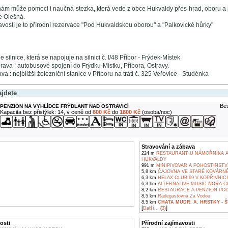
ám může pomoci i naučná stezka, která vede z obce Hukvaldy přes hrad, oboru a 
e Olešná.
avostí je to přírodní rezervace "Pod Hukvaldskou oborou" a "Palkovické hůrky"
e silnice, která se napojuje na silnici č. I/48 Příbor - Frýdek-Místek
ava : autobusové spojení do Frýdku-Místku, Příbora, Ostravy.
va : nejbližší železniční stanice v Příboru na trati č. 325 Veřovice - Studénka
ajdete
Bes
PENZION NA VYHLÍDCE FRÝDLANT NAD OSTRAVICÍ
Kapacita bez přistýlek: 14, v ceně od
600 Kč
do
1800 Kč
(osoba/noc)
Stravování a zábava
224 m
RESTAURANT U NÁMOŘNÍKA A 
HUKVALDY
991 m
MINIPIVOVAR A POHOSTINSTV
5,8 km
ČAJOVNA VE STARÉ KOVÁRNĚ
6,3 km
HELAX CLUB 69 V KOPŘIVNICI
6,3 km
ALTERNATIVE MUSIC NORA C
8,2 km
RESTAURACE A PENZION POD 
8,5 km
Radegastovna Za Vodou
8,5 km
CHATA MUDR. A. HRSTKY -
[
]
Další... (3)
osti
Přírodní zajímavosti