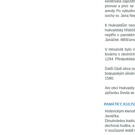
existovala zájezd
pivovar a pivo se 
aresty. Po vybud
sochy sv. Jana Ne
K Hukvaldům neodm
hukvaldský hřebčí
nejdřív v panském
Janáček. Měšťansk
V minulosti bylo n
továrny v okolníc
1294. Předpokládá 
Další částí obce j
biskupským úřední
1580.
Ani obci Hukvaldy
způsobu života se 
PAMÁTKY, KULT
Historickým kleno
Janáčka.
Dlouholetou tradic
dechová hudba, a 
V současné době k