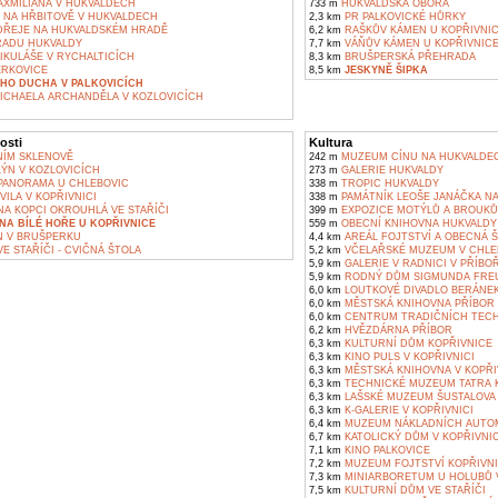
AXMILIÁNA V HUKVALDECH
733 m
HUKVALDSKÁ OBORA
 NA HŘBITOVĚ V HUKVALDECH
2,3 km
PR PALKOVICKÉ HŮRKY
DŘEJE NA HUKVALDSKÉM HRADĚ
6,2 km
RAŠKŮV KÁMEN U KOPŘIVNI
RADU HUKVALDY
7,7 km
VÁŇŮV KÁMEN U KOPŘIVNIC
IKULÁŠE V RYCHALTICÍCH
8,3 km
BRUŠPERSKÁ PŘEHRADA
RKOVICE
8,5 km
JESKYNĚ ŠIPKA
HO DUCHA V PALKOVICÍCH
MICHAELA ARCHANDĚLA V KOZLOVICÍCH
osti
Kultura
NÍM SKLENOVĚ
242 m
MUZEUM CÍNU NA HUKVALDECH
ÝN V KOZLOVICÍCH
273 m
GALERIE HUKVALDY
ANORAMA U CHLEBOVIC
338 m
TROPIC HUKVALDY
ILA V KOPŘIVNICI
338 m
PAMÁTNÍK LEOŠE JANÁČKA N
A KOPCI OKROUHLÁ VE STAŘÍČI
399 m
EXPOZICE MOTÝLŮ A BROUKŮ E
A BÍLÉ HOŘE U KOPŘIVNICE
559 m
OBECNÍ KNIHOVNA HUKVALDY
 V BRUŠPERKU
4,4 km
AREÁL FOJTSTVÍ A OBECNÁ 
E STAŘÍČI - CVIČNÁ ŠTOLA
5,2 km
VČELAŘSKÉ MUZEUM V CHLE
5,9 km
GALERIE V RADNICI V PŘÍBO
5,9 km
RODNÝ DŮM SIGMUNDA FREU
6,0 km
LOUTKOVÉ DIVADLO BERÁNEK
6,0 km
MĚSTSKÁ KNIHOVNA PŘÍBOR
6,0 km
CENTRUM TRADIČNÍCH TECH
6,2 km
HVĚZDÁRNA PŘÍBOR
6,3 km
KULTURNÍ DŮM KOPŘIVNICE
6,3 km
KINO PULS V KOPŘIVNICI
6,3 km
MĚSTSKÁ KNIHOVNA V KOPŘI
6,3 km
TECHNICKÉ MUZEUM TATRA 
6,3 km
LAŠSKÉ MUZEUM ŠUSTALOVA V
6,3 km
K-GALERIE V KOPŘIVNICI
6,4 km
MUZEUM NÁKLADNÍCH AUTOM
6,7 km
KATOLICKÝ DŮM V KOPŘIVNIC
7,1 km
KINO PALKOVICE
7,2 km
MUZEUM FOJTSTVÍ KOPŘIVN
7,3 km
MINIARBORETUM U HOLUBŮ V
7,5 km
KULTURNÍ DŮM VE STAŘÍČI