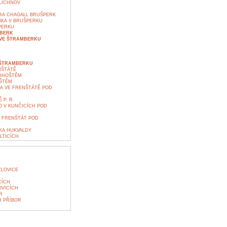
LICHNOV
RA CHAGALL BRUŠPERK
NKA V BRUŠPERKU
PERKU
MBERK
VE ŠTRAMBERKU
E ŠTRAMBERKU
NŠTÁTĚ
DHOŠTĚM
ŠTĚM
KA VE FRENŠTÁTĚ POD
P. R.
O V KUNČICÍCH POD
 FRENŠTÁT POD
KA HUKVALDY
LTICÍCH
ZLOVICE
CÍCH
OVICÍCH
R
R PŘÍBOR