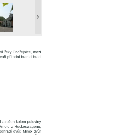
í řeky Ondřejnice, mezi
oří přírodní hranici hrad
l založen kolem poloviny
, Arnold z Huckeswagenu,
odhradí dvůr. Mimo dvůr