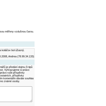
jsou měřeny vzdušnou čarou.
 a koláčov bol úžasný.
8.2008, Andrea (78.99.34.133)
ářů je předání dojmu či tipů
ost. Vyhrazujeme si právo
právo rušit příspěvky
 ostatních, příspěvky
áním komentáře dáváte souhlas
méno známé osoby.