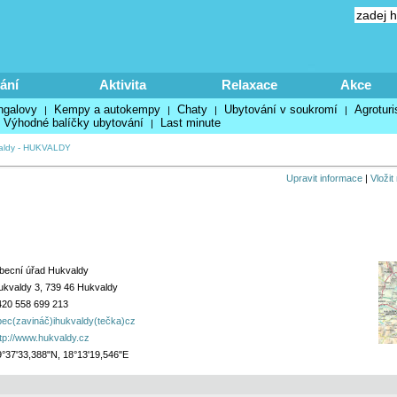
ání
Aktivita
Relaxace
Akce
ngalovy
Kempy a autokempy
Chaty
Ubytování v soukromí
Agroturi
|
|
|
|
Výhodné balíčky ubytování
Last minute
|
aldy
-
HUKVALDY
Upravit informace
|
Vložit
becní úřad Hukvaldy
ukvaldy 3, 739 46 Hukvaldy
420 558 699 213
bec(zavináč)ihukvaldy(tečka)cz
tp://www.hukvaldy.cz
°37'33,388"N, 18°13'19,546"E