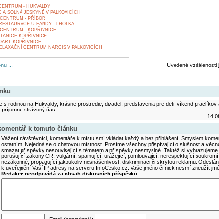
CENTRUM - HUKVALDY
 A SOLNÁ JESKYNĚ V PALKOVICÍCH
CENTRUM - PŘÍBOR
RESTAURACE U FANDY - LHOTKA
CENTRUM - KOPŘIVNICE
TANICE KOPŘIVNICE
OART KOPŘIVNICE
ELAXAČNÍ CENTRUM NARCIS V PALKOVICÍCH
nu ...
Uvedené vzdálenosti 
ánku
 s rodinou na Hukvaldy, krásne prostredie, divadel. predstavenia pre deti, víkend praclíkov
 príjemne strávený čas.
14.0
 komentář k tomuto článku
Vážení návštěvníci, komentáře k místu smí vkládat každý a bez přihlášení. Smyslem koment
ostatním. Nejedná se o chatovou místnost. Prosíme všechny přispívající o slušnost a věcn
smazat příspěvky nesouvisející s tématem a příspěvky nesmyslné. Taktéž si vyhrazujeme 
porušující zákony ČR, vulgární, spamující, urážející, pomlouvající, nerespektující soukromí
nezákonné, propagující jakoukoliv nesnášenlivost, diskriminaci či skrytou reklamu. Odesl
k uveřejnění Vaší IP adresy na serveru InfoCesko.cz. Vaše jméno či nick nesmí zneužít j
Redakce neodpovídá za obsah diskusních příspěvků.