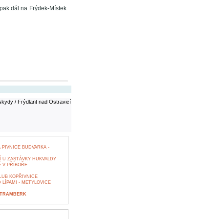
pak dál na Frýdek-Místek
kydy / Frýdlant nad Ostravicí
PIVNICE BUDVARKA -
Í U ZASTÁVKY HUKVALDY
 V PŘÍBOŘE
LUB KOPŘIVNICE
LÍPAMI - METYLOVICE
 ŠTRAMBERK