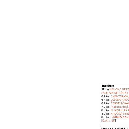
Turistika
218 m
NAUČNÁ STEZ
PALKOVICKÉ HŮRKY
6,2 km
CYKLOTRASY 
6,4 km
LAŠSKÁ NAUČ
6,9 km
ČERVENÝ KÁM
7,9 km
Podbeskydská p
8,3 km
TURISTICKÁ 
8,5 km
NAUČNÁ STEZ
8,5 km
LAŠSKÁ NAU
[
]
Další... (7)