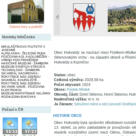
Orlické hory a podhůří
Novinky InfoČesko
MIKULÁŠTÍKOVO FOJTSTVÍ V
JASENNÉ
Obec Hukvaldy se nachází mezi Frýdkem-Místkem
ALPALOUKA - ŽELEZNÁ RUDA
PŮJČOVNA KOL A KOLOBĚŽEK -
Sklenovskými vrchy - na západní straně a Přední 
VRBNO POD PRADĚDEM
Hukvaldy a Kazničov.
HASIČSKÉ MUZEUM - ŽAMBERK
MUZEUM STARÝCH STROJŮ A
TECHNOLOGIÍ - ŽAMBERK
SKI AREÁL SACHROVKA -
Status:
obec
ROKYTNICE NAD JIZEROU
Celková výměra:
2028,58 ha
SKIAREÁL KOUPALIŠTĚ -
ROKYTNICE NAD JIZEROU
Počet obyvatel:
1924
SKI PARK GRUŇ - PŮJČOVNA
Okres:
Frýdek-Místek
ELEKTROKOL
MUZEUM RAPOTÍNSKÉ SKLÁRNY
Obvody, části:
Dolní Sklenov, Horní Sklenov, Huk
ROZHLEDNA BUKOVKA
Nadmořská výška:
m n. m.
Je členem:
Sdružení měst a obcí povodí Ondřejn
Počasí v ČR
HISTORIE OBCE
Obec Hukvaldy byla správním střediskem rozsáhl
13. století, za jeho zakladatele je považován 
vlastník rozsáhlého území mezi Odrou, Ostravi