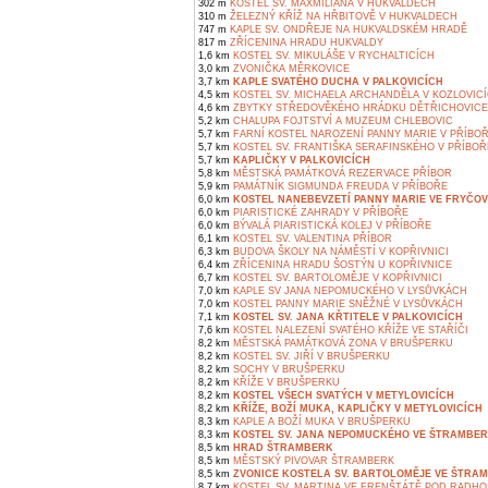
302 m
KOSTEL SV. MAXMILIÁNA V HUKVALDECH
310 m
ŽELEZNÝ KŘÍŽ NA HŘBITOVĚ V HUKVALDECH
747 m
KAPLE SV. ONDŘEJE NA HUKVALDSKÉM HRADĚ
817 m
ZŘÍCENINA HRADU HUKVALDY
1,6 km
KOSTEL SV. MIKULÁŠE V RYCHALTICÍCH
3,0 km
ZVONIČKA MĚRKOVICE
3,7 km
KAPLE SVATÉHO DUCHA V PALKOVICÍCH
4,5 km
KOSTEL SV. MICHAELA ARCHANDĚLA V KOZLOVIC
4,6 km
ZBYTKY STŘEDOVĚKÉHO HRÁDKU DĚTŘICHOVICE V
5,2 km
CHALUPA FOJTSTVÍ A MUZEUM CHLEBOVIC
5,7 km
FARNÍ KOSTEL NAROZENÍ PANNY MARIE V PŘÍBO
5,7 km
KOSTEL SV. FRANTIŠKA SERAFINSKÉHO V PŘÍBOŘ
5,7 km
KAPLIČKY V PALKOVICÍCH
5,8 km
MĚSTSKÁ PAMÁTKOVÁ REZERVACE PŘÍBOR
5,9 km
PAMÁTNÍK SIGMUNDA FREUDA V PŘÍBOŘE
6,0 km
KOSTEL NANEBEVZETÍ PANNY MARIE VE FRYČOV
6,0 km
PIARISTICKÉ ZAHRADY V PŘÍBOŘE
6,0 km
BÝVALÁ PIARISTICKÁ KOLEJ V PŘÍBOŘE
6,1 km
KOSTEL SV. VALENTINA PŘÍBOR
6,3 km
BUDOVA ŠKOLY NA NÁMĚSTÍ V KOPŘIVNICI
6,4 km
ZŘÍCENINA HRADU ŠOSTÝN U KOPŘIVNICE
6,7 km
KOSTEL SV. BARTOLOMĚJE V KOPŘIVNICI
7,0 km
KAPLE SV JANA NEPOMUCKÉHO V LYSŮVKÁCH
7,0 km
KOSTEL PANNY MARIE SNĚŽNÉ V LYSŮVKÁCH
7,1 km
KOSTEL SV. JANA KŘTITELE V PALKOVICÍCH
7,6 km
KOSTEL NALEZENÍ SVATÉHO KŘÍŽE VE STAŘÍČI
8,2 km
MĚSTSKÁ PAMÁTKOVÁ ZONA V BRUŠPERKU
8,2 km
KOSTEL SV. JIŘÍ V BRUŠPERKU
8,2 km
SOCHY V BRUŠPERKU
8,2 km
KŘÍŽE V BRUŠPERKU
8,2 km
KOSTEL VŠECH SVATÝCH V METYLOVICÍCH
8,2 km
KŘÍŽE, BOŽÍ MUKA, KAPLIČKY V METYLOVICÍCH
8,3 km
KAPLE A BOŽÍ MUKA V BRUŠPERKU
8,3 km
KOSTEL SV. JANA NEPOMUCKÉHO VE ŠTRAMBE
8,5 km
HRAD ŠTRAMBERK
8,5 km
MĚSTSKÝ PIVOVAR ŠTRAMBERK
8,5 km
ZVONICE KOSTELA SV. BARTOLOMĚJE VE ŠTRA
8,7 km
KOSTEL SV. MARTINA VE FRENŠTÁTĚ POD RADH