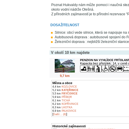
Poznat Hukvaldy nám může pomoci i naučná stezk
okolo vodní nádrže Olešná.
Z přírodních zajímavostí je to přírodní rezervace
DOSAŽITELNOST
Silnice: obcí vede silnice, která se napojuje na s
Autobusová doprava : autobusové spojení do Frý
Železniční doprava : nejbližší železniční stanice
V okolí 10 km najdete
PENZION NA VYHLÍDCE FRÝDLANT
Kapacita bez přistýlek: 14, v ceně
9,7 km
Města a obce
4,4 km
KOZLOVICE
5,2 km
KATEŘINICE
5,5 km
FRYČOVICE
5,9 km
PŘÍBOR
6,1 km
TICHÁ
6,2 km
KOPŘIVNICE
6,3 km
LHOTKA
6,9 km
PALKOVICE
[
]
Další... (8)
Historické zajímavosti