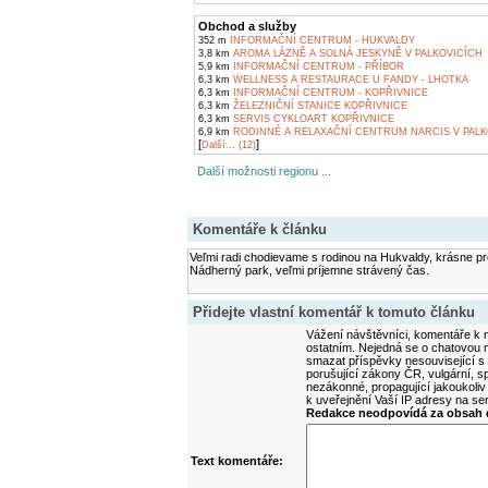
Obchod a služby
352 m
INFORMAČNÍ CENTRUM - HUKVALDY
3,8 km
AROMA LÁZNĚ A SOLNÁ JESKYNĚ V PALKOVICÍCH
5,9 km
INFORMAČNÍ CENTRUM - PŘÍBOR
6,3 km
WELLNESS A RESTAURACE U FANDY - LHOTKA
6,3 km
INFORMAČNÍ CENTRUM - KOPŘIVNICE
6,3 km
ŽELEZNIČNÍ STANICE KOPŘIVNICE
6,3 km
SERVIS CYKLOART KOPŘIVNICE
6,9 km
RODINNÉ A RELAXAČNÍ CENTRUM NARCIS V PALK
[
]
Další... (12)
Další možnosti regionu ...
Komentáře k článku
Veľmi radi chodievame s rodinou na Hukvaldy, krásne pro
Nádherný park, veľmi príjemne strávený čas.
Přidejte vlastní komentář k tomuto článku
Vážení návštěvníci, komentáře k m
ostatním. Nejedná se o chatovou m
smazat příspěvky nesouvisející s
porušující zákony ČR, vulgární, sp
nezákonné, propagující jakoukoliv
k uveřejnění Vaší IP adresy na s
Redakce neodpovídá za obsah d
Text komentáře: