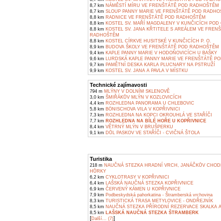
8,7 km
NÁMĚSTÍ MÍRU VE FRENŠTÁTĚ POD RADHOŠTĚM
8,7 km
SLOUP PANNY MARIE VE FRENŠTÁTĚ POD RADH
8,8 km
RADNICE VE FRENŠTÁTĚ POD RADHOŠTĚM
8,8 km
KOSTEL SV. MAŘÍ MAGDALENY V KUNČICÍCH POD
8,8 km
KOSTEL SV. JANA KŘTITELE S AREÁLEM VE FREN
RADHOŠTĚM
8,8 km
KOSTEL CÍRKVE HUSITSKÉ V KUNČICÍCH P. O.
8,9 km
BUDOVA ŠKOLY VE FRENŠTÁTĚ POD RADHOŠTĚM
9,4 km
KAPLE PANNY MARIE V HODOŇOVICÍCH U BAŠKY
9,6 km
LURDSKÁ KAPLE PANNY MARIE VE FRENŠTÁTĚ P
9,7 km
PAMĚTNÍ DESKA KARLA PLUCNARY NA PSTRUŽÍ
9,9 km
KOSTEL SV. JANA A PAVLA V MÍSTKU
Technické zajímavosti
794 m
MLÝNY V DOLNÍM SKLENOVĚ
3,0 km
ŠMIŘÁKŮV MLÝN V KOZLOVICÍCH
4,4 km
ROZHLEDNA PANORAMA U CHLEBOVIC
5,8 km
BÖNISCHOVA VILA V KOPŘIVNICI
7,3 km
ROZHLEDNA NA KOPCI OKROUHLÁ VE STAŘÍČI
7,7 km
ROZHLEDNA NA BÍLÉ HOŘE U KOPŘIVNICE
8,4 km
VĚTRNÝ MLÝN V BRUŠPERKU
9,1 km
DŮL PASKOV VE STAŘÍČI - CVIČNÁ ŠTOLA
Turistika
218 m
NAUČNÁ STEZKA HRADNÍ VRCH, JANÁČKŮV CHODN
HŮRKY
6,2 km
CYKLOTRASY V KOPŘIVNICI
6,4 km
LAŠSKÁ NAUČNÁ STEZKA KOPŘIVNICE
6,9 km
ČERVENÝ KÁMEN U KOPŘIVNICE
7,9 km
Podbeskydská pahorkatina - Štramberská vrchovina
8,3 km
TURISTICKÁ TRASA METYLOVICE - ONDŘEJNÍK
8,5 km
NAUČNÁ STEZKA PŘÍRODNÍ REZERVACE SKALKA A
8,5 km
LAŠSKÁ NAUČNÁ STEZKA ŠTRAMBERK
[
]
Další... (7)