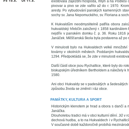
existovala zájezdní hospoda, mlýn a na Podlesí 
pivovar a pivo se zde vařilo až do r. 1970. Krom
aresty. Po vybudování panských kamenných stav
sochy sv. Jana Nepomuckého, sv. Floriana a soc
K Hukvaldům neodmyslitelně patřila obora založ
hukvaldský hřebčín založený r. 1858 kardinálem 
nejdřív v panském domku č. p. 36. Roku 1816 je
Janáček. Měšťanská škola byla postavena až po 
V minulosti bylo na Hukvaldech velké množství tk
továrny v okolních městech. Poddaným hukvaldsk
1294. Předpokládá se, že zde v minulosti existova
Další částí obce jsou Rychaltice, které byly do ro
biskupským úředníkem Bertholdem a náležely k h
1580.
Ani obci Hukvaldy se v padesátých a šedesátých
způsobu života se změnil i ráz obce.
PAMÁTKY, KULTURA A SPORT
Historickým klenotem je hrad a obora s dančí a 
Janáčka.
Dlouholetou tradici má v obci kulturní dění. Již 
dechová hudba, a to na Hukvaldech i v Rychaltic
V současné době každoročně probíhá mezinárodn