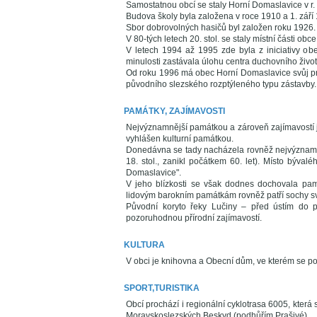
Samostatnou obcí se staly Horní Domaslavice v r.
Budova školy byla založena v roce 1910 a 1. září
Sbor dobrovolných hasičů byl založen roku 1926.
V 80-tých letech 20. stol. se staly místní části o
V letech 1994 až 1995 zde byla z iniciativy ob
minulosti zastávala úlohu centra duchovního živo
Od roku 1996 má obec Horní Domaslavice svůj pr
původního slezského rozptýleného typu zástavby.
PAMÁTKY, ZAJÍMAVOSTI
Nejvýznamnější památkou a zároveň zajímavostí 
vyhlášen kulturní památkou.
Donedávna se tady nacházela rovněž nejvýznamn
18. stol., zanikl počátkem 60. let). Místo býv
Domaslavice".
V jeho blízkosti se však dodnes dochovala pam
lidovým barokním památkám rovněž patří sochy sv.
Původní koryto řeky Lučiny – před ústím do 
pozoruhodnou přírodní zajímavostí.
KULTURA
V obci je knihovna a Obecní dům, ve kterém se poř
SPORT,TURISTIKA
Obcí prochází i regionální cyklotrasa 6005, kte
Moravskoslezských Beskyd (podhůřím Prašivé).