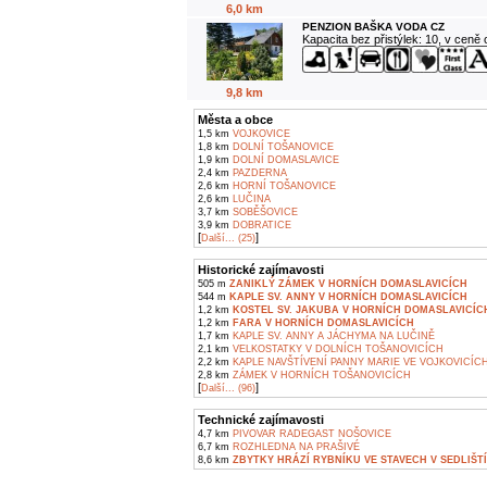
6,0 km
PENZION BAŠKA VODA CZ
Kapacita bez přistýlek: 10, v ceně
9,8 km
Města a obce
1,5 km
VOJKOVICE
1,8 km
DOLNÍ TOŠANOVICE
1,9 km
DOLNÍ DOMASLAVICE
2,4 km
PAZDERNA
2,6 km
HORNÍ TOŠANOVICE
2,6 km
LUČINA
3,7 km
SOBĚŠOVICE
3,9 km
DOBRATICE
[
]
Další... (25)
Historické zajímavosti
505 m
ZANIKLÝ ZÁMEK V HORNÍCH DOMASLAVICÍCH
544 m
KAPLE SV. ANNY V HORNÍCH DOMASLAVICÍCH
1,2 km
KOSTEL SV. JAKUBA V HORNÍCH DOMASLAVICÍC
1,2 km
FARA V HORNÍCH DOMASLAVICÍCH
1,7 km
KAPLE SV. ANNY A JÁCHYMA NA LUČINĚ
2,1 km
VELKOSTATKY V DOLNÍCH TOŠANOVICÍCH
2,2 km
KAPLE NAVŠTÍVENÍ PANNY MARIE VE VOJKOVICÍC
2,8 km
ZÁMEK V HORNÍCH TOŠANOVICÍCH
[
]
Další... (96)
Technické zajímavosti
4,7 km
PIVOVAR RADEGAST NOŠOVICE
6,7 km
ROZHLEDNA NA PRAŠIVÉ
8,6 km
ZBYTKY HRÁZÍ RYBNÍKU VE STAVECH V SEDLIŠT