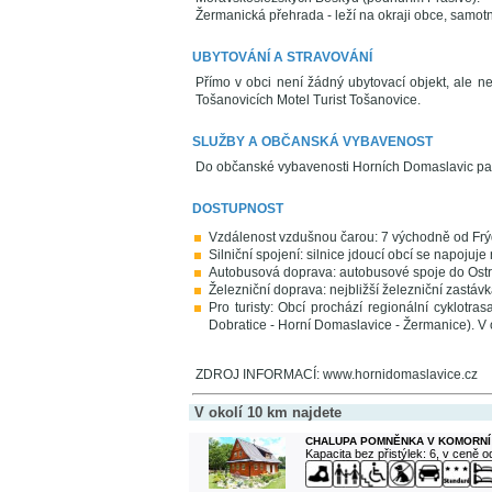
Žermanická přehrada - leží na okraji obce, samo
UBYTOVÁNÍ A STRAVOVÁNÍ
Přímo v obci není žádný ubytovací objekt, ale 
Tošanovicích Motel Turist Tošanovice.
SLUŽBY A OBČANSKÁ VYBAVENOST
Do občanské vybavenosti Horních Domaslavic pat
DOSTUPNOST
Vzdálenost vzdušnou čarou: 7 východně od Frý
Silniční spojení: silnice jdoucí obcí se napojuje 
Autobusová doprava: autobusové spoje do Ostr
Železniční doprava: nejbližší železniční zastávk
Pro turisty: Obcí prochází regionální cyklotr
Dobratice - Horní Domaslavice - Žermanice). V
ZDROJ INFORMACÍ: www.hornidomaslavice.cz
V okolí 10 km najdete
CHALUPA POMNĚNKA V KOMORNÍ
Kapacita bez přistýlek: 6, v ceně 