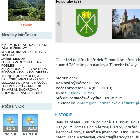
Fotografie (23)
Regiony
Novinky InfoČesko
BIKEPARK OPÁLENÁ PSTRUŽÍ
ZÁMEK ŽINKOVY
MIKULÁŠTÍKOVO FOJTSTVÍ V
JASENNÉ
ZÁMEK LEŠANY
Obec leží na jižních březích Žermanické přehrad
LESNÍ DIVADLO SKALKA -
pomezí Těšínské pahorkatiny a Třinecké brázdy.
PODLESÍ
ALPALOUKA - ŽELEZNÁ RUDA
PŮJČOVNA KOL A KOLOBĚŽEK -
VRBNO POD PRADĚDEM
Status:
obec
HASIČSKÉ MUZEUM - ŽAMBERK
MUZEUM STARÝCH STROJŮ A
Celková výměra:
505 ha
TECHNOLOGIÍ - ŽAMBERK
Počet obyvatel:
894 (k 1.1.2019)
SKI AREÁL SACHROVKA -
Okres:
Frýdek - Místek
ROKYTNICE NAD JIZEROU
Střední nadmořská výška:
320 m n. m.
Je členem:
Mikroregion Žermanické a Těrlické p
Počasí v ČR
HISTORIE
Byla založena v druhé polovině 13. století slo
vladyků z Domaslavic měl zdejší statky v držení
šlechtické rody, z nichž lze jmenovat Tluky, Sa
baron Hans Mattencloit, který zdejší statky zadluži