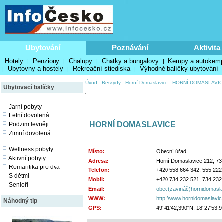
Ubytování
Poznávání
Aktivita
Hotely
Penziony
Chalupy
Chatky a bungalovy
Kempy a autokem
|
|
|
|
Ubytovny a hostely
Rekreační střediska
Výhodné balíčky ubytování
|
|
|
Úvod
-
Beskydy
-
Horní Domaslavice
-
HORNÍ DOMASLAVI
Ubytovací balíčky
Jarní pobyty
Letní dovolená
HORNÍ DOMASLAVICE
Podzim levněji
Zimní dovolená
Wellness pobyty
Místo:
Obecní úřad
Aktivní pobyty
Adresa:
Horní Domaslavice 212, 73
Romantika pro dva
Telefon:
+420 558 664 342, 555 222
S dětmi
Mobil:
+420 734 232 521, 734 232
Senioři
Email:
obec(zavináč)hornidomasla
WWW:
http://www.hornidomaslavic
Náhodný tip
GPS:
49°41'42,390"N, 18°27'53,