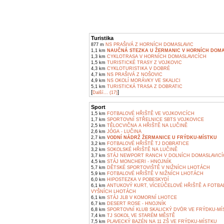
Turistika
877 m
NS PRAŠIVÁ Z HORNÍCH DOMASLAVIC
1,1 km
NAUČNÁ STEZKA U ŽERMANIC V HORNÍCH DOMA
1,3 km
CYKLOTRASA V HORNÍCH DOMASLAVICÍCH
1,5 km
TURISTICKÉ TRASY Z VOJKOVIC
4,3 km
CYKLOTURISTIKA V DOBRÉ
4,7 km
NS PRAŠIVÁ Z NOŠOVIC
4,9 km
NS OKOLÍ MORÁVKY VE SKALICI
5,1 km
TURISTICKÁ TRASA Z DOBRATIC
[
]
Další... (17)
Sport
1,5 km
FOTBALOVÉ HŘIŠTĚ VE VOJKOVICÍCH
1,7 km
SPORTOVNÍ STŘELNICE SBTS VOJKOVICE
2,5 km
TĚLOCVIČNA A HŘIŠTĚ NA LUČINĚ
2,6 km
JÓGA - LUČINA
2,7 km
VODNÍ NÁDRŽ ŽERMANICE U FRÝDKU-MÍSTKU
3,2 km
FOTBALOVÉ HŘIŠTĚ TJ DOBRATICE
3,2 km
SOKOLSKÉ HŘIŠTĚ NA LUČINĚ
3,7 km
STÁJ NEWPORT RANCH V DOLNÍCH DOMASLAVIC
4,5 km
STÁJ MONCHERI - HNOJNÍK
5,7 km
DĚTSKÉ SPORTOVIŠTĚ V NIŽNÍCH LHOTÁCH
5,9 km
FOTBALOVÉ HŘIŠTĚ V NIŽNÍCH LHOTÁCH
6,0 km
HIPOSTEZKA V POBESKYDÍ
6,1 km
ANTUKOVÝ KURT, VÍCEÚČELOVÉ HŘIŠTĚ A FOTBA
VYŠNÍCH LHOTÁCH
6,1 km
STÁJ JLB V KOMORNÍ LHOTCE
6,7 km
DESERT ROSE - HNOJNÍK
6,8 km
SPORTOVNÍ KLUB SKALICKÝ DVŮR VE FRÝDKU-MÍ
7,4 km
TJ SOKOL VE STARÉM MĚSTĚ
7,5 km
PLAVECKÝ BAZÉN NA 11 ZŠ VE FRÝDKU-MÍSTKU