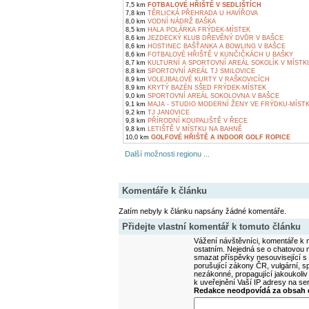
7,5 km
FOTBALOVÉ HŘIŠTĚ V SEDLIŠTÍCH
7,8 km
TĚRLICKÁ PŘEHRADA U HAVÍŘOVA
8,0 km
VODNÍ NÁDRŽ BAŠKA
8,5 km
HALA POLÁRKA FRÝDEK-MÍSTEK
8,6 km
JEZDECKÝ KLUB DŘEVĚNÝ DVŮR V BAŠCE
8,6 km
HOSTINEC BAŠŤANKA A BOWLING V BAŠCE
8,6 km
FOTBALOVÉ HŘIŠTĚ V KUNČIČKÁCH U BAŠKY
8,7 km
KULTURNÍ A SPORTOVNÍ AREÁL SOKOLÍK V MÍSTK
8,8 km
SPORTOVNÍ AREÁL TJ SMILOVICE
8,9 km
VOLEJBALOVÉ KURTY V RAŠKOVICÍCH
8,9 km
KRYTÝ BAZÉN SŠED FRÝDEK-MÍSTEK
9,0 km
SPORTOVNÍ AREÁL SOKOLOVNA V BAŠCE
9,1 km
MAJA - STUDIO MODERNÍ ŽENY VE FRÝDKU-MÍST
9,2 km
TJ JANOVICE
9,8 km
PŘÍRODNÍ KOUPALIŠTĚ V ŘECE
9,8 km
LETIŠTĚ V MÍSTKU NA BAHNĚ
10,0 km
GOLFOVÉ HŘIŠTĚ A INDOOR GOLF ROPICE
Další možnosti regionu ...
Komentáře k článku
Zatím nebyly k článku napsány žádné komentáře.
Přidejte vlastní komentář k tomuto článku
Vážení návštěvníci, komentáře k m
ostatním. Nejedná se o chatovou m
smazat příspěvky nesouvisející s
porušující zákony ČR, vulgární, sp
nezákonné, propagující jakoukoliv
k uveřejnění Vaší IP adresy na s
Redakce neodpovídá za obsah d