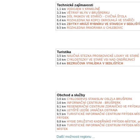
Technické zajímavosti
1,1 km
VODOJEM V KRMELÍNĚ
3,3 km
VĚTRNÝ MLÝN V BRUŠPERKU
5,0 km
DŮL PASKOV VE STAŘÍČI - CVIČNÁ ŠTOLA
6,4 km
ROZHLEDNA NA KOPCI OKROUHLÁ VE STAŘÍČI
8,5 km
ZBYTKY HRÁZÍ RYBNÍKU VE STAVECH V SEDLIŠT
9,5 km
ROZHLEDNA PANORAMA U CHLEBOVIC
Turistika
3,5 km
NAUČNÁ STEZKA PROSKOVICKÉ LOUKY VE STARÉ 
3,6 km
CYKLOSTEZKY VE STARÉ VSI NAD ONDŘEJNICÍ
9,4 km
BEZRUČOVA VYHLÍDKA V SEDLIŠTÍCH
Obchod a služby
3,6 km
CYKLOSERVIS STANISLAV OSLZLA BRUŠPERK
3,6 km
INFORMAČNÍ CENTRUM - BRUŠPERK
9,1 km
REGENERAČNÍ CENTRUM ZDRAVÍČKO VE FRÝDKU
9,2 km
LETIŠTĚ LEOŠE JANÁČKA OSTRAVA
9,5 km
TURISTICKÉ INFORMAČNÍ CENTRUM FRÝDEK-MÍS
FRÝDEK
9,8 km
HYGIE DRUŽSTVO KADEŘNÍKŮ FRÝDEK-MÍSTEK, pob
9,8 km
TURISTICKÉ INFORMAČNÍ CENTRUM FRÝDEK-MÍS
MÍSTEK
Další možnosti regionu ...