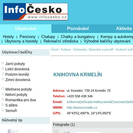
Ubytování
Poznávání
Aktivita
Hotely
Penziony
Chalupy
Chatky a bungalovy
Kempy a autokem
|
|
|
|
Ubytovny a hostely
Rekreační střediska
Výhodné balíčky ubytování
|
|
|
Úvod
-
Kultura
-
Ostravsko, Opavsko a poodří
-
Kulturní zař
Ubytovací balíčky
Jarní pobyty
Letní dovolená
KNIHOVNA KRMELÍN
Podzim levněji
Zimní dovolená
Wellness pobyty
Adresa:
ul. Kostelní, 739 24 Krmelín 70
Aktivní pobyty
Telefon:
+420 558 438 346
Romantika pro dva
Email:
knihovna(tečka)krmelin(zavináč)seznam(tečk.
S dětmi
WWW:
http://www.krmelin.cz
Senioři
GPS:
49°43'52,490"N, 18°14'5,950"E
Náhodný tip
Fotografie (1)