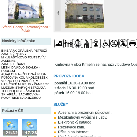
Střední Čechy ~ severovýchod ~
Polabí
Novinky InfoČesko
BIKEPARK OPÁLENÁ PSTRUŽÍ
ZÁMEK ŽINKOVY
MIKULÁŠTÍKOVO FOJTSTVÍ V
JASENNÉ
ZÁMEK LEŠANY
Knihovna v obci Krmelín se nachází v budově Ob
LESNÍ DIVADLO SKALKA -
PODLESÍ
ALPALOUKA - ŽELEZNÁ RUDA
PROVOZNÍ DOBA
PŮJČOVNA KOL A KOLOBĚŽEK -
VRBNO POD PRADĚDEM
pondělí
16.30-19.00 hod.
HASIČSKÉ MUZEUM - ŽAMBERK
MUZEUM STARÝCH STROJŮ A
středa
16.30-19.00 hod.
TECHNOLOGIÍ - ŽAMBERK
pátek
16.00-19.00 hod.
SKI AREÁL SACHROVKA -
ROKYTNICE NAD JIZEROU
SLUŽBY
Počasí v ČR
Absenční a prezenční půjčování.
Meziknihovní výpůjční služby.
Elektronický katalog.
Rezervace knih.
Přístup na internet.