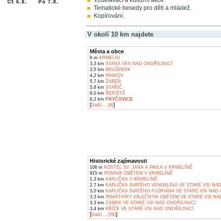
Vzdělávací a kulturní akce.
Tematické besedy pro děti a mládež.
Kopírování.
V okolí 10 km najdete
Města a obce
6 m
KRMELÍN
3,3 km
STARÁ VES NAD ONDŘEJNICÍ
3,5 km
BRUŠPERK
4,2 km
PASKOV
5,7 km
ŽABEŇ
5,8 km
STAŘÍČ
6,0 km
ŘEPIŠTĚ
6,2 km
FRYČOVICE
[
]
Další... (8)
Historické zajímavosti
106 m
KOSTEL SV. JANA A PAVLA V KRMELÍNĚ
915 m
POMNÍK OBĚTEM V KRMELÍNĚ
1,3 km
KAPLIČKA V KRMELÍNĚ
2,7 km
KAPLIČKA SVATÉHO VENDELÍNA VE STARÉ VSI NA
3,0 km
KAPLIČKA SVATÉHO FLORIÁNA VE STARÉ VSI NAD
3,3 km
PAMÁTNÍKY VÁLEČNÝM OBĚTEM VE STARÉ VSI NA
3,3 km
ZÁMEK VE STARÉ VSI NAD ONDŘEJNICÍ
3,4 km
KŘÍŽE VE STARÉ VSI NAD ONDŘEJNICÍ
[
]
Další... (58)