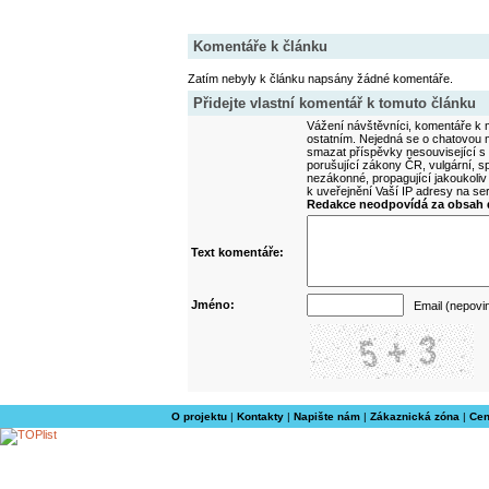
Komentáře k článku
Zatím nebyly k článku napsány žádné komentáře.
Přidejte vlastní komentář k tomuto článku
Vážení návštěvníci, komentáře k m
ostatním. Nejedná se o chatovou m
smazat příspěvky nesouvisející s
porušující zákony ČR, vulgární, sp
nezákonné, propagující jakoukoliv
k uveřejnění Vaší IP adresy na s
Redakce neodpovídá za obsah d
Text komentáře:
Jméno:
Email (nepovi
O projektu
|
Kontakty
|
Napište nám
|
Zákaznická zóna
|
Cen