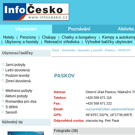
Ubytování
Poznávání
Aktivita
Hotely
Penziony
Chalupy
Chatky a bungalovy
Kempy a autokem
|
|
|
|
Ubytovny a hostely
Rekreační střediska
Výhodné balíčky ubytování
|
|
|
Úvod
-
Ostravsko, Opavsko a poodří
-
Paskov
-
PASKOV
Ubytovací balíčky
Jarní pobyty
Letní dovolená
PASKOV
Podzim levněji
Zimní dovolená
Wellness pobyty
Adresa:
Obecní úřad Paskov, Nádražní 7
Aktivní pobyty
Telefon:
+420 558 671 118
Romantika pro dva
Fax:
+420 558 671 222
S dětmi
Email:
ou(zavináč)obec-paskov(tečka)c
Senioři
GPS:
49°43'57,332"N, 18°17'39,005"E
Odpovědná osoba:
starosta Ing. Petr Pauk
Náhodný tip
Fotografie (38)