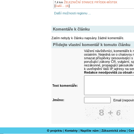
7,4 km
ŽELEZNIČNÍ STANICE FRÝDEK-MÍSTEK
[
]
Další... (4)
Další možnosti regionu ...
Komentáře k článku
Zatím nebyly k článku napsány žádné komentáře.
Přidejte vlastní komentář k tomuto článku
Vážení návštěvníci, komentáře k m
ostatním. Nejedná se o chatovou m
smazat příspěvky nesouvisející s
porušující zákony ČR, vulgární, sp
nezákonné, propagující jakoukoliv
k uveřejnění Vaší IP adresy na s
Redakce neodpovídá za obsah d
Text komentáře:
Jméno:
Email (nepovi
O projektu
|
Kontakty
|
Napište nám
|
Zákaznická zóna
|
Cen