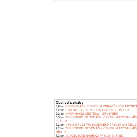
Obchod a služby
5,9 km
REGENERAČNÍ CENTRUM ZDRAVÍČKO VE FRÝDKU
6,2 km
CYKLOSERVIS STANISLAV OSLZLA BRUŠPERK
6,2 km
INFORMAČNÍ CENTRUM - BRUŠPERK
6,5 km
TURISTICKÉ INFORMAČNÍ CENTRUM FRÝDEK-MÍS
FRÝDEK
7,2 km
HYGIE DRUŽSTVO KADEŘNÍKŮ FRÝDEK-MÍSTEK, pob
7,2 km
TURISTICKÉ INFORMAČNÍ CENTRUM FRÝDEK-MÍS
MÍSTEK
7,2 km
AUTOBUSOVÉ NÁDRAŽÍ FRÝDEK-MÍSTEK