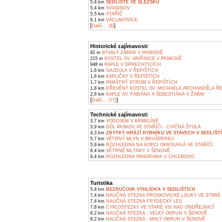
5,4 km
SEDLIŠTĚ VE SLEZSKU
5,4 km
SVIADNOV
5,5 km
STAŘÍČ
6,1 km
VÁCLAVOVICE
[
]
Další... (8)
Historické zajímavosti
82 m
BÝVALÝ ZÁMEK V PASKOVĚ
215 m
KOSTEL SV. VAVŘINCE V PASKOVĚ
948 m
KAPLE V OPRECHTICÍCH
1,6 km
GAJDULA V ŘEPIŠTÍCH
1,6 km
KAPLIČKY V ŘEPIŠTÍCH
1,7 km
PAMÁTNÝ STROM V ŘEPIŠTÍCH
1,8 km
DŘEVĚNÝ KOSTEL SV. MICHAELA ARCHANDĚLA ŘE
2,6 km
KAPLE SV. FABIÁNA A ŠEBESTIÁNA V ŽABNI
[
]
Další... (77)
Technické zajímavosti
3,7 km
VODOJEM V KRMELÍNĚ
3,9 km
DŮL PASKOV VE STAŘÍČI - CVIČNÁ ŠTOLA
4,3 km
ZBYTKY HRÁZÍ RYBNÍKU VE STAVECH V SEDLIŠT
5,7 km
VĚTRNÝ MLÝN V BRUŠPERKU
5,9 km
ROZHLEDNA NA KOPCI OKROUHLÁ VE STAŘÍČI
8,4 km
VĚTRNÉ MLÝNKY V ŠENOVĚ
9,4 km
ROZHLEDNA PANORAMA U CHLEBOVIC
Turistika
5,4 km
BEZRUČOVA VYHLÍDKA V SEDLIŠTÍCH
7,4 km
NAUČNÁ STEZKA PROSKOVICKÉ LOUKY VE STARÉ 
7,4 km
NAUČNÁ STEZKA FRÝDECKÝ LES
7,8 km
CYKLOSTEZKY VE STARÉ VSI NAD ONDŘEJNICÍ
8,2 km
NAUČNÁ STEZKA - VELKÝ OKRUH V ŠENOVĚ
8,2 km
NAUČNÁ STEZKA - MALÝ OKRUH V ŠENOVĚ