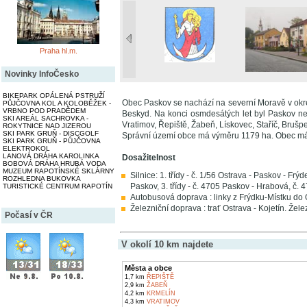
Praha hl.m.
Novinky InfoČesko
BIKEPARK OPÁLENÁ PSTRUŽÍ
Obec Paskov se nachází na severní Moravě v okr
PŮJČOVNA KOL A KOLOBĚŽEK -
VRBNO POD PRADĚDEM
Beskyd. Na konci osmdesátých let byl Paskov ne
SKI AREÁL SACHROVKA -
Vratimov, Řepiště, Žabeň, Lískovec, Staříč, Brušp
ROKYTNICE NAD JIZEROU
SKI PARK GRUŇ - DISCGOLF
Správní území obce má výměru 1179 ha. Obec má
SKI PARK GRUŇ - PŮJČOVNA
ELEKTROKOL
LANOVÁ DRÁHA KAROLINKA
Dosažitelnost
BOBOVÁ DRÁHA HRUBÁ VODA
MUZEUM RAPOTÍNSKÉ SKLÁRNY
Silnice: 1. třídy - č. 1/56 Ostrava - Paskov - Frý
ROZHLEDNA BUKOVKA
Paskov, 3. třídy - č. 4705 Paskov - Hrabová, č.
TURISTICKÉ CENTRUM RAPOTÍN
Autobusová doprava : linky z Frýdku-Místku do 
Železniční doprava : trať Ostrava - Kojetín. Že
Počasí v ČR
V okolí 10 km najdete
Města a obce
1,7 km
ŘEPIŠTĚ
2,9 km
ŽABEŇ
4,2 km
KRMELÍN
4,3 km
VRATIMOV