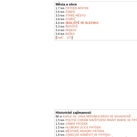
Města a obce
1,7 km
FRÝDEK-MÍSTEK
2,6 km
ŽABEŇ
3,5 km
STARÉ MĚSTO
3,8 km
STAŘÍČ
4,4 km
SEDLIŠTĚ VE SLEZSKU
5,3 km
ŘEPIŠTĚ
5,4 km
PASKOV
5,8 km
BAŠKA
[
]
Další... (17)
Historické zajímavosti
68 m
KAPLE SV. JANA NEPOMUCKÉHO VE SVIADNOVĚ
1,5 km
POUTNÍ CHRÁM NAVŠTÍVENÍ PANNY MARIE VE FR
1,5 km
ZÁMEK FRÝDEK
1,5 km
HLUBOKÁ ULICE FRÝDEK
1,6 km
MĚSTSKÉ HRADBY FRÝDEK
1,6 km
ZÁMECKÉ NÁMĚSTÍ VE FRÝDKU