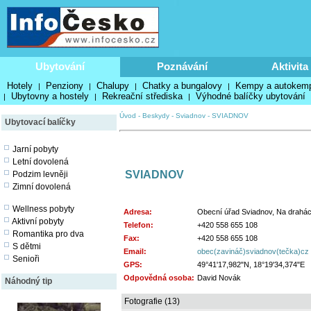
Ubytování
Poznávání
Aktivita
Hotely
Penziony
Chalupy
Chatky a bungalovy
Kempy a autokem
|
|
|
|
Ubytovny a hostely
Rekreační střediska
Výhodné balíčky ubytování
|
|
|
Úvod
-
Beskydy
-
Sviadnov
-
SVIADNOV
Ubytovací balíčky
Jarní pobyty
Letní dovolená
SVIADNOV
Podzim levněji
Zimní dovolená
Wellness pobyty
Adresa:
Obecní úřad Sviadnov, Na drahác
Aktivní pobyty
Telefon:
+420 558 655 108
Romantika pro dva
Fax:
+420 558 655 108
S dětmi
Email:
obec(zavináč)sviadnov(tečka)cz
Senioři
GPS:
49°41'17,982"N, 18°19'34,374"E
Odpovědná osoba:
David Novák
Náhodný tip
Fotografie (13)