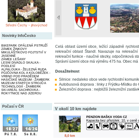
Střední Čechy ~ jihovýchod
Novinky InfoČesko
BIKEPARK OPÁLENÁ PSTRUŽÍ
Celá oblast území obce, ležící západně rychlos
ZÁMEK ŽINKOVY
rekreační oblast Štandl. Navazuje na rekreační
MIKULÁŠTÍKOVO FOJTSTVÍ V
JASENNÉ
rekreační funkce - naučné stezky, odpočinková sta
ZÁMEK LEŠANY
Správní území obce má výměru 475 ha. Obec má 
LESNÍ DIVADLO SKALKA -
PODLESÍ
ALPALOUKA - ŽELEZNÁ RUDA
Dosažitelnost
PŮJČOVNA KOL A KOLOBĚŽEK -
VRBNO POD PRADĚDEM
Silnice: nedaleko obce vede rychlostní komunik
HASIČSKÉ MUZEUM - ŽAMBERK
MUZEUM STARÝCH STROJŮ A
Autobusová doprava : linky z Frýdku-Místku do 
TECHNOLOGIÍ - ŽAMBERK
Železniční doprava : nejbližší železnižní zastáv
SKI AREÁL SACHROVKA -
ROKYTNICE NAD JIZEROU
Počasí v ČR
V okolí 10 km najdete
PENZION BAŠKA VODA CZ
Kapacita bez přistýlek: 10, v ceně
8,0 km