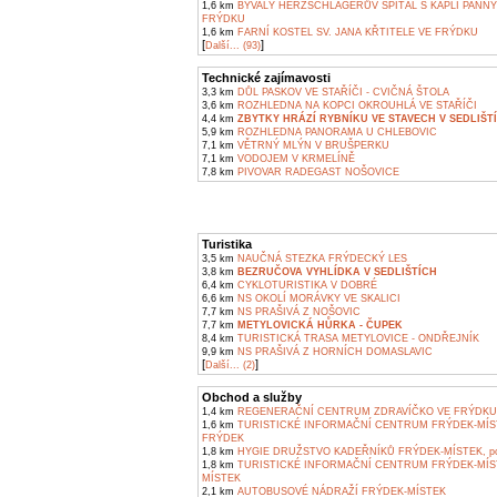
1,6 km
BÝVALÝ HERZSCHLÁGERŮV ŠPITÁL S KAPLÍ PANNY
FRÝDKU
1,6 km
FARNÍ KOSTEL SV. JANA KŘTITELE VE FRÝDKU
[
]
Další... (93)
Technické zajímavosti
3,3 km
DŮL PASKOV VE STAŘÍČI - CVIČNÁ ŠTOLA
3,6 km
ROZHLEDNA NA KOPCI OKROUHLÁ VE STAŘÍČI
4,4 km
ZBYTKY HRÁZÍ RYBNÍKU VE STAVECH V SEDLIŠT
5,9 km
ROZHLEDNA PANORAMA U CHLEBOVIC
7,1 km
VĚTRNÝ MLÝN V BRUŠPERKU
7,1 km
VODOJEM V KRMELÍNĚ
7,8 km
PIVOVAR RADEGAST NOŠOVICE
Turistika
3,5 km
NAUČNÁ STEZKA FRÝDECKÝ LES
3,8 km
BEZRUČOVA VYHLÍDKA V SEDLIŠTÍCH
6,4 km
CYKLOTURISTIKA V DOBRÉ
6,6 km
NS OKOLÍ MORÁVKY VE SKALICI
7,7 km
NS PRAŠIVÁ Z NOŠOVIC
7,7 km
METYLOVICKÁ HŮRKA - ČUPEK
8,4 km
TURISTICKÁ TRASA METYLOVICE - ONDŘEJNÍK
9,9 km
NS PRAŠIVÁ Z HORNÍCH DOMASLAVIC
[
]
Další... (2)
Obchod a služby
1,4 km
REGENERAČNÍ CENTRUM ZDRAVÍČKO VE FRÝDKU
1,6 km
TURISTICKÉ INFORMAČNÍ CENTRUM FRÝDEK-MÍS
FRÝDEK
1,8 km
HYGIE DRUŽSTVO KADEŘNÍKŮ FRÝDEK-MÍSTEK, pob
1,8 km
TURISTICKÉ INFORMAČNÍ CENTRUM FRÝDEK-MÍS
MÍSTEK
2,1 km
AUTOBUSOVÉ NÁDRAŽÍ FRÝDEK-MÍSTEK