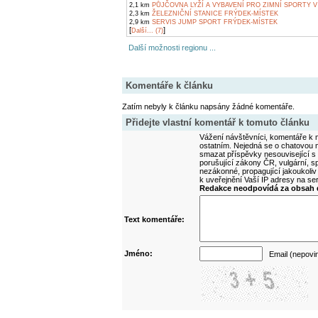
2,1 km
PŮJČOVNA LYŽÍ A VYBAVENÍ PRO ZIMNÍ SPORTY V
2,3 km
ŽELEZNIČNÍ STANICE FRÝDEK-MÍSTEK
2,9 km
SERVIS JUMP SPORT FRÝDEK-MÍSTEK
[
]
Další... (7)
Další možnosti regionu ...
Komentáře k článku
Zatím nebyly k článku napsány žádné komentáře.
Přidejte vlastní komentář k tomuto článku
Vážení návštěvníci, komentáře k m
ostatním. Nejedná se o chatovou m
smazat příspěvky nesouvisející s
porušující zákony ČR, vulgární, sp
nezákonné, propagující jakoukoliv
k uveřejnění Vaší IP adresy na s
Redakce neodpovídá za obsah d
Text komentáře:
Jméno:
Email (nepovi