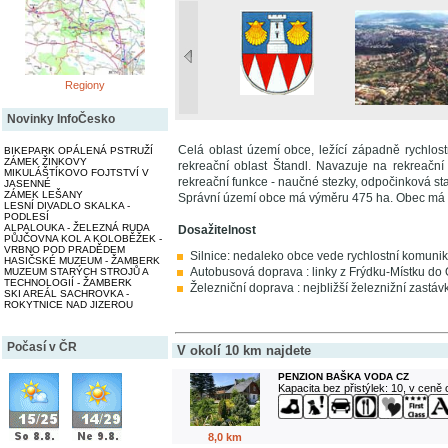
Regiony
Novinky InfoČesko
Celá oblast území obce, ležící západně rychlos
BIKEPARK OPÁLENÁ PSTRUŽÍ
ZÁMEK ŽINKOVY
rekreační oblast Štandl. Navazuje na rekreační
MIKULÁŠTÍKOVO FOJTSTVÍ V
rekreační funkce - naučné stezky, odpočinková sta
JASENNÉ
ZÁMEK LEŠANY
Správní území obce má výměru 475 ha. Obec má 
LESNÍ DIVADLO SKALKA -
PODLESÍ
ALPALOUKA - ŽELEZNÁ RUDA
Dosažitelnost
PŮJČOVNA KOL A KOLOBĚŽEK -
VRBNO POD PRADĚDEM
Silnice: nedaleko obce vede rychlostní komunik
HASIČSKÉ MUZEUM - ŽAMBERK
Autobusová doprava : linky z Frýdku-Místku do 
MUZEUM STARÝCH STROJŮ A
TECHNOLOGIÍ - ŽAMBERK
Železniční doprava : nejbližší železnižní zastáv
SKI AREÁL SACHROVKA -
ROKYTNICE NAD JIZEROU
Počasí v ČR
V okolí 10 km najdete
PENZION BAŠKA VODA CZ
Kapacita bez přistýlek: 10, v ceně
8,0 km