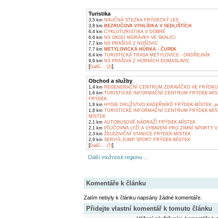
Turistika
3,5 km
NAUČNÁ STEZKA FRÝDECKÝ LES
3,8 km
BEZRUČOVA VYHLÍDKA V SEDLIŠTÍCH
6,4 km
CYKLOTURISTIKA V DOBRÉ
6,6 km
NS OKOLÍ MORÁVKY VE SKALICI
7,7 km
NS PRAŠIVÁ Z NOŠOVIC
7,7 km
METYLOVICKÁ HŮRKA - ČUPEK
8,4 km
TURISTICKÁ TRASA METYLOVICE - ONDŘEJNÍK
9,9 km
NS PRAŠIVÁ Z HORNÍCH DOMASLAVIC
[
]
Další... (2)
Obchod a služby
1,4 km
REGENERAČNÍ CENTRUM ZDRAVÍČKO VE FRÝDKU
1,6 km
TURISTICKÉ INFORMAČNÍ CENTRUM FRÝDEK-MÍS
FRÝDEK
1,8 km
HYGIE DRUŽSTVO KADEŘNÍKŮ FRÝDEK-MÍSTEK, pob
1,8 km
TURISTICKÉ INFORMAČNÍ CENTRUM FRÝDEK-MÍS
MÍSTEK
2,1 km
AUTOBUSOVÉ NÁDRAŽÍ FRÝDEK-MÍSTEK
2,1 km
PŮJČOVNA LYŽÍ A VYBAVENÍ PRO ZIMNÍ SPORTY V
2,3 km
ŽELEZNIČNÍ STANICE FRÝDEK-MÍSTEK
2,9 km
SERVIS JUMP SPORT FRÝDEK-MÍSTEK
[
]
Další... (7)
Další možnosti regionu ...
Komentáře k článku
Zatím nebyly k článku napsány žádné komentáře.
Přidejte vlastní komentář k tomuto článku