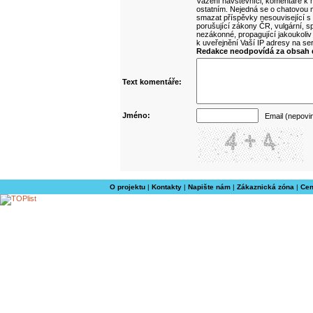
Vážení návštěvníci, komentáře k m
ostatním. Nejedná se o chatovou m
smazat příspěvky nesouvisející s
porušující zákony ČR, vulgární, sp
nezákonné, propagující jakoukoliv
k uveřejnění Vaší IP adresy na s
Redakce neodpovídá za obsah d
Text komentáře:
Jméno:
Email (nepovi
O projektu
|
Kontakty
|
Napište nám
|
Zákaznická zóna
|
Cen