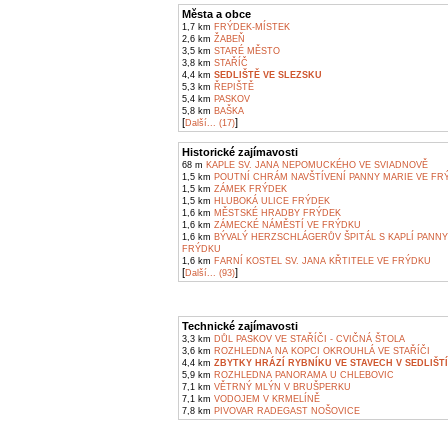
Města a obce
1,7 km
FRÝDEK-MÍSTEK
2,6 km
ŽABEŇ
3,5 km
STARÉ MĚSTO
3,8 km
STAŘÍČ
4,4 km
SEDLIŠTĚ VE SLEZSKU
5,3 km
ŘEPIŠTĚ
5,4 km
PASKOV
5,8 km
BAŠKA
[
]
Další... (17)
Historické zajímavosti
68 m
KAPLE SV. JANA NEPOMUCKÉHO VE SVIADNOVĚ
1,5 km
POUTNÍ CHRÁM NAVŠTÍVENÍ PANNY MARIE VE FR
1,5 km
ZÁMEK FRÝDEK
1,5 km
HLUBOKÁ ULICE FRÝDEK
1,6 km
MĚSTSKÉ HRADBY FRÝDEK
1,6 km
ZÁMECKÉ NÁMĚSTÍ VE FRÝDKU
1,6 km
BÝVALÝ HERZSCHLÁGERŮV ŠPITÁL S KAPLÍ PANNY
FRÝDKU
1,6 km
FARNÍ KOSTEL SV. JANA KŘTITELE VE FRÝDKU
[
]
Další... (93)
Technické zajímavosti
3,3 km
DŮL PASKOV VE STAŘÍČI - CVIČNÁ ŠTOLA
3,6 km
ROZHLEDNA NA KOPCI OKROUHLÁ VE STAŘÍČI
4,4 km
ZBYTKY HRÁZÍ RYBNÍKU VE STAVECH V SEDLIŠT
5,9 km
ROZHLEDNA PANORAMA U CHLEBOVIC
7,1 km
VĚTRNÝ MLÝN V BRUŠPERKU
7,1 km
VODOJEM V KRMELÍNĚ
7,8 km
PIVOVAR RADEGAST NOŠOVICE