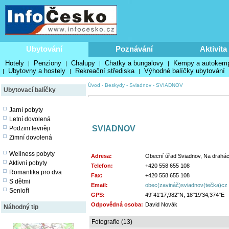
Ubytování
Poznávání
Aktivita
Hotely
Penziony
Chalupy
Chatky a bungalovy
Kempy a autokem
|
|
|
|
Ubytovny a hostely
Rekreační střediska
Výhodné balíčky ubytování
|
|
|
Úvod
-
Beskydy
-
Sviadnov
-
SVIADNOV
Ubytovací balíčky
Jarní pobyty
Letní dovolená
SVIADNOV
Podzim levněji
Zimní dovolená
Wellness pobyty
Adresa:
Obecní úřad Sviadnov, Na drahác
Aktivní pobyty
Telefon:
+420 558 655 108
Romantika pro dva
Fax:
+420 558 655 108
S dětmi
Email:
obec(zavináč)sviadnov(tečka)cz
Senioři
GPS:
49°41'17,982"N, 18°19'34,374"E
Odpovědná osoba:
David Novák
Náhodný tip
Fotografie (13)