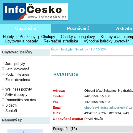
Ubytování
Poznávání
Aktivita
Hotely
Penziony
Chalupy
Chatky a bungalovy
Kempy a autokem
|
|
|
|
Ubytovny a hostely
Rekreační střediska
Výhodné balíčky ubytování
|
|
|
Úvod
-
Beskydy
-
Sviadnov
-
SVIADNOV
Ubytovací balíčky
Jarní pobyty
Letní dovolená
SVIADNOV
Podzim levněji
Zimní dovolená
Wellness pobyty
Adresa:
Obecní úřad Sviadnov, Na drahác
Aktivní pobyty
Telefon:
+420 558 655 108
Romantika pro dva
Fax:
+420 558 655 108
S dětmi
Email:
obec(zavináč)sviadnov(tečka)cz
Senioři
GPS:
49°41'17,982"N, 18°19'34,374"E
Odpovědná osoba:
David Novák
Náhodný tip
Fotografie (13)