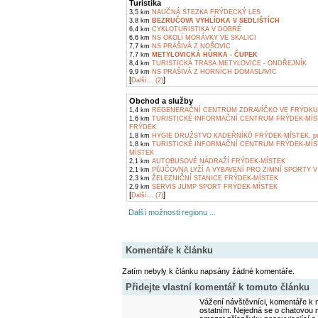
Turistika
3,5 km
NAUČNÁ STEZKA FRÝDECKÝ LES
3,8 km
BEZRUČOVA VYHLÍDKA V SEDLIŠTÍCH
6,4 km
CYKLOTURISTIKA V DOBRÉ
6,6 km
NS OKOLÍ MORÁVKY VE SKALICI
7,7 km
NS PRAŠIVÁ Z NOŠOVIC
7,7 km
METYLOVICKÁ HŮRKA - ČUPEK
8,4 km
TURISTICKÁ TRASA METYLOVICE - ONDŘEJNÍK
9,9 km
NS PRAŠIVÁ Z HORNÍCH DOMASLAVIC
[
]
Další... (2)
Obchod a služby
1,4 km
REGENERAČNÍ CENTRUM ZDRAVÍČKO VE FRÝDKU
1,6 km
TURISTICKÉ INFORMAČNÍ CENTRUM FRÝDEK-MÍS
FRÝDEK
1,8 km
HYGIE DRUŽSTVO KADEŘNÍKŮ FRÝDEK-MÍSTEK, pob
1,8 km
TURISTICKÉ INFORMAČNÍ CENTRUM FRÝDEK-MÍS
MÍSTEK
2,1 km
AUTOBUSOVÉ NÁDRAŽÍ FRÝDEK-MÍSTEK
2,1 km
PŮJČOVNA LYŽÍ A VYBAVENÍ PRO ZIMNÍ SPORTY V
2,3 km
ŽELEZNIČNÍ STANICE FRÝDEK-MÍSTEK
2,9 km
SERVIS JUMP SPORT FRÝDEK-MÍSTEK
[
]
Další... (7)
Další možnosti regionu ...
Komentáře k článku
Zatím nebyly k článku napsány žádné komentáře.
Přidejte vlastní komentář k tomuto článku
Vážení návštěvníci, komentáře k m
ostatním. Nejedná se o chatovou m