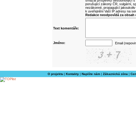
smazat příspěvky nesouvisející s
porušující zákony ČR, vulgární, sp
nezákonné, propagující jakoukoliv
k uveřejnění Vaší IP adresy na s
Redakce neodpovídá za obsah d
Text komentáře:
Jméno:
Email (nepovi
O projektu
|
Kontakty
|
Napište nám
|
Zákaznická zóna
|
Cen