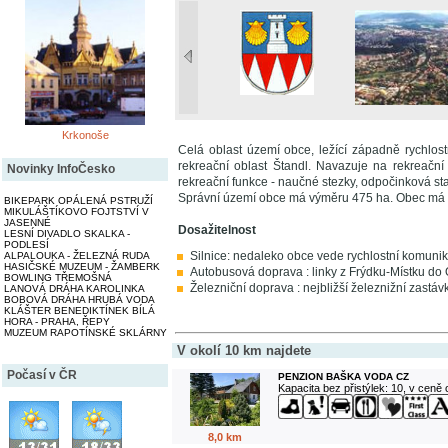
Krkonoše
Celá oblast území obce, ležící západně rychlos
rekreační oblast Štandl. Navazuje na rekreační
Novinky InfoČesko
rekreační funkce - naučné stezky, odpočinková sta
Správní území obce má výměru 475 ha. Obec má 
BIKEPARK OPÁLENÁ PSTRUŽÍ
MIKULÁŠTÍKOVO FOJTSTVÍ V
JASENNÉ
Dosažitelnost
LESNÍ DIVADLO SKALKA -
PODLESÍ
Silnice: nedaleko obce vede rychlostní komunik
ALPALOUKA - ŽELEZNÁ RUDA
HASIČSKÉ MUZEUM - ŽAMBERK
Autobusová doprava : linky z Frýdku-Místku do 
BOWLING TŘEMOŠNÁ
Železniční doprava : nejbližší železnižní zastáv
LANOVÁ DRÁHA KAROLINKA
BOBOVÁ DRÁHA HRUBÁ VODA
KLÁŠTER BENEDIKTÍNEK BÍLÁ
HORA - PRAHA, ŘEPY
MUZEUM RAPOTÍNSKÉ SKLÁRNY
V okolí 10 km najdete
Počasí v ČR
PENZION BAŠKA VODA CZ
Kapacita bez přistýlek: 10, v ceně
8,0 km