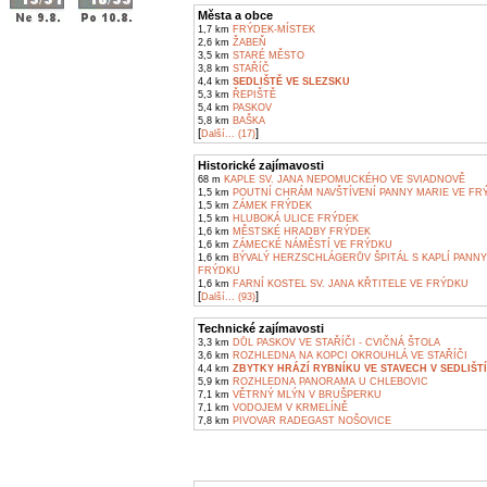
Města a obce
1,7 km
FRÝDEK-MÍSTEK
2,6 km
ŽABEŇ
3,5 km
STARÉ MĚSTO
3,8 km
STAŘÍČ
4,4 km
SEDLIŠTĚ VE SLEZSKU
5,3 km
ŘEPIŠTĚ
5,4 km
PASKOV
5,8 km
BAŠKA
[
]
Další... (17)
Historické zajímavosti
68 m
KAPLE SV. JANA NEPOMUCKÉHO VE SVIADNOVĚ
1,5 km
POUTNÍ CHRÁM NAVŠTÍVENÍ PANNY MARIE VE FR
1,5 km
ZÁMEK FRÝDEK
1,5 km
HLUBOKÁ ULICE FRÝDEK
1,6 km
MĚSTSKÉ HRADBY FRÝDEK
1,6 km
ZÁMECKÉ NÁMĚSTÍ VE FRÝDKU
1,6 km
BÝVALÝ HERZSCHLÁGERŮV ŠPITÁL S KAPLÍ PANNY
FRÝDKU
1,6 km
FARNÍ KOSTEL SV. JANA KŘTITELE VE FRÝDKU
[
]
Další... (93)
Technické zajímavosti
3,3 km
DŮL PASKOV VE STAŘÍČI - CVIČNÁ ŠTOLA
3,6 km
ROZHLEDNA NA KOPCI OKROUHLÁ VE STAŘÍČI
4,4 km
ZBYTKY HRÁZÍ RYBNÍKU VE STAVECH V SEDLIŠT
5,9 km
ROZHLEDNA PANORAMA U CHLEBOVIC
7,1 km
VĚTRNÝ MLÝN V BRUŠPERKU
7,1 km
VODOJEM V KRMELÍNĚ
7,8 km
PIVOVAR RADEGAST NOŠOVICE