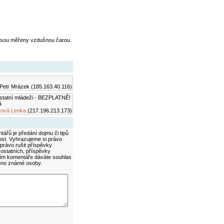
jsou měřeny vzdušnou čarou.
Petr Mrázek (185.163.40.116)
 ostatní mládeži - BEZPLATNĚ!
á
ová Lenka
(217.196.213.173)
ářů je předání dojmu či tipů
ost. Vyhrazujeme si právo
právo rušit příspěvky
 ostatních, příspěvky
áním komentáře dáváte souhlas
méno známé osoby.