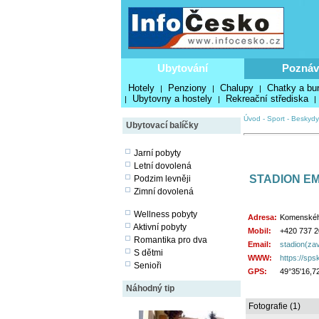
Ubytování
Poznáv
Hotely
Penziony
Chalupy
Chatky a bu
|
|
|
Ubytovny a hostely
Rekreační střediska
|
|
|
Úvod
-
Sport
-
Beskydy
Ubytovací balíčky
Jarní pobyty
Letní dovolená
STADION EM
Podzim levněji
Zimní dovolená
Wellness pobyty
Adresa:
Komenského
Aktivní pobyty
Mobil:
+420 737 2
Romantika pro dva
Email:
stadion(za
S dětmi
WWW:
https://sps
Senioři
GPS:
49°35'16,7
Náhodný tip
Fotografie (1)