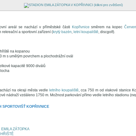
tovní areál se nachází v příměstské části
Kopřivnice
směrem na kopec
Červe
 rekreační a sportovní zařízení (
krytý bazén
,
letní koupaliště
, discgolf).
é hřiště na kopanou
400 m s umělým povrchem a plochodrážní ovál
celkové kapacitě 9000 diválů
plocha
nachází na okraji města vedle
letního koupaliště
, cca 750 m od vlakové stanice K
ové nádraží vzdáleno 1750 m. Možnost parkování přímo vedle letního stadionu (ne
 SPORTOVIŠŤ KOPŘIVNICE
N EMILA ZÁTOPKA
 HŘIŠTĚ