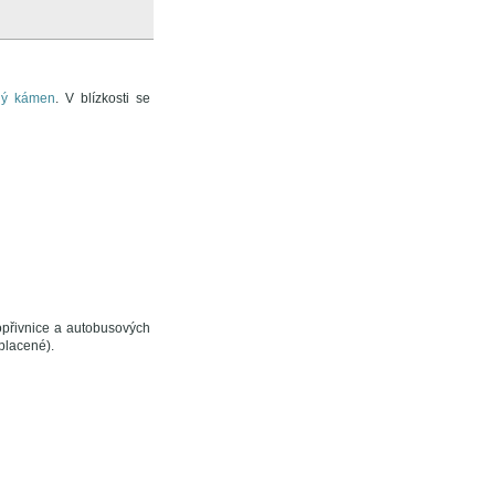
ný kámen
. V blízkosti se
opřivnice a autobusových
placené).