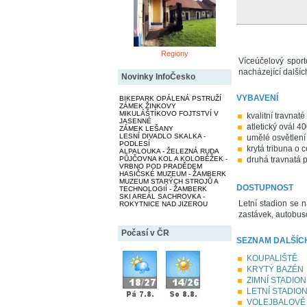
Regiony
Víceúčelový spor
nacházející dalších
Novinky InfoČesko
VYBAVENÍ
BIKEPARK OPÁLENÁ PSTRUŽÍ
ZÁMEK ŽINKOVY
MIKULÁŠTÍKOVO FOJTSTVÍ V
kvalitní travnat
JASENNÉ
atletický ovál 
ZÁMEK LEŠANY
LESNÍ DIVADLO SKALKA -
umělé osvětlení
PODLESÍ
krytá tribuna o 
ALPALOUKA - ŽELEZNÁ RUDA
PŮJČOVNA KOL A KOLOBĚŽEK -
druhá travnatá 
VRBNO POD PRADĚDEM
HASIČSKÉ MUZEUM - ŽAMBERK
MUZEUM STARÝCH STROJŮ A
DOSTUPNOST
TECHNOLOGIÍ - ŽAMBERK
SKI AREÁL SACHROVKA -
Letní stadion se 
ROKYTNICE NAD JIZEROU
zastávek, autobus
Počasí v ČR
SEZNAM DALŠÍCH
KOUPALIŠTĚ
KRYTÝ BAZÉN
ZIMNÍ STADION
LETNÍ STADIO
VOLEJBALOVÉ