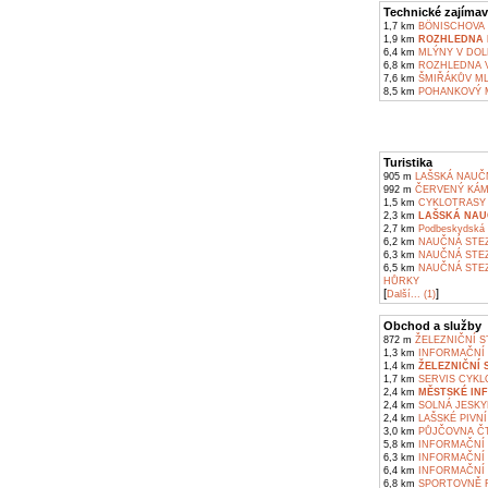
Technické zajímav
1,7 km
BÖNISCHOVA V
1,9 km
ROZHLEDNA N
6,4 km
MLÝNY V DOL
6,8 km
ROZHLEDNA V
7,6 km
ŠMIŘÁKŮV ML
8,5 km
POHANKOVÝ M
Turistika
905 m
LAŠSKÁ NAUČN
992 m
ČERVENÝ KÁM
1,5 km
CYKLOTRASY 
2,3 km
LAŠSKÁ NAU
2,7 km
Podbeskydská p
6,2 km
NAUČNÁ STEZ
6,3 km
NAUČNÁ STEZ
6,5 km
NAUČNÁ STEZ
HŮRKY
[
]
Další... (1)
Obchod a služby
872 m
ŽELEZNIČNÍ S
1,3 km
INFORMAČNÍ 
1,4 km
ŽELEZNIČNÍ
1,7 km
SERVIS CYKL
2,4 km
MĚSTSKÉ IN
2,4 km
SOLNÁ JESKY
2,4 km
LAŠSKÉ PIVN
3,0 km
PŮJČOVNA ČT
5,8 km
INFORMAČNÍ 
6,3 km
INFORMAČNÍ 
6,4 km
INFORMAČNÍ 
6,8 km
SPORTOVNĚ R