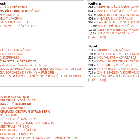
osti
Kultura
ILA V KOPŘIVNICI
694 m
MUZEUM NÁKLADNÍCH AUTOM
A BÍLÉ HOŘE U KOPŘIVNICE
844 m
KATOLICKÝ DŮM V KOPŘIVNI
NÍM SKLENOVĚ
931 m
MUZEUM FOJTSTVÍ KOPŘIVN
ELKÝ JAVORNÍK
953 m
K-GALERIE V KOPŘIVNICI
ÝN V KOZLOVICÍCH
960 m
LAŠSKÉ MUZEUM ŠUSTALOVA V
LÝN VE FRENŠTÁTĚ P. R.
1,3 km
KULTURNÍ DŮM KOPŘIVNIC
1,3 km
MĚSTSKÁ KNIHOVNA V KOPŘ
1,3 km
KINO PULS V KOPŘIVNICI
[
]
Další... (27)
Sport
Á STEZKA KOPŘIVNICE
179 m
MINIGOLF V KOPŘIVNICI
EN U KOPŘIVNICE
196 m
VOLEJBALOVÉ KURTY V KOPŘ
V KOPŘIVNICI
225 m
KOUPALIŠTĚ V KOPŘIVNICI
ČNÁ STEZKA ŠTRAMBERK
246 m
BOWLING CENTRUM KOPŘIV
ahorkatina - Štramberská vrchovina
284 m
DISCGOLF V KOPŘIVNICI
KA BESKYDSKÉ NEBE VE FRENŠTÁTĚ POD RADHOŠTĚM
291 m
KRYTÝ BAZÉN V KOPŘIVNICI
KA BOROVECKÉ RYBNÍKY V PŘÍBOŘE
719 m
ZIMNÍ STADION V KOPŘIVNIC
KA HRADNÍ VRCH, JANÁČKŮV CHODNÍČEK, PALKOVICKÉ
746 m
LYŽAŘSKÝ AREÁL ČERVENÝ K
[
]
Další... (28)
TANICE KOPŘIVNICE
CENTRUM - KOPŘIVNICE
 STANICE ŠTRAMBERK
OART KOPŘIVNICE
FORMAČNÍ CENTRUM ŠTRAMBERK
NĚ ŠTRAMBERK
Í KÚPELE VE ŠTRAMBERKU
YŘKOLEK, MINICROSS - ŠTRAMBERK
CENTRUM - PŘÍBOR
CENTRUM - FRENŠTÁT P. R.
CENTRUM - HUKVALDY
ELAXAČNÍ CENTRUM STUDIO AURA - FRENŠTÁT P. R.