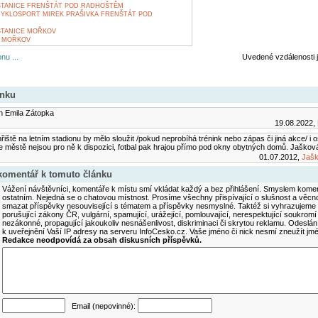
STANICE FRENŠTÁT POD RADHOŠTĚM
CYKLOSPORT MIREK PRAŠIVKA FRENŠTÁT POD
STANICE MOŘKOV
 MOŘKOV
nu ...
Uvedené vzdálenosti 
ánku
on Emila Zátopka
19.08.2022, 
řiště na letním stadionu by mělo sloužit /pokud neprobíhá trénink nebo zápas či jiná akce/ i
ve městě nejsou pro ně k dispozici, fotbal pak hrajou přímo pod okny obytných domů. Jaškov
01.07.2012,
Jašk
 komentář k tomuto článku
Vážení návštěvníci, komentáře k místu smí vkládat každý a bez přihlášení. Smyslem koment
ostatním. Nejedná se o chatovou místnost. Prosíme všechny přispívající o slušnost a věcn
smazat příspěvky nesouvisející s tématem a příspěvky nesmyslné. Taktéž si vyhrazujeme 
porušující zákony ČR, vulgární, spamující, urážející, pomlouvající, nerespektující soukromí
nezákonné, propagující jakoukoliv nesnášenlivost, diskriminaci či skrytou reklamu. Odesl
k uveřejnění Vaší IP adresy na serveru InfoCesko.cz. Vaše jméno či nick nesmí zneužít j
Redakce neodpovídá za obsah diskusních příspěvků.
Email (nepovinné):