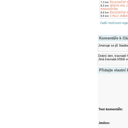
7,3 km
ŽELEZNIČNÍ 
8,4 km
SERVIS KOL 
RADHOŠTĚM
8,8 km
ŽELEZNIČNÍ 
9,6 km
CYKLO JAŠEK
Další možnosti regio
Komentáře k čl
Jmenuje se již Stadi
Dobrý den, travnaté h
Jiná travnatá hřiště 
Přidejte vlastní
Text komentáře:
Jméno: