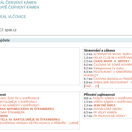
EÁL ČERVENÝ KÁMEN
RATĚ ČERVENÝ KÁMEN
EÁL VLČOVICE
: spsk.cz
ajdete
Stravování a zábava
1,3 km
ALTERNATIVE MUSIC NORA 
1,4 km
HELAX CLUB 69 V KOPŘIVNI
2,5 km
CHATA MUDR. A. HRSTKY 
6,0 km
ČAJOVNA VE STARÉ KOVÁRN
6,2 km
Radegastovna Za Vodou
6,4 km
RESTAURANT U NÁMOŘNÍKA 
HUKVALDY
6,7 km
ČAJOVNA MAGNOLIA FRENŠ
6,8 km
ZEBRA BAR RESTAURANT -
[
]
Další... (2)
osti
Přírodní zajímavosti
ADU ŠOSTÝN U KOPŘIVNICE
916 m
RAŠKŮV KÁMEN U KOPŘIVNI
ARTOLOMĚJE V KOPŘIVNICI
1,5 km
VÁŇŮV KÁMEN U KOPŘIVNI
 NA NÁMĚSTÍ V KOPŘIVNICI
2,3 km
JESKYNĚ ŠIPKA
 JANA NEPOMUCKÉHO VE ŠTRAMBERKU
6,2 km
HUKVALDSKÁ OBORA
OVAR ŠTRAMBERK
6,5 km
PP VELKÝ KÁMEN
MBERK
8,7 km
PR PALKOVICKÉ HŮRKY
STELA SV. BARTOLOMĚJE VE ŠTRAMBERKU
DOVĚKÉHO HRÁDKU DĚTŘICHOVICE V PŘÍBOŘE - LUBINĚ