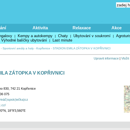
ání
Aktivita
Relaxace
Akce
ngalovy
Kempy a autokempy
Chaty
Ubytování v soukromí
Agroturi
|
|
|
|
Výhodné balíčky ubytování
Last minute
|
-
Sportovní areály a haly
-
Kopřivnice
-
STADION EMILA ZÁTOPKA V KOPŘIVNICI
Upravit informace
|
Vložit
ILA ZÁTOPKA V KOPŘIVNICI
 830, 742 21 Kopřivnice
06 075
vináč)spsk(tečka)cz
k.cz/
20"N, 18°9'3,560"E