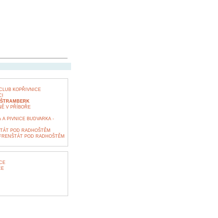
CLUB KOPŘIVNICE
CI
- ŠTRAMBERK
Ě V PŘÍBOŘE
A PIVNICE BUDVARKA -
TÁT POD RADHOŠTĚM
 FRENŠTÁT POD RADHOŠTĚM
CE
CE