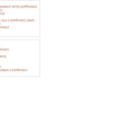
OBILŮ TATRA KOPŘIVNICE
CI
ICE
ILA V KOPŘIVNICI (NKP)
E
IVNICI
IVNICI
NICE
I
ÁMEN V KOPŘIVNICI