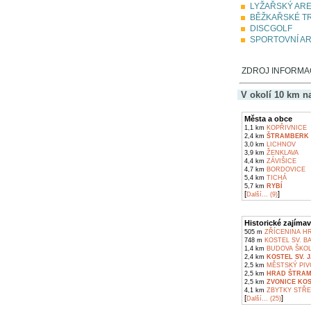
LYŽAŘSKÝ AR
BĚŽKAŘSKÉ T
DISCGOLF
SPORTOVNÍ AR
ZDROJ INFORMACÍ
V okolí 10 km n
Města a obce
1,1 km
KOPŘIVNICE
2,4 km
ŠTRAMBERK
3,0 km
LICHNOV
3,9 km
ŽENKLAVA
4,4 km
ZÁVIŠICE
4,7 km
BORDOVICE
5,4 km
TICHÁ
5,7 km
RYBÍ
[
]
Další... (9)
Historické zajímav
505 m
ZŘÍCENINA HR
748 m
KOSTEL SV. B
1,4 km
BUDOVA ŠKOLY
2,4 km
KOSTEL SV.
2,5 km
MĚSTSKÝ PIV
2,5 km
HRAD ŠTRA
2,5 km
ZVONICE KO
4,1 km
ZBYTKY STŘE
[
]
Další... (25)