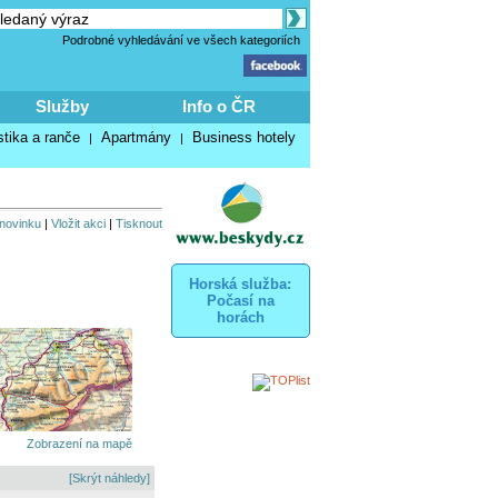
Podrobné vyhledávání ve všech kategoriích
Služby
Info o ČR
stika a ranče
Apartmány
Business hotely
|
|
 novinku
|
Vložit akci
|
Tisknout
Horská služba:
Počasí na
horách
Zobrazení na mapě
[Skrýt náhledy]