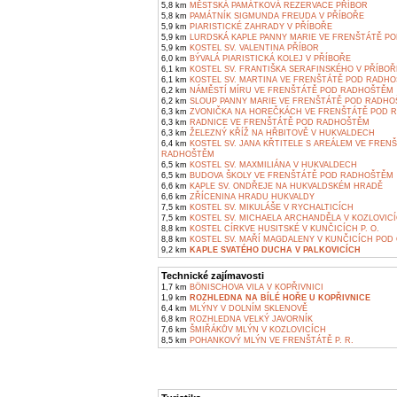
5,8 km
MĚSTSKÁ PAMÁTKOVÁ REZERVACE PŘÍBOR
5,8 km
PAMÁTNÍK SIGMUNDA FREUDA V PŘÍBOŘE
5,9 km
PIARISTICKÉ ZAHRADY V PŘÍBOŘE
5,9 km
LURDSKÁ KAPLE PANNY MARIE VE FRENŠTÁTĚ P
5,9 km
KOSTEL SV. VALENTINA PŘÍBOR
6,0 km
BÝVALÁ PIARISTICKÁ KOLEJ V PŘÍBOŘE
6,1 km
KOSTEL SV. FRANTIŠKA SERAFINSKÉHO V PŘÍBOŘ
6,1 km
KOSTEL SV. MARTINA VE FRENŠTÁTĚ POD RADH
6,2 km
NÁMĚSTÍ MÍRU VE FRENŠTÁTĚ POD RADHOŠTĚM
6,2 km
SLOUP PANNY MARIE VE FRENŠTÁTĚ POD RADH
6,3 km
ZVONIČKA NA HOREČKÁCH VE FRENŠTÁTĚ POD 
6,3 km
RADNICE VE FRENŠTÁTĚ POD RADHOŠTĚM
6,3 km
ŽELEZNÝ KŘÍŽ NA HŘBITOVĚ V HUKVALDECH
6,4 km
KOSTEL SV. JANA KŘTITELE S AREÁLEM VE FREN
RADHOŠTĚM
6,5 km
KOSTEL SV. MAXMILIÁNA V HUKVALDECH
6,5 km
BUDOVA ŠKOLY VE FRENŠTÁTĚ POD RADHOŠTĚM
6,6 km
KAPLE SV. ONDŘEJE NA HUKVALDSKÉM HRADĚ
6,6 km
ZŘÍCENINA HRADU HUKVALDY
7,5 km
KOSTEL SV. MIKULÁŠE V RYCHALTICÍCH
7,5 km
KOSTEL SV. MICHAELA ARCHANDĚLA V KOZLOVIC
8,8 km
KOSTEL CÍRKVE HUSITSKÉ V KUNČICÍCH P. O.
8,8 km
KOSTEL SV. MAŘÍ MAGDALENY V KUNČICÍCH POD
9,2 km
KAPLE SVATÉHO DUCHA V PALKOVICÍCH
Technické zajímavosti
1,7 km
BÖNISCHOVA VILA V KOPŘIVNICI
1,9 km
ROZHLEDNA NA BÍLÉ HOŘE U KOPŘIVNICE
6,4 km
MLÝNY V DOLNÍM SKLENOVĚ
6,8 km
ROZHLEDNA VELKÝ JAVORNÍK
7,6 km
ŠMIŘÁKŮV MLÝN V KOZLOVICÍCH
8,5 km
POHANKOVÝ MLÝN VE FRENŠTÁTĚ P. R.