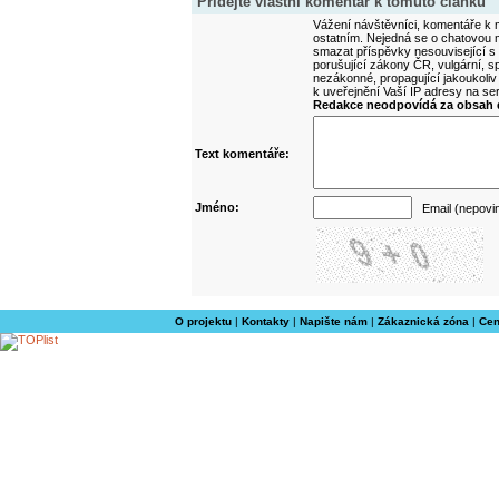
Přidejte vlastní komentář k tomuto článku
Vážení návštěvníci, komentáře k m
ostatním. Nejedná se o chatovou m
smazat příspěvky nesouvisející s
porušující zákony ČR, vulgární, sp
nezákonné, propagující jakoukoliv
k uveřejnění Vaší IP adresy na s
Redakce neodpovídá za obsah d
Text komentáře:
Jméno:
Email (nepovi
O projektu
|
Kontakty
|
Napište nám
|
Zákaznická zóna
|
Cen