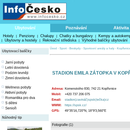
Ubytování
Poznávání
Aktivita
Hotely
Penziony
Chalupy
Chatky a bungalovy
Kempy a autokem
|
|
|
|
Ubytovny a hostely
Rekreační střediska
Výhodné balíčky ubytování
|
|
|
Úvod
-
Sport
-
Beskydy
-
Sportovní areály a haly
-
Kopřivnic
Ubytovací balíčky
Jarní pobyty
Letní dovolená
STADION EMILA ZÁTOPKA V KOPŘ
Podzim levněji
Zimní dovolená
Wellness pobyty
Adresa:
Komenského 830, 742 21 Kopřivnice
Aktivní pobyty
Mobil:
+420 737 206 075
Romantika pro dva
Email:
stadion(zavináč)spsk(tečka)cz
S dětmi
WWW:
https://spsk.cz/
Senioři
GPS:
49°35'16,720"N, 18°9'3,560"E
Náhodný tip
Fotografie (1)