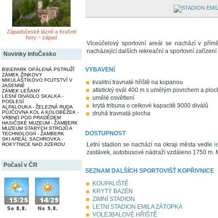
Západočeské lázně a Krušné
hory ~ západ
Víceúčelový sportovní areál se nachází v přím
nacházející dalších rekreační a sportovní zařízení 
Novinky InfoČesko
VYBAVENÍ
BIKEPARK OPÁLENÁ PSTRUŽÍ
ZÁMEK ŽINKOVY
MIKULÁŠTÍKOVO FOJTSTVÍ V
kvalitní travnaté hřiště na kopanou
JASENNÉ
atletický ovál 400 m s umělým povrchem a ploc
ZÁMEK LEŠANY
LESNÍ DIVADLO SKALKA -
umělé osvětlení
PODLESÍ
krytá tribuna o celkové kapacitě 9000 diválů
ALPALOUKA - ŽELEZNÁ RUDA
PŮJČOVNA KOL A KOLOBĚŽEK -
druhá travnatá plocha
VRBNO POD PRADĚDEM
HASIČSKÉ MUZEUM - ŽAMBERK
MUZEUM STARÝCH STROJŮ A
DOSTUPNOST
TECHNOLOGIÍ - ŽAMBERK
SKI AREÁL SACHROVKA -
Letní stadion se nachází na okraji města vedle
l
ROKYTNICE NAD JIZEROU
zastávek, autobusové nádraží vzdáleno 1750 m. M
Počasí v ČR
SEZNAM DALŠÍCH SPORTOVIŠŤ KOPŘIVNICE
KOUPALIŠTĚ
KRYTÝ BAZÉN
ZIMNÍ STADION
LETNÍ STADION EMILA ZÁTOPKA
VOLEJBALOVÉ HŘIŠTĚ