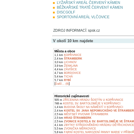
LYŽAŘSKÝ AREÁL ČERVENÝ KÁMEN
BĚŽKAŘSKÉ TRATĚ ČERVENÝ KÁMEN
DISCGOLF
SPORTOVNÍ AREÁL VLČOVICE
ZDROJ INFORMACÍ: spsk.cz
V okolí 10 km najdete
Města a obce
1,1 km
KOPŘIVNICE
2,4 km
ŠTRAMBERK
3,0 km
LICHNOV
3,9 km
ŽENKLAVA
4,4 km
ZÁVIŠICE
4,7 km
BORDOVICE
5,4 km
TICHÁ
5,7 km
RYBÍ
[
]
Další... (9)
Historické zajímavosti
505 m
ZŘÍCENINA HRADU ŠOSTÝN U KOPŘIVNICE
748 m
KOSTEL SV. BARTOLOMĚJE V KOPŘIVNICI
1,4 km
BUDOVA ŠKOLY NA NÁMĚSTÍ V KOPŘIVNICI
2,4 km
KOSTEL SV. JANA NEPOMUCKÉHO VE ŠTRAMBE
2,5 km
MĚSTSKÝ PIVOVAR ŠTRAMBERK
2,5 km
HRAD ŠTRAMBERK
2,5 km
ZVONICE KOSTELA SV. BARTOLOMĚJE VE ŠTRA
4,1 km
ZBYTKY STŘEDOVĚKÉHO HRÁDKU DĚTŘICHOVICE V
5,5 km
ZVONIČKA MĚRKOVICE
5,8 km
FARNÍ KOSTEL NAROZENÍ PANNY MARIE V PŘÍBO