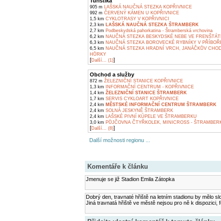
Turistika
905 m
LAŠSKÁ NAUČNÁ STEZKA KOPŘIVNICE
992 m
ČERVENÝ KÁMEN U KOPŘIVNICE
1,5 km
CYKLOTRASY V KOPŘIVNICI
2,3 km
LAŠSKÁ NAUČNÁ STEZKA ŠTRAMBERK
2,7 km
Podbeskydská pahorkatina - Štramberská vrchovina
6,2 km
NAUČNÁ STEZKA BESKYDSKÉ NEBE VE FRENŠTÁ
6,3 km
NAUČNÁ STEZKA BOROVECKÉ RYBNÍKY V PŘÍBOŘ
6,5 km
NAUČNÁ STEZKA HRADNÍ VRCH, JANÁČKŮV CHOD
HŮRKY
[
]
Další... (1)
Obchod a služby
872 m
ŽELEZNIČNÍ STANICE KOPŘIVNICE
1,3 km
INFORMAČNÍ CENTRUM - KOPŘIVNICE
1,4 km
ŽELEZNIČNÍ STANICE ŠTRAMBERK
1,7 km
SERVIS CYKLOART KOPŘIVNICE
2,4 km
MĚSTSKÉ INFORMAČNÍ CENTRUM ŠTRAMBERK
2,4 km
SOLNÁ JESKYNĚ ŠTRAMBERK
2,4 km
LAŠSKÉ PIVNÍ KÚPELE VE ŠTRAMBERKU
3,0 km
PŮJČOVNA ČTYŘKOLEK, MINICROSS - ŠTRAMBER
[
]
Další... (8)
Další možnosti regionu ...
Komentáře k článku
Jmenuje se již Stadion Emila Zátopka
Dobrý den, travnaté hřiště na letním stadionu by mělo sl
Jiná travnatá hřiště ve městě nejsou pro ně k dispozici