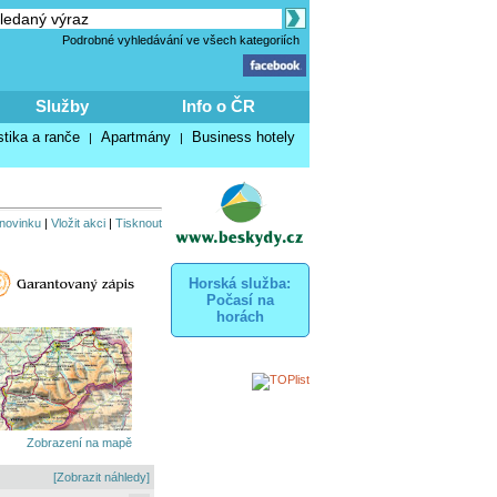
Podrobné vyhledávání ve všech kategoriích
Služby
Info o ČR
stika a ranče
Apartmány
Business hotely
|
|
 novinku
|
Vložit akci
|
Tisknout
Horská služba:
Počasí na
horách
Zobrazení na mapě
[Zobrazit náhledy]