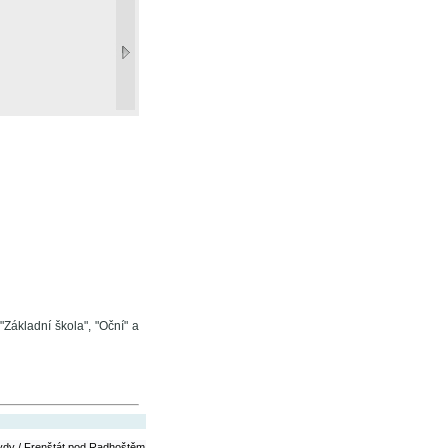
Základní škola", "Oční" a
dy / Frenštát pod Radhoštěm