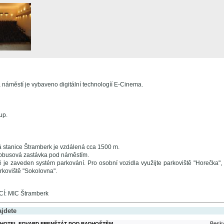
 náměstí je vybaveno digitální technologíí E-Cinema.
up.
 stanice Štramberk je vzdálená cca 1500 m.
obusová zastávka pod náměstím.
 je zaveden systém parkování. Pro osobní vozidla využijte parkoviště "Horečka", "
rkoviště "Sokolovna".
: MIC Štramberk
ajdete
Besky
HOTEL EDVARD FRENŠTÁT POD RADHOŠTĚM