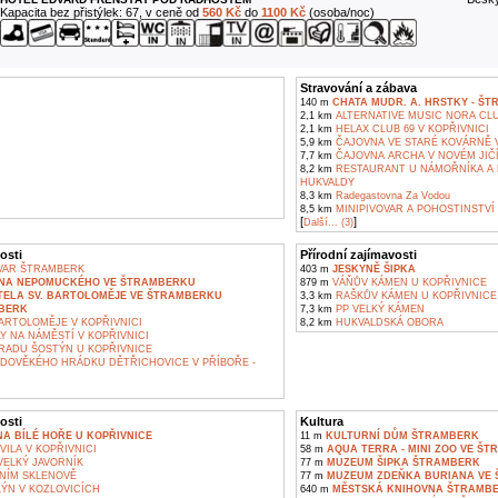
Kapacita bez přistýlek: 67, v ceně od
560 Kč
do
1100 Kč
(osoba/noc)
Stravování a zábava
140 m
CHATA MUDR. A. HRSTKY - Š
2,1 km
ALTERNATIVE MUSIC NORA CLU
2,1 km
HELAX CLUB 69 V KOPŘIVNICI
5,9 km
ČAJOVNA VE STARÉ KOVÁRNĚ 
7,7 km
ČAJOVNA ARCHA V NOVÉM JIČ
8,2 km
RESTAURANT U NÁMOŘNÍKA A P
HUKVALDY
8,3 km
Radegastovna Za Vodou
8,5 km
MINIPIVOVAR A POHOSTINSTVÍ
[
]
Další... (3)
osti
Přírodní zajímavosti
VAR ŠTRAMBERK
403 m
JESKYNĚ ŠIPKA
JANA NEPOMUCKÉHO VE ŠTRAMBERKU
879 m
VÁŇŮV KÁMEN U KOPŘIVNICE
TELA SV. BARTOLOMĚJE VE ŠTRAMBERKU
3,3 km
RAŠKŮV KÁMEN U KOPŘIVNICE
BERK
7,3 km
PP VELKÝ KÁMEN
ARTOLOMĚJE V KOPŘIVNICI
8,2 km
HUKVALDSKÁ OBORA
 NA NÁMĚSTÍ V KOPŘIVNICI
RADU ŠOSTÝN U KOPŘIVNICE
DOVĚKÉHO HRÁDKU DĚTŘICHOVICE V PŘÍBOŘE -
osti
Kultura
A BÍLÉ HOŘE U KOPŘIVNICE
11 m
KULTURNÍ DŮM ŠTRAMBERK
ILA V KOPŘIVNICI
58 m
AQUA TERRA - MINI ZOO VE Š
ELKÝ JAVORNÍK
77 m
MUZEUM ŠIPKA ŠTRAMBERK
NÍM SKLENOVĚ
77 m
MUZEUM ZDEŇKA BURIANA VE
ÝN V KOZLOVICÍCH
640 m
MĚSTSKÁ KNIHOVNA ŠTRAMB