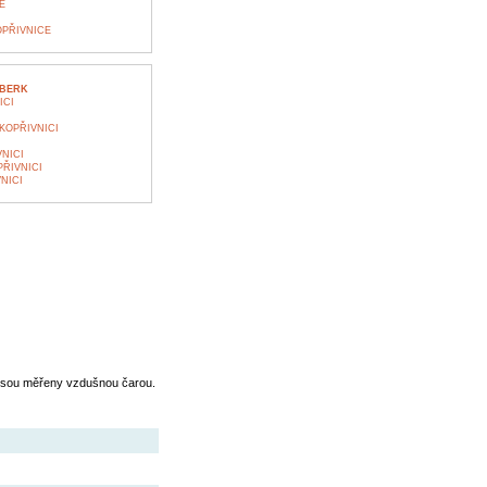
E
PŘIVNICE
MBERK
ICI
KOPŘIVNICI
NICI
ŘIVNICI
NICI
jsou měřeny vzdušnou čarou.