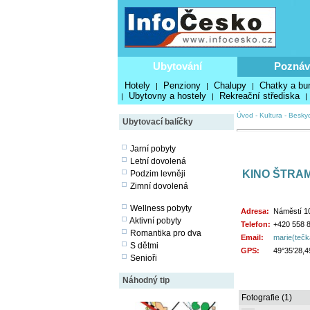
Ubytování
Poznáv
Hotely
Penziony
Chalupy
Chatky a bu
|
|
|
Ubytovny a hostely
Rekreační střediska
|
|
|
Úvod
-
Kultura
-
Besky
Ubytovací balíčky
Jarní pobyty
Letní dovolená
KINO ŠTRA
Podzim levněji
Zimní dovolená
Wellness pobyty
Adresa:
Náměstí 10
Aktivní pobyty
Telefon:
+420 558 
Romantika pro dva
Email:
marie(tečk
S dětmi
GPS:
49°35'28,4
Senioři
Náhodný tip
Fotografie (1)