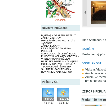
Vysočina
Novinky InfoČesko
BIKEPARK OPÁLENÁ PSTRUŽÍ
ZÁMEK ŽINKOVY
Kino Štramberk na
MIKULÁŠTÍKOVO FOJTSTVÍ V
JASENNÉ
ZÁMEK LEŠANY
LESNÍ DIVADLO SKALKA -
BARIÉRY
PODLESÍ
ALPALOUKA - ŽELEZNÁ RUDA
Bezbariérový příst
PŮJČOVNA KOL A KOLOBĚŽEK -
VRBNO POD PRADĚDEM
HASIČSKÉ MUZEUM - ŽAMBERK
DOSTUPNOST
MUZEUM STARÝCH STROJŮ A
TECHNOLOGIÍ - ŽAMBERK
SKI AREÁL SACHROVKA -
Vlakem: Vlaková
ROKYTNICE NAD JIZEROU
Autobusem: Aut
Autem: ve městě
pro autobusy pa
Počasí v ČR
ZDROJ INFORMACÍ
V okolí 10 km n