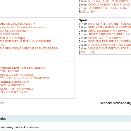
1,5 km
MUZEUM FOJTSTVÍ KOPŘIVNIC
1,9 km
KATOLICKÝ DŮM V KOPŘIVNICI
2,1 km
TECHNICKÉ MUZEUM TATRA KO
[
]
Další... (30)
Sport
ČNÁ STEZKA ŠTRAMBERK
1,7 km
KOUPALIŠTĚ LIBOTÍN - ŠTRA
ahorkatina - Štramberská vrchovina
1,9 km
BUBLA CITY RANCH V KOPŘIVN
NÁ STEZKA KOPŘIVNICE
2,0 km
ZIMNÍ STADION V KOPŘIVNICI
V KOPŘIVNICI
2,1 km
SPORT & RELAXACE BIRIJUS V 
EN U KOPŘIVNICE
2,2 km
SPORTOVIŠTĚ KOPŘIVNICE
KA BOROVECKÉ RYBNÍKY V PŘÍBOŘE
2,4 km
BOWLING NUMBER 92 V KOPŘIV
NÍK
2,4 km
STADION EMILA ZÁTOPKA V KOP
KA BESKYDSKÉ NEBE VE FRENŠTÁTĚ POD
2,4 km
VOLEJBALOVÉ KURTY V KOPŘIV
[
]
Další... (30)
ORMAČNÍ CENTRUM ŠTRAMBERK
Ě ŠTRAMBERK
KÚPELE VE ŠTRAMBERKU
ŘKOLEK, MINICROSS - ŠTRAMBERK
 STANICE ŠTRAMBERK
OART KOPŘIVNICE
CENTRUM - KOPŘIVNICE
TANICE KOPŘIVNICE
nu ...
Uvedené vzdálenosti 
ánku
u napsány žádné komentáře.