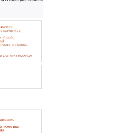
TRAMBERK
B KOPŘIVNICE
V PŘÍBOŘE
ÍNĚ
IVNICE BUDVARKA -
 U ZASTÁVKY HUKVALDY
TRAMBERKU
 ŠTRAMBERKU
ERK