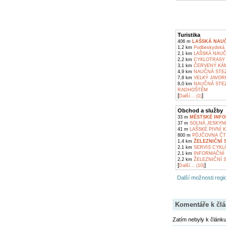
Turistika
406 m
LAŠSKÁ NAU
1,2 km
Podbeskydská p
2,1 km
LAŠSKÁ NAUČ
2,2 km
CYKLOTRASY 
3,1 km
ČERVENÝ KÁM
4,9 km
NAUČNÁ STEZ
7,8 km
VELKÝ JAVOR
8,0 km
NAUČNÁ STEZ
RADHOŠTĚM
[
]
Další... (1)
Obchod a služby
33 m
MĚSTSKÉ INF
37 m
SOLNÁ JESKYN
41 m
LAŠSKÉ PIVNÍ 
800 m
PŮJČOVNA ČTY
1,4 km
ŽELEZNIČNÍ
2,1 km
SERVIS CYKL
2,1 km
INFORMAČNÍ 
2,2 km
ŽELEZNIČNÍ S
[
]
Další... (10)
Další možnosti regio
Komentáře k čl
Zatím nebyly k článk