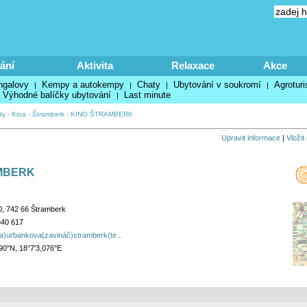
ání
Aktivita
Relaxace
Akce
ngalovy
Kempy a autokempy
Chaty
Ubytování v soukromí
Agroturi
|
|
|
|
Výhodné balíčky ubytování
Last minute
|
dy
-
Kina
-
Štramberk
-
KINO ŠTRAMBERK
Upravit informace
|
Vložit
MBERK
, 742 66 Štramberk
840 617
a)urbankova(zavináč)stramberk(te...
90"N, 18°7'3,076"E