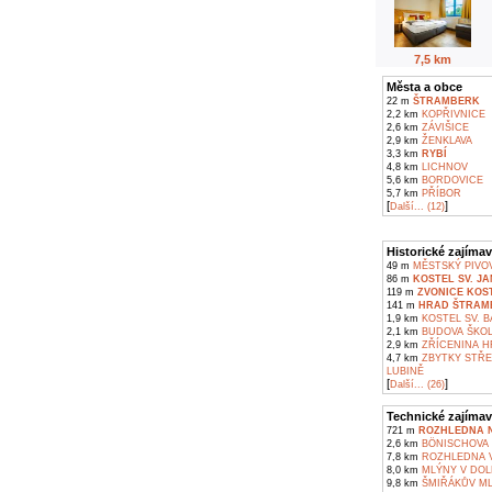
7,5 km
Města a obce
22 m
ŠTRAMBERK
2,2 km
KOPŘIVNICE
2,6 km
ZÁVIŠICE
2,9 km
ŽENKLAVA
3,3 km
RYBÍ
4,8 km
LICHNOV
5,6 km
BORDOVICE
5,7 km
PŘÍBOR
[
]
Další... (12)
Historické zajímav
49 m
MĚSTSKÝ PIVO
86 m
KOSTEL SV. 
119 m
ZVONICE KOS
141 m
HRAD ŠTRAM
1,9 km
KOSTEL SV. B
2,1 km
BUDOVA ŠKOLY
2,9 km
ZŘÍCENINA H
4,7 km
ZBYTKY STŘE
LUBINĚ
[
]
Další... (26)
Technické zajímav
721 m
ROZHLEDNA N
2,6 km
BÖNISCHOVA V
7,8 km
ROZHLEDNA V
8,0 km
MLÝNY V DOL
9,8 km
ŠMIŘÁKŮV ML