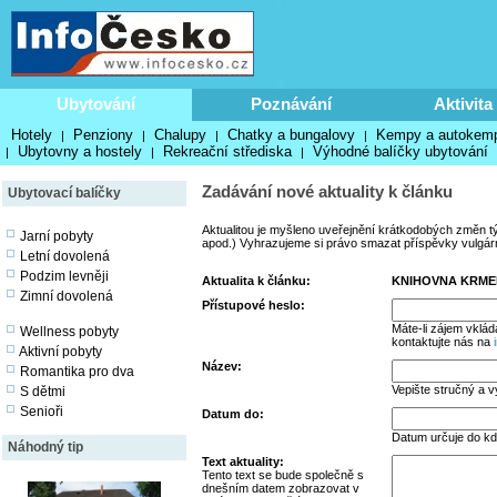
Ubytování
Poznávání
Aktivita
Hotely
Penziony
Chalupy
Chatky a bungalovy
Kempy a autokem
|
|
|
|
Ubytovny a hostely
Rekreační střediska
Výhodné balíčky ubytování
|
|
|
Zadávání nové aktuality k článku
Ubytovací balíčky
Aktualitou je myšleno uveřejnění krátkodobých změn t
Jarní pobyty
apod.) Vyhrazujeme si právo smazat příspěvky vulgární,
Letní dovolená
Podzim levněji
Aktualita k článku:
KNIHOVNA KRME
Zimní dovolená
Přístupové heslo:
Máte-li zájem vklád
Wellness pobyty
kontaktujte nás na
Aktivní pobyty
Název:
Romantika pro dva
Vepište stručný a v
S dětmi
Senioři
Datum do:
Datum určuje do kd
Náhodný tip
Text aktuality:
Tento text se bude společně s
dnešním datem zobrazovat v