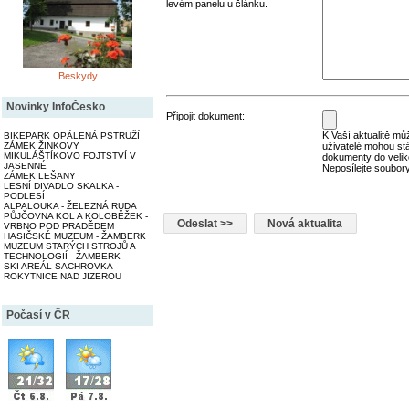
levém panelu u článku.
Beskydy
Novinky InfoČesko
Připojit dokument:
K Vaší aktualitě můž
BIKEPARK OPÁLENÁ PSTRUŽÍ
uživatelé mohou st
ZÁMEK ŽINKOVY
MIKULÁŠTÍKOVO FOJTSTVÍ V
dokumenty do velik
JASENNÉ
Neposílejte soubory
ZÁMEK LEŠANY
LESNÍ DIVADLO SKALKA -
PODLESÍ
ALPALOUKA - ŽELEZNÁ RUDA
PŮJČOVNA KOL A KOLOBĚŽEK -
VRBNO POD PRADĚDEM
HASIČSKÉ MUZEUM - ŽAMBERK
MUZEUM STARÝCH STROJŮ A
TECHNOLOGIÍ - ŽAMBERK
SKI AREÁL SACHROVKA -
ROKYTNICE NAD JIZEROU
Počasí v ČR