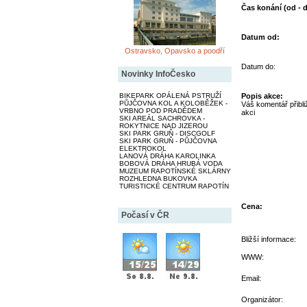
Čas konání (od - d
Datum od:
Ostravsko, Opavsko a poodří
Datum do:
Novinky InfoČesko
BIKEPARK OPÁLENÁ PSTRUŽÍ
Popis akce:
PŮJČOVNA KOL A KOLOBĚŽEK -
Váš komentář přibliž
VRBNO POD PRADĚDEM
akci
SKI AREÁL SACHROVKA -
ROKYTNICE NAD JIZEROU
SKI PARK GRUŇ - DISCGOLF
SKI PARK GRUŇ - PŮJČOVNA
ELEKTROKOL
LANOVÁ DRÁHA KAROLINKA
BOBOVÁ DRÁHA HRUBÁ VODA
MUZEUM RAPOTÍNSKÉ SKLÁRNY
ROZHLEDNA BUKOVKA
TURISTICKÉ CENTRUM RAPOTÍN
Cena:
Počasí v ČR
Bližší informace:
WWW:
Email:
Organizátor: