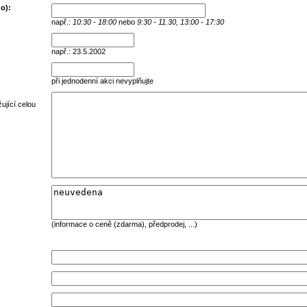
o):
např.:
10:30 - 18:00
nebo
9:30 - 11.30, 13:00 - 17:30
např.: 23.5.2002
při jednodenní akci nevyplňujte
ující celou
(informace o ceně (zdarma), předprodej, ...)