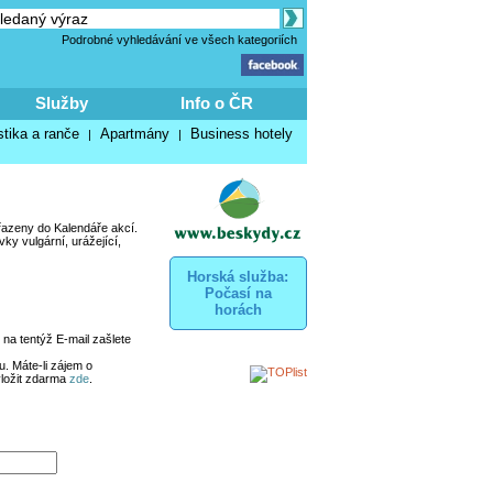
Podrobné vyhledávání ve všech kategoriích
Služby
Info o ČR
stika a ranče
Apartmány
Business hotely
|
|
řazeny do Kalendáře akcí.
y vulgární, urážející,
Horská služba:
Počasí na
horách
na tentýž E-mail zašlete
. Máte-li zájem o
vložit zdarma
zde
.