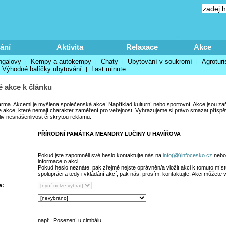
ání
Aktivita
Relaxace
Akce
ngalovy
Kempy a autokempy
Chaty
Ubytování v soukromí
Agroturi
|
|
|
|
Výhodné balíčky ubytování
Last minute
|
 akce k článku
arma. Akcemi je myšlena společenská akce! Například kulturní nebo sportovní. Akce jsou za
 akce, které nemají charakter zaměření pro veřejnost. Vyhrazujeme si právo smazat příspěvk
liv nesnášenlivost či skrytou reklamu.
PŘÍRODNÍ PAMÁTKA MEANDRY LUČINY U HAVÍŘOVA
Pokud jste zapomněli své heslo kontaktujte nás na
info(@)infocesko.cz
nebo 
informace o akci.
Pokud heslo neznáte, pak zřejmě nejste oprávněn/a vložit akci k tomuto místu
spolupráci a tedy i vkládání akcí, pak nás, prosím, kontaktujte. Akci můžete 
e:
např.: Posezení u cimbálu