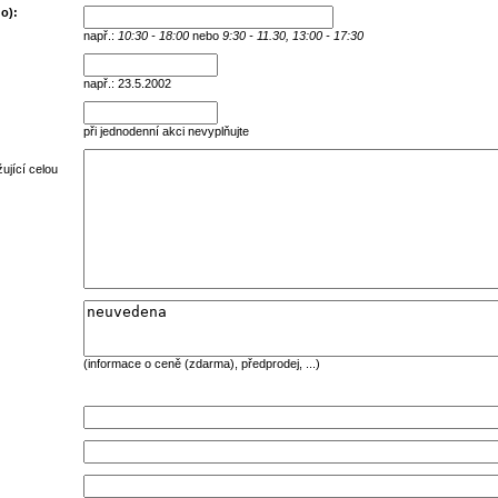
o):
např.:
10:30 - 18:00
nebo
9:30 - 11.30, 13:00 - 17:30
např.: 23.5.2002
při jednodenní akci nevyplňujte
ující celou
(informace o ceně (zdarma), předprodej, ...)