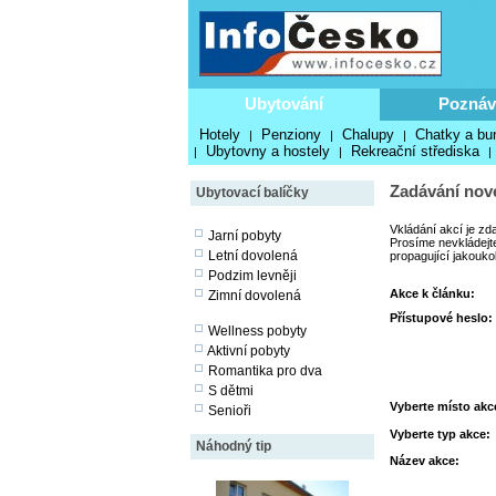
Ubytování
Poznáv
Hotely
Penziony
Chalupy
Chatky a bu
|
|
|
Ubytovny a hostely
Rekreační střediska
|
|
|
Zadávání nové
Ubytovací balíčky
Vkládání akcí je zd
Jarní pobyty
Prosíme nevkládejte
Letní dovolená
propagující jakouko
Podzim levněji
Akce k článku:
Zimní dovolená
Přístupové heslo:
Wellness pobyty
Aktivní pobyty
Romantika pro dva
S dětmi
Vyberte místo akc
Senioři
Vyberte typ akce:
Náhodný tip
Název akce: