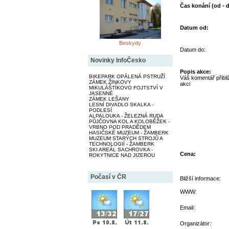
Čas konání (od - d
Datum od:
Beskydy
Datum do:
Novinky InfoČesko
Popis akce:
BIKEPARK OPÁLENÁ PSTRUŽÍ
Váš komentář přibliž
ZÁMEK ŽINKOVY
akci
MIKULÁŠTÍKOVO FOJTSTVÍ V
JASENNÉ
ZÁMEK LEŠANY
LESNÍ DIVADLO SKALKA -
PODLESÍ
ALPALOUKA - ŽELEZNÁ RUDA
PŮJČOVNA KOL A KOLOBĚŽEK -
VRBNO POD PRADĚDEM
HASIČSKÉ MUZEUM - ŽAMBERK
MUZEUM STARÝCH STROJŮ A
TECHNOLOGIÍ - ŽAMBERK
SKI AREÁL SACHROVKA -
Cena:
ROKYTNICE NAD JIZEROU
Počasí v ČR
Bližší informace:
WWW:
Email:
Organizátor: