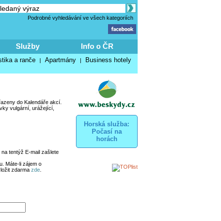
Podrobné vyhledávání ve všech kategoriích
Služby
Info o ČR
stika a ranče
Apartmány
Business hotely
|
|
řazeny do Kalendáře akcí.
y vulgární, urážející,
Horská služba:
Počasí na
horách
na tentýž E-mail zašlete
. Máte-li zájem o
vložit zdarma
zde
.