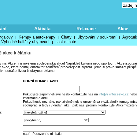
ání
Aktivita
Relaxace
Akce
ngalovy
Kempy a autokempy
Chaty
Ubytování v soukromí
Agroturi
|
|
|
|
Výhodné balíčky ubytování
Last minute
|
 akce k článku
arma. Akcemi je myšlena společenská akce! Například kulturní nebo sportovní. Akce jsou za
 akce, které nemají charakter zaměření pro veřejnost. Vyhrazujeme si právo smazat příspěvk
liv nesnášenlivost či skrytou reklamu.
HORNÍ DOMASLAVICE
Pokud jste zapomněli své heslo kontaktujte nás na
info(@)infocesko.cz
nebo 
informace o akci.
Pokud heslo neznáte, pak zřejmě nejste oprávněn/a vložit akci k tomuto místu
spolupráci a tedy i vkládání akcí, pak nás, prosím, kontaktujte. Akci můžete 
e:
např.: Posezení u cimbálu