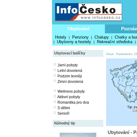
Ubytování
Poznáv
Hotely
Penziony
Chalupy
Chatky a bu
|
|
|
Ubytovny a hostely
Rekreační střediska
|
|
|
Ubytovací balíčky
Úvod
-
Pardubicko, C
Jarní pobyty
Letní dovolená
Podzim levněji
Zimní dovolená
Wellness pobyty
Aktivní pobyty
Romantika pro dva
Tip: z
S dětmi
Zo
Senioři
Náhodný tip
Ubytování - P