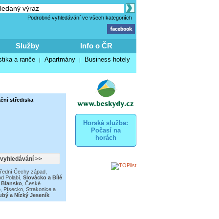
Podrobné vyhledávání ve všech kategoriích
Služby
Info o ČR
stika a ranče
Apartmány
Business hotely
|
|
ční střediska
Horská služba:
Počasí na
horách
třední Čechy západ
,
d Polabí
,
Slovácko a Bílé
 Blansko
,
České
o
,
Písecko, Strakonice a
ubý a Nízký Jeseník