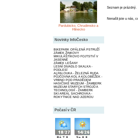
Seznam je prázdný.
Nenašli jste u nás, c
Pardubicko, Chrudimsko a
Hlinecko
Novinky InfoČesko
BIKEPARK OPÁLENÁ PSTRUŽÍ
ZÁMEK ŽINKOVY
MIKULÁŠTÍKOVO FOJTSTVÍ V
JASENNÉ
ZÁMEK LEŠANY
LESNÍ DIVADLO SKALKA -
PODLESÍ
ALPALOUKA - ŽELEZNÁ RUDA
PŮJČOVNA KOL A KOLOBĚŽEK -
VRBNO POD PRADĚDEM
HASIČSKÉ MUZEUM - ŽAMBERK
MUZEUM STARÝCH STROJŮ A
TECHNOLOGIÍ - ŽAMBERK
SKI AREÁL SACHROVKA -
ROKYTNICE NAD JIZEROU
Počasí v ČR