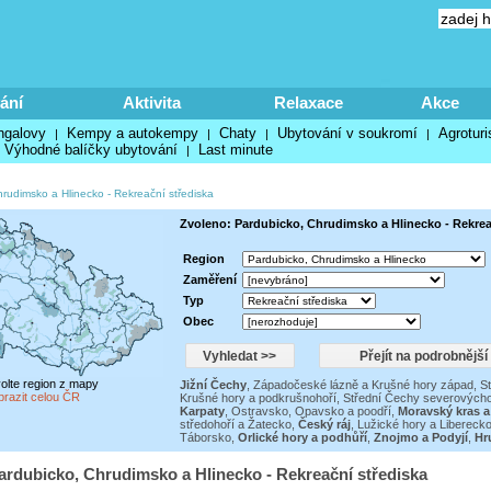
ání
Aktivita
Relaxace
Akce
ngalovy
Kempy a autokempy
Chaty
Ubytování v soukromí
Agroturi
|
|
|
|
Výhodné balíčky ubytování
Last minute
|
hrudimsko a Hlinecko
-
Rekreační střediska
Zvoleno: Pardubicko, Chrudimsko a Hlinecko - Rekrea
Region
Zaměření
Typ
Obec
volte region z mapy
Jižní Čechy
,
Západočeské lázně a Krušné hory západ
,
S
brazit celou ČR
Krušné hory a podkrušnohoří
,
Střední Čechy severovýcho
Karpaty
,
Ostravsko, Opavsko a poodří
,
Moravský kras a
středohoří a Žatecko
,
Český ráj
,
Lužické hory a Libereck
Táborsko
,
Orlické hory a podhůří
,
Znojmo a Podyjí
,
Hr
ardubicko, Chrudimsko a Hlinecko - Rekreační střediska