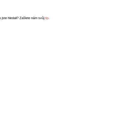
o jste hledali? Zašlete nám svůj
tip
.